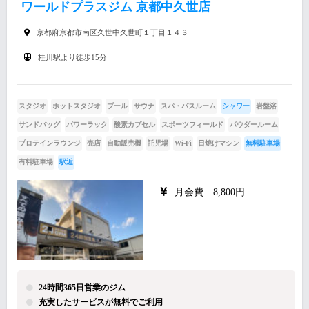
ワールドプラスジム 京都中久世店
京都府京都市南区久世中久世町１丁目１４３
桂川駅より徒歩15分
スタジオ
ホットスタジオ
プール
サウナ
スパ・バスルーム
シャワー
岩盤浴
サンドバッグ
パワーラック
酸素カプセル
スポーツフィールド
パウダールーム
プロテインラウンジ
売店
自動販売機
託児場
Wi-Fi
日焼けマシン
無料駐車場
有料駐車場
駅近
月会費 8,800円
24時間365日営業のジム
充実したサービスが無料でご利用