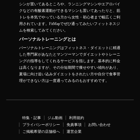
シンが置いてあるところや、ランニングマシンやエアロバイ
クなどの有酸素運動ができるマシンも置いてあったりと、筋
トレを本気でやっている方から女性・初心者まで幅広くご利
用されています。FitMapでぜひ通ってみたいフィットネスジ
ムを検索してみてください。
パーソナルトレーニングとは
パーソナルトレーニングはフィットネス・ダイエットに精通
した専門家があなたとマンツーマンでダイエットやトレーニ
ングの指導をしてくれるサービスを指します。基本的に料金
は高くなりますが、その分短期間で痩せやすい傾向があり、
夏場に向け追い込みダイエットをされたい方や自分で食事管
理ができない方は一度通ってみるのもおすすめです。
特集・記事
ジム動画
利用規約
プライバシーポリシー
免責事項
お問い合わせ
ご掲載希望の店舗様へ
運営企業