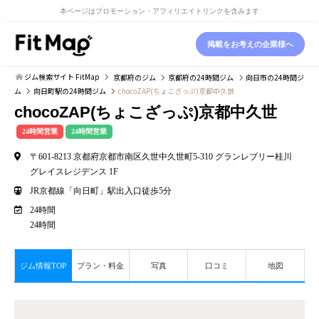
本ページはプロモーション・アフィリエイトリンクを含みます
掲載をお考えの企業様へ
ジム検索サイト FitMap
京都府
のジム
京都府
の24時間ジム
向日市
の24時間ジ
ム
向日町駅
の24時間ジム
chocoZAP(ちょこざっぷ)京都中久世
chocoZAP(ちょこざっぷ)京都中久世
24時間営業
24時間営業
〒601-8213 京都府京都市南区久世中久世町5-310 グランレブリー桂川
グレイスレジデンス 1F
JR京都線「向日町」駅出入口徒歩5分
24時間
24時間
ジム情報TOP
プラン・料金
写真
口コミ
地図