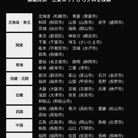
北海道
札幌市
青森
青森市
秋田
秋田市
山形
山形市
岩手
盛岡市
北海道・東北
宮城
仙台市
福島
郡山市
東京
新宿区
神奈川
横浜市
千葉
千葉市
埼玉
さいたま市
関東
栃木
宇都宮市
茨城
水戸市
群馬
前橋市
愛知
名古屋市
静岡
静岡市
東海
岐阜
岐阜市
三重
津市
新潟
新潟市
富山
富山市
石川
金沢市
信越・北陸
福井
福井市
山梨
甲府市
長野
長野市
大阪
大阪市
京都
京都市
兵庫
神戸市
滋賀
大津市
奈良
奈良市
近畿
和歌山
和歌山市
徳島
徳島市
香川
高松市
愛媛
松山市
四国
高知
高知市
広島
広島市
岡山
岡山市
島根
出雲市
中国
鳥取
鳥取市
山口
下関市
福岡
福岡市
佐賀
佐賀市
長崎
長崎市