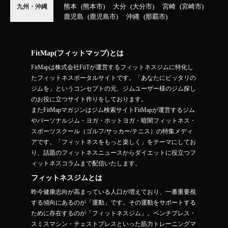
熊本
熊本市
大分
大分市
宮崎
宮崎市
九州・沖縄
鹿児島
鹿児島市
沖縄
那覇市
FitMap(フィットマップ)とは
FitMapは株式会社FiiTが運営するフィットネスジムに特化し
たフィットネスポータルサイトです。「あなたにピッタリの
ジムを」というコンセプトの元、ジムユーザー様のジム探し
のお役に立つサイト作りをしております。
またFitMapマガジンはジム検索サイトFitMapが運営するジム
やパーソナルジム・ヨガ・ホットヨガ・暗闇フィットネス・
スポーツスクール（ゴルフ/サッカー/テニス）の特集メディ
アです。「フィットネスをもっと楽しく」をテーマにしてお
り、話題のフィットネスニュースからダイエットに役立つフ
ィットネスコラムまで配信いたします。
フィットネスジムとは
昨今健康志向が高まっている人口が増えており、一番重要視
する傾向にあるのが「運動」です。その運動をサポートする
ために存在するのが「フィットネスジム」。ベンチプレス・
スミスマシン・チェストプレスといった筋力トレーニングマ