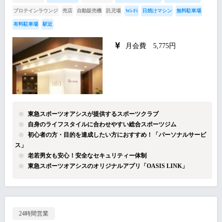
プロテインラウンジ
売店
自動販売機
託児場
Wi-Fi
日焼けマシン
無料駐車場
有料駐車場
駅近
月会費 5,775円
東急スポーツオアシスが提供するスポーツクラブ
自身のライフスタイルに合わせやすい総合スポーツジム
初心者の方・目的を達成したい方におすすめ！「パーソナルサービ
ス」
老若男女も安心！安全なセキュリティー体制
東急スポーツオアシスのオリジナルアプリ「OASIS LINK」
24時間営業