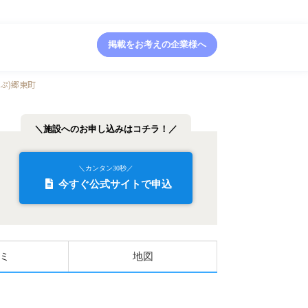
掲載をお考えの企業様へ
っぷ)郷東町
＼施設へのお申し込みはコチラ！／
＼カンタン30秒／
今すぐ公式サイトで申込
ミ
地図