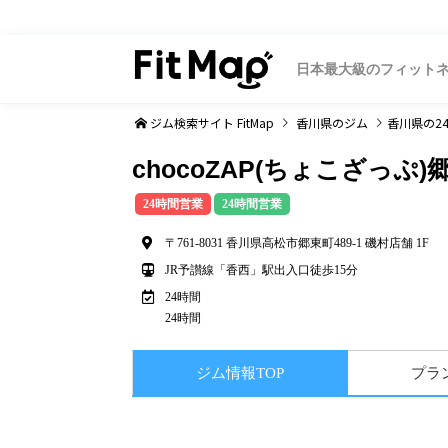
日本最大級のフィット
ジム検索サイト FitMap
香川県
のジム
香川県
の2
chocoZAP(ちょこざっぷ)
24時間営業
24時間営業
〒761-8031 香川県高松市郷東町489-1 磯村店舗 1F
JR予讃線「香西」駅出入口徒歩15分
24時間
24時間
ジム情報TOP
プラ