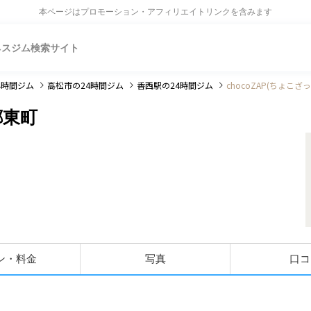
本ページはプロモーション・アフィリエイトリンクを含みます
ネスジム検索サイト
4時間ジム
高松市
の24時間ジム
香西駅
の24時間ジム
chocoZAP(ちょこざ
郷東町
ン・料金
写真
口コ