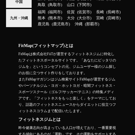
中国
鳥取
鳥取市
山口
下関市
福岡
福岡市
佐賀
佐賀市
長崎
長崎市
熊本
熊本市
大分
大分市
宮崎
宮崎市
九州・沖縄
鹿児島
鹿児島市
沖縄
那覇市
FitMap(フィットマップ)とは
FitMapは株式会社FiiTが運営するフィットネスジムに特化し
たフィットネスポータルサイトです。「あなたにピッタリの
ジムを」というコンセプトの元、ジムユーザー様のジム探し
のお役に立つサイト作りをしております。
またFitMapマガジンはジム検索サイトFitMapが運営するジム
やパーソナルジム・ヨガ・ホットヨガ・暗闇フィットネス・
スポーツスクール（ゴルフ/サッカー/テニス）の特集メディ
アです。「フィットネスをもっと楽しく」をテーマにしてお
り、話題のフィットネスニュースからダイエットに役立つフ
ィットネスコラムまで配信いたします。
フィットネスジムとは
昨今健康志向が高まっている人口が増えており、一番重要視
する傾向にあるのが「運動」です。その運動をサポートする