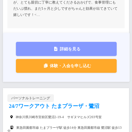
が、とても親切に丁寧に教えてくださるおかげで、食事管理にも
だいぶ慣れ、まだ1ヶ月と少しですがちゃんと効果が出てきていて
嬉しいです！<…
詳細を見る
体験・入会を申し込む
パーソナルトレーニング
24/7ワークアウト たまプラーザ・鷺沼
神奈川県川崎市宮前区鷺沼2-19-4 サギヌマヒルズ203号室
東急田園都市線 たまプラーザ駅 徒歩14分 東急田園都市線 鷺沼駅 徒歩13
分