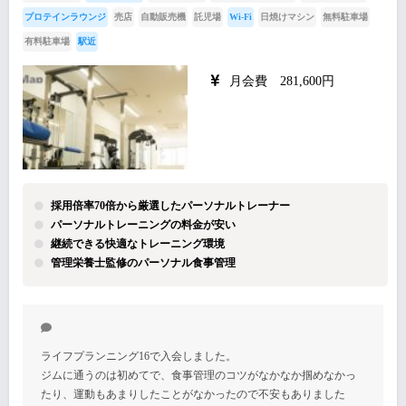
プロテインラウンジ
売店
自動販売機
託児場
Wi-Fi
日焼けマシン
無料駐車場
有料駐車場
駅近
月会費 281,600円
採用倍率70倍から厳選したパーソナルトレーナー
パーソナルトレーニングの料金が安い
継続できる快適なトレーニング環境
管理栄養士監修のパーソナル食事管理
ライフプランニング16で入会しました。
ジムに通うのは初めてで、食事管理のコツがなかなか掴めなかっ
たり、運動もあまりしたことがなかったので不安もありました