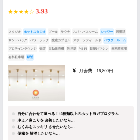
3.93
★★★★☆
スタジオ
ホットスタジオ
プール
サウナ
スパ・バスルーム
シャワー
岩盤浴
サンドバッグ
パワーラック
酸素カプセル
スポーツフィールド
パウダールーム
プロテインラウンジ
売店
自動販売機
託児場
Wi-Fi
日焼けマシン
無料駐車場
有料駐車場
駅近
月会費 16,800円
自分に合わせて選べる！40種類以上のホットヨガプログラム
冷え／肩こりを 改善したいなら…
むくみをスッキリ させたいなら…
便秘を 解消したいなら…