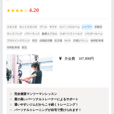
4.20
★★★★☆
スタジオ
ホットスタジオ
プール
サウナ
スパ・バスルーム
シャワー
岩盤浴
サンドバッグ
パワーラック
酸素カプセル
スポーツフィールド
パウダールーム
プロテインラウンジ
売店
自動販売機
託児場
Wi-Fi
日焼けマシン
無料駐車場
有料駐車場
駅近
月会費 107,800円
完全個室マンツーマンレッスン
質の高いパーソナルトレーナーによるサポート
通いやすいジムだからこそ続くトレーニング！
パーソナルトレーニングが自宅で受けられます！