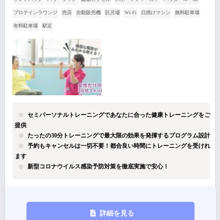
プロテインラウンジ
売店
自動販売機
託児場
Wi-Fi
日焼けマシン
無料駐車場
有料駐車場
駅近
セミパーソナルトレーニングであなたに合った健康トレーニングをご
提供
たったの30分トレーニングで最大限の効果を発揮するプログラム設計
予約もキャンセルは一切不要！都合良い時間にトレーニングを受けれ
ます
新型コロナウイルス感染予防対策を徹底実施で安心！
詳細を見る