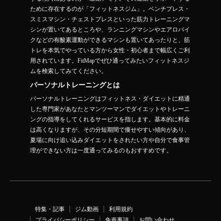
ために存在するのが「フィットネスジム」。ベンチプレス・
スミスマシン・チェストプレスといった筋力トレーニングマ
シンが置いてあるところや、ランニングマシンやエアロバイ
クなどの有酸素運動ができるマシンも置いてあったりと、筋
トレを本気でやっている方から女性・初心者まで幅広くご利
用されています。FitMapでぜひ通ってみたいフィットネスジ
ムを検索してみてください。
パーソナルトレーニングとは
パーソナルトレーニングはフィットネス・ダイエットに精通
した専門家があなたとマンツーマンでダイエットやトレーニ
ングの指導をしてくれるサービスを指します。基本的に料金
は高くなりますが、その分短期間で痩せやすい傾向があり、
夏場に向け追い込みダイエットをされたい方や自分で食事管
理ができない方は一度通ってみるのもおすすめです。
特集・記事
ジム動画
利用規約
プライバシーポリシー
免責事項
お問い合わせ