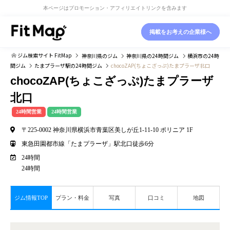
本ページはプロモーション・アフィリエイトリンクを含みます
掲載をお考えの企業様へ
ジム検索サイト FitMap
神奈川県
のジム
神奈川県
の24時間ジム
横浜市
の24時
間ジム
たまプラーザ駅
の24時間ジム
chocoZAP(ちょこざっぷ)たまプラーザ北口
chocoZAP(ちょこざっぷ)たまプラーザ
北口
24時間営業
24時間営業
〒225-0002 神奈川県横浜市⻘葉区美しが丘1-11-10 ポリニア 1F
東急田園都市線「たまプラーザ」駅北口徒歩6分
24時間
24時間
ジム情報TOP
プラン・料金
写真
口コミ
地図