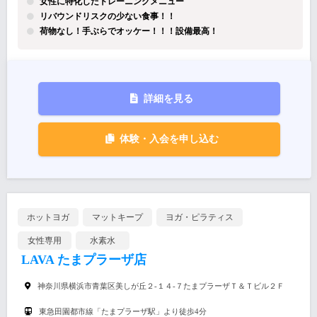
女性に特化したトレーニングメニュー
リバウンドリスクの少ない食事！！
荷物なし！手ぶらでオッケー！！！設備最高！
詳細を見る
体験・入会を申し込む
ホットヨガ
マットキープ
ヨガ・ピラティス
女性専用
水素水
LAVA たまプラーザ店
神奈川県横浜市青葉区美しが丘２-１４-７たまプラーザＴ＆Ｔビル２Ｆ
東急田園都市線「たまプラーザ駅」より徒歩4分