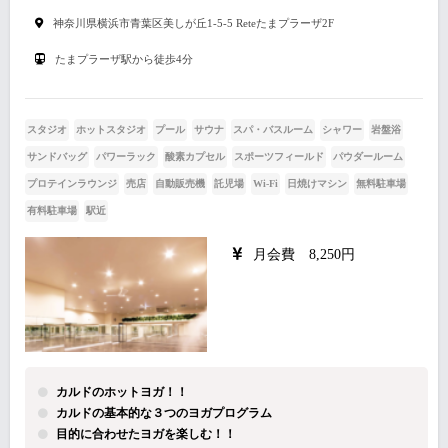
神奈川県横浜市青葉区美しが丘1-5-5 Reteたまプラーザ2F
たまプラーザ駅から徒歩4分
スタジオ
ホットスタジオ
プール
サウナ
スパ・バスルーム
シャワー
岩盤浴
サンドバッグ
パワーラック
酸素カプセル
スポーツフィールド
パウダールーム
プロテインラウンジ
売店
自動販売機
託児場
Wi-Fi
日焼けマシン
無料駐車場
有料駐車場
駅近
月会費 8,250円
カルドのホットヨガ！！
カルドの基本的な３つのヨガプログラム
目的に合わせたヨガを楽しむ！！