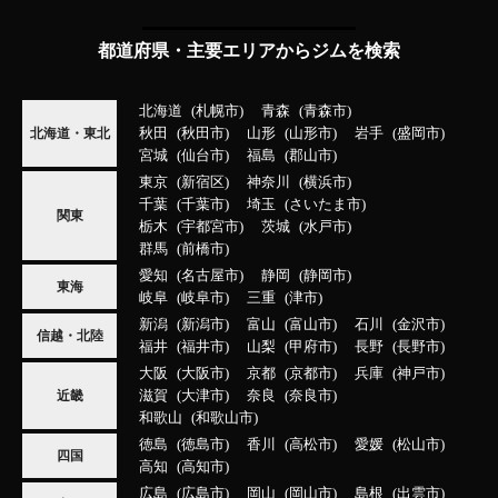
都道府県・主要エリアからジムを検索
北海道
札幌市
青森
青森市
秋田
秋田市
山形
山形市
岩手
盛岡市
北海道・東北
宮城
仙台市
福島
郡山市
東京
新宿区
神奈川
横浜市
千葉
千葉市
埼玉
さいたま市
関東
栃木
宇都宮市
茨城
水戸市
群馬
前橋市
愛知
名古屋市
静岡
静岡市
東海
岐阜
岐阜市
三重
津市
新潟
新潟市
富山
富山市
石川
金沢市
信越・北陸
福井
福井市
山梨
甲府市
長野
長野市
大阪
大阪市
京都
京都市
兵庫
神戸市
滋賀
大津市
奈良
奈良市
近畿
和歌山
和歌山市
徳島
徳島市
香川
高松市
愛媛
松山市
四国
高知
高知市
広島
広島市
岡山
岡山市
島根
出雲市