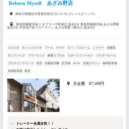
Reborn Myself あざみ野店
神奈川県横浜市青葉区新石川2-13-18 グレイスビーノ111
東急田園都市線 たまプラーザ駅南口 徒歩6分 東急田園都市線 あざみ野駅
徒歩6分 市営地下鉄ブルーライン あざみ野駅 3番出口 徒歩6分
スタジオ
ホットスタジオ
プール
サウナ
スパ・バスルーム
シャワー
岩盤浴
サンドバッグ
パワーラック
酸素カプセル
スポーツフィールド
パウダールーム
プロテインラウンジ
売店
自動販売機
託児場
Wi-Fi
日焼けマシン
無料駐車場
有料駐車場
駅近
月会費 87,100円
トレーナー全員女性！！