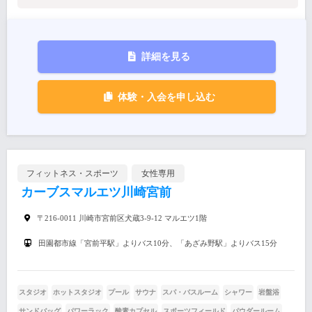
詳細を見る
体験・入会を申し込む
フィットネス・スポーツ
女性専用
カーブスマルエツ川崎宮前
〒216-0011 川崎市宮前区犬蔵3-9-12 マルエツ1階
田園都市線「宮前平駅」よりバス10分、「あざみ野駅」よりバス15分
スタジオ
ホットスタジオ
プール
サウナ
スパ・バスルーム
シャワー
岩盤浴
サンドバッグ
パワーラック
酸素カプセル
スポーツフィールド
パウダールーム