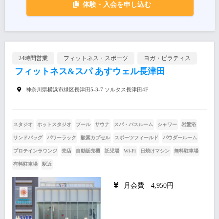
体験・入会を申し込む
24時間営業
フィットネス・スポーツ
ヨガ・ピラティス
フィットネス&スパ あすウェル長津田
神奈川県横浜市緑区長津田5-3-7 ソルタス長津田4F
スタジオ
ホットスタジオ
プール
サウナ
スパ・バスルーム
シャワー
岩盤浴
サンドバッグ
パワーラック
酸素カプセル
スポーツフィールド
パウダールーム
プロテインラウンジ
売店
自動販売機
託児場
Wi-Fi
日焼けマシン
無料駐車場
有料駐車場
駅近
月会費 4,950円