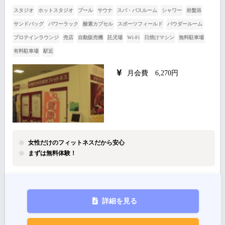
スタジオ
ホットスタジオ
プール
サウナ
スパ・バスルーム
シャワー
岩盤浴
サンドバッグ
パワーラック
酸素カプセル
スポーツフィールド
パウダールーム
プロテインラウンジ
売店
自動販売機
託児場
Wi-Fi
日焼けマシン
無料駐車場
有料駐車場
駅近
月会費 6,270円
女性だけのフィットネスだから安心
まずは無料体験！
詳細を見る