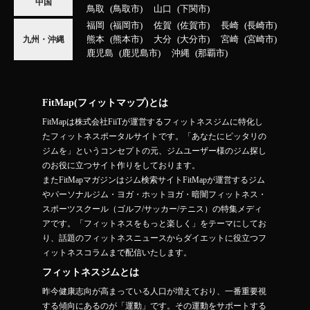
中国
鳥取
鳥取市
山口
下関市
福岡
福岡市
佐賀
佐賀市
長崎
長崎市
熊本
熊本市
大分
大分市
宮崎
宮崎市
九州・沖縄
鹿児島
鹿児島市
沖縄
那覇市
FitMap(フィットマップ)とは
FitMapは株式会社FiiTが運営するフィットネスジムに特化し
たフィットネスポータルサイトです。「あなたにピッタリの
ジムを」というコンセプトの元、ジムユーザー様のジム探し
のお役に立つサイト作りをしております。
またFitMapマガジンはジム検索サイトFitMapが運営するジム
やパーソナルジム・ヨガ・ホットヨガ・暗闇フィットネス・
スポーツスクール（ゴルフ/サッカー/テニス）の特集メディ
アです。「フィットネスをもっと楽しく」をテーマにしてお
り、話題のフィットネスニュースからダイエットに役立つフ
ィットネスコラムまで配信いたします。
フィットネスジムとは
昨今健康志向が高まっている人口が増えており、一番重要視
する傾向にあるのが「運動」です。その運動をサポートする