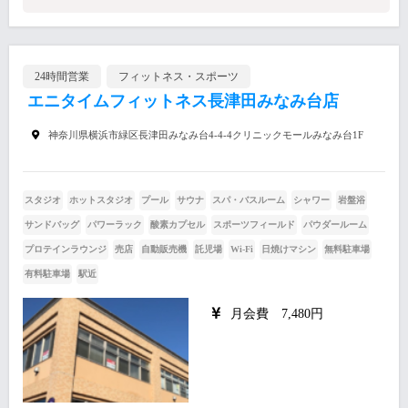
24時間営業
フィットネス・スポーツ
エニタイムフィットネス長津田みなみ台店
神奈川県横浜市緑区長津田みなみ台4-4-4クリニックモールみなみ台1F
スタジオ
ホットスタジオ
プール
サウナ
スパ・バスルーム
シャワー
岩盤浴
サンドバッグ
パワーラック
酸素カプセル
スポーツフィールド
パウダールーム
プロテインラウンジ
売店
自動販売機
託児場
Wi-Fi
日焼けマシン
無料駐車場
有料駐車場
駅近
月会費 7,480円