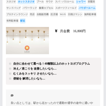
スタジオ
ホットスタジオ
プール
サウナ
スパ・バスルーム
シャワー
岩盤浴
サンドバッグ
パワーラック
酸素カプセル
スポーツフィールド
パウダールーム
プロテインラウンジ
売店
自動販売機
託児場
Wi-Fi
日焼けマシン
無料駐車場
有料駐車場
駅近
月会費 16,800円
自分に合わせて選べる！40種類以上のホットヨガプログラム
冷え／肩こりを 改善したいなら…
むくみをスッキリ させたいなら…
便秘を 解消したいなら…
良い点としては、駅から近かったので通勤や通学の途中に通いや