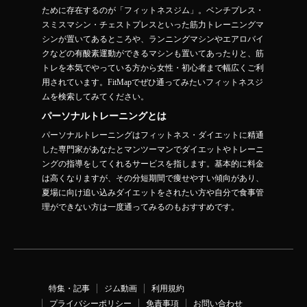
ために存在するのが「フィットネスジム」。ベンチプレス・
スミスマシン・チェストプレスといった筋力トレーニングマ
シンが置いてあるところや、ランニングマシンやエアロバイ
クなどの有酸素運動ができるマシンも置いてあったりと、筋
トレを本気でやっている方から女性・初心者まで幅広くご利
用されています。FitMapでぜひ通ってみたいフィットネスジ
ムを検索してみてください。
パーソナルトレーニングとは
パーソナルトレーニングはフィットネス・ダイエットに精通
した専門家があなたとマンツーマンでダイエットやトレーニ
ングの指導をしてくれるサービスを指します。基本的に料金
は高くなりますが、その分短期間で痩せやすい傾向があり、
夏場に向け追い込みダイエットをされたい方や自分で食事管
理ができない方は一度通ってみるのもおすすめです。
特集・記事
ジム動画
利用規約
プライバシーポリシー
免責事項
お問い合わせ