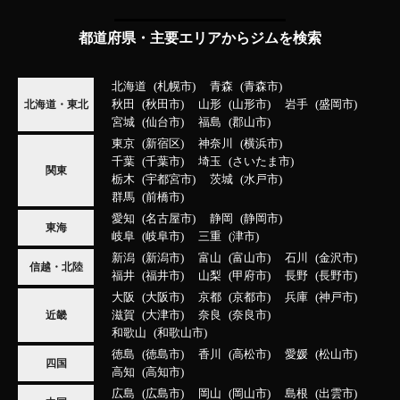
都道府県・主要エリアからジムを検索
北海道
札幌市
青森
青森市
秋田
秋田市
山形
山形市
岩手
盛岡市
北海道・東北
宮城
仙台市
福島
郡山市
東京
新宿区
神奈川
横浜市
千葉
千葉市
埼玉
さいたま市
関東
栃木
宇都宮市
茨城
水戸市
群馬
前橋市
愛知
名古屋市
静岡
静岡市
東海
岐阜
岐阜市
三重
津市
新潟
新潟市
富山
富山市
石川
金沢市
信越・北陸
福井
福井市
山梨
甲府市
長野
長野市
大阪
大阪市
京都
京都市
兵庫
神戸市
滋賀
大津市
奈良
奈良市
近畿
和歌山
和歌山市
徳島
徳島市
香川
高松市
愛媛
松山市
四国
高知
高知市
広島
広島市
岡山
岡山市
島根
出雲市