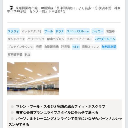
東急田園都市線・JR横浜線「長津田駅南口」より徒歩15分 横浜市営、神奈
中バス40系統「センター前」下車徒歩1分
スタジオ
ホットスタジオ
プール
サウナ
スパ・バスルーム
シャワー
岩盤浴
サンドバッグ
パワーラック
酸素カプセル
スポーツフィールド
パウダールーム
プロテインラウンジ
売店
自動販売機
託児場
Wi-Fi
日焼けマシン
無料駐車場
有料駐車場
駅近
マシン・プール・スタジオ完備の総合フィットネスクラブ
豊富な会員プランはライフスタイルに合わせて選べる
パーソナルトレーニングオンラインで自宅にいながらパーソナルレッ
スンができる