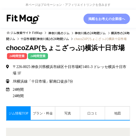
本ページはプロモーション・アフィリエイトリンクを含みます
掲載をお考えの企業様へ
ジム検索サイト FitMap
神奈川県
のジム
神奈川県
の24時間ジム
横浜市
の24時
間ジム
十日市場駅(神奈川県)
の24時間ジム
chocoZAP(ちょこざっぷ)横浜十日市場
chocoZAP(ちょこざっぷ)横浜十日市場
24時間営業
24時間営業
〒226-0025 神奈川県横浜市緑区十日市場町1481-3 ドレッセ横浜十日市
場 1F
JR横浜線「十日市場」駅南口徒歩7分
24時間
24時間
ジム情報TOP
プラン・料金
写真
口コミ
地図