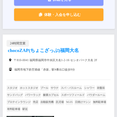
体験・入会を申し込む
24時間営業
chocoZAP(ちょこざっぷ)福岡大名
〒810-0041 福岡県福岡市中央区大名1-2-16 セシオパーク大名 2F
福岡市地下鉄空港線「赤坂」駅4番出口徒歩9分
スタジオ
ホットスタジオ
プール
サウナ
スパ・バスルーム
シャワー
岩盤浴
サンドバッグ
パワーラック
酸素カプセル
スポーツフィールド
パウダールーム
プロテインラウンジ
売店
自動販売機
託児場
Wi-Fi
日焼けマシン
無料駐車場
有料駐車場
駅近