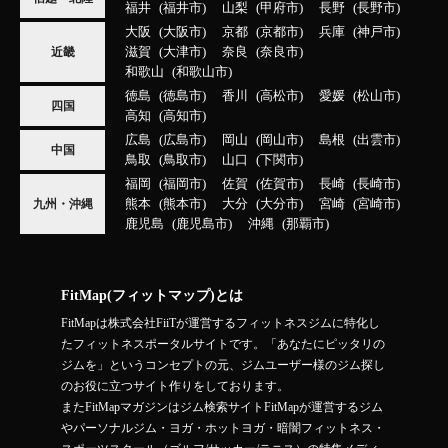
福井
福井市
山梨
甲府市
長野
長野市
大阪
大阪市
京都
京都市
兵庫
神戸市
滋賀
大津市
奈良
奈良市
近畿
和歌山
和歌山市
徳島
徳島市
香川
高松市
愛媛
松山市
四国
高知
高知市
広島
広島市
岡山
岡山市
島根
出雲市
中国
鳥取
鳥取市
山口
下関市
福岡
福岡市
佐賀
佐賀市
長崎
長崎市
熊本
熊本市
大分
大分市
宮崎
宮崎市
九州・沖縄
鹿児島
鹿児島市
沖縄
那覇市
FitMap(フィットマップ)とは
FitMapは株式会社FiiTが運営するフィットネスジムに特化し
たフィットネスポータルサイトです。「あなたにピッタリの
ジムを」というコンセプトの元、ジムユーザー様のジム探し
のお役に立つサイト作りをしております。
またFitMapマガジンはジム検索サイトFitMapが運営するジム
やパーソナルジム・ヨガ・ホットヨガ・暗闇フィットネス・