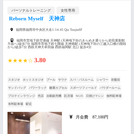
パーソナルトレーニング
女性専用
Reborn Myself 天神店
福岡県福岡市中央区大名1-14-45 Qiz Tenjin6F
福岡市営地下鉄空港線 天神駅 (天神地下街のきらめき通りから岩田屋新館
方面へ)徒歩7分 福岡市営地下鉄七隈線 天神南駅 (天神地下街の三越入口横の階段
から)徒歩7分 西鉄天神大牟田線 西鉄福岡駅 北口 徒歩4分
3.80
★★★★☆
スタジオ
ホットスタジオ
プール
サウナ
スパ・バスルーム
シャワー
岩盤浴
サンドバッグ
パワーラック
酸素カプセル
スポーツフィールド
パウダールーム
プロテインラウンジ
売店
自動販売機
託児場
Wi-Fi
日焼けマシン
無料駐車場
有料駐車場
駅近
月会費 87,100円