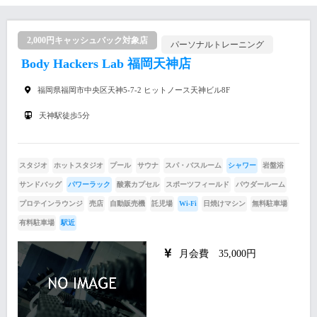
2,000円キャッシュバック対象店
パーソナルトレーニング
Body Hackers Lab 福岡天神店
福岡県福岡市中央区天神5-7-2 ヒットノース天神ビル8F
天神駅徒歩5分
スタジオ
ホットスタジオ
プール
サウナ
スパ・バスルーム
シャワー
岩盤浴
サンドバッグ
パワーラック
酸素カプセル
スポーツフィールド
パウダールーム
プロテインラウンジ
売店
自動販売機
託児場
Wi-Fi
日焼けマシン
無料駐車場
有料駐車場
駅近
月会費 35,000円