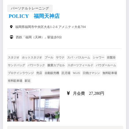
パーソナルトレーニング
POLICY 福岡天神店
福岡県福岡市中央区大名1-2-6 アメニティ大名704
西鉄「福岡（天神）」駅徒歩9分
スタジオ
ホットスタジオ
プール
サウナ
スパ・バスルーム
シャワー
岩盤浴
サンドバッグ
パワーラック
酸素カプセル
スポーツフィールド
パウダールーム
プロテインラウンジ
売店
自動販売機
託児場
Wi-Fi
日焼けマシン
無料駐車場
有料駐車場
駅近
月会費 27,280円