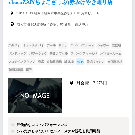
chocoZAP(ちょこざっぷ)赤坂けやき通り店
〒810-0042 福岡県福岡市中央区赤坂2-1-18 荒木ビル 1F
福岡市地下鉄空港線「赤坂」駅2番出口徒歩10分
スタジオ
ホットスタジオ
プール
サウナ
スパ・バスルーム
シャワー
岩盤浴
サンドバッグ
パワーラック
酸素カプセル
スポーツフィールド
パウダールーム
プロテインラウンジ
売店
自動販売機
託児場
Wi-Fi
日焼けマシン
無料駐車場
有料駐車場
駅近
月会費 3,278円
圧倒的なコストパフォーマンス
ジムだけじゃない！セルフエステや脱毛も利用可能