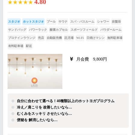
4.80
★★★★★
スタジオ
ホットスタジオ
プール
サウナ
スパ・バスルーム
シャワー
岩盤浴
サンドバッグ
パワーラック
酸素カプセル
スポーツフィールド
パウダールーム
プロテインラウンジ
売店
自動販売機
託児場
Wi-Fi
日焼けマシン
無料駐車場
有料駐車場
駅近
月会費 9,800円
自分に合わせて選べる！40種類以上のホットヨガプログラム
冷え／肩こりを 改善したいなら…
むくみをスッキリ させたいなら…
便秘を 解消したいなら…