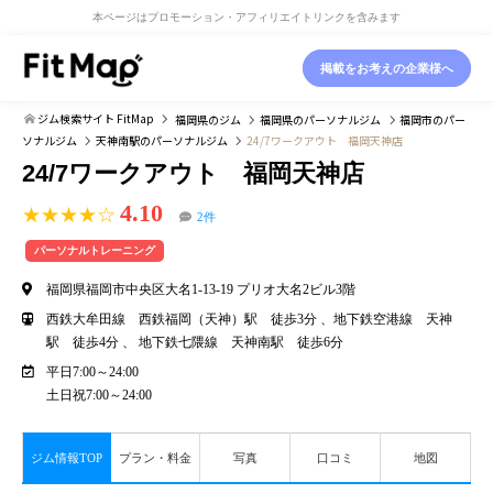
本ページはプロモーション・アフィリエイトリンクを含みます
掲載をお考えの企業様へ
ジム検索サイト FitMap
福岡県
のジム
福岡県
のパーソナルジム
福岡市
のパー
ソナルジム
天神南駅
のパーソナルジム
24/7ワークアウト 福岡天神店
24/7ワークアウト 福岡天神店
4.10
★★★★☆
2件
パーソナルトレーニング
福岡県福岡市中央区大名1-13-19 プリオ大名2ビル3階
西鉄大牟田線 西鉄福岡（天神）駅 徒歩3分 、地下鉄空港線 天神
駅 徒歩4分 、 地下鉄七隈線 天神南駅 徒歩6分
平日7:00～24:00
土日祝7:00～24:00
ジム情報TOP
プラン・料金
写真
口コミ
地図