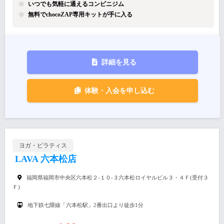
いつでも気軽に通えるコンビニジム
無料でchocoZAP専用キットが手に入る
詳細を見る
体験・入会を申し込む
ヨガ・ピラティス
LAVA 六本松店
福岡県福岡市中央区六本松２-１０-３六本松ロイヤルビル３・４Ｆ(受付３
Ｆ)
地下鉄七隈線「六本松駅」2番出口より徒歩1分