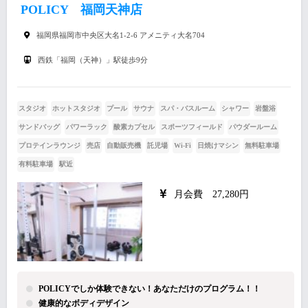
POLICY 福岡天神店
福岡県福岡市中央区大名1-2-6 アメニティ大名704
西鉄「福岡（天神）」駅徒歩9分
スタジオ
ホットスタジオ
プール
サウナ
スパ・バスルーム
シャワー
岩盤浴
サンドバッグ
パワーラック
酸素カプセル
スポーツフィールド
パウダールーム
プロテインラウンジ
売店
自動販売機
託児場
Wi-Fi
日焼けマシン
無料駐車場
有料駐車場
駅近
月会費 27,280円
POLICYでしか体験できない！あなただけのプログラム！！
健康的なボディデザイン