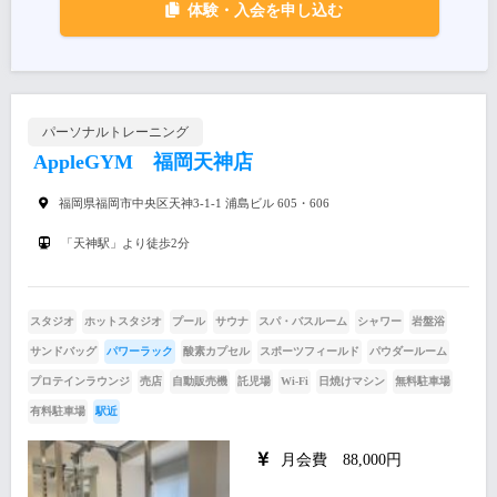
体験・入会を申し込む
パーソナルトレーニング
AppleGYM 福岡天神店
福岡県福岡市中央区天神3-1-1 浦島ビル 605・606
「天神駅」より徒歩2分
スタジオ
ホットスタジオ
プール
サウナ
スパ・バスルーム
シャワー
岩盤浴
サンドバッグ
パワーラック
酸素カプセル
スポーツフィールド
パウダールーム
プロテインラウンジ
売店
自動販売機
託児場
Wi-Fi
日焼けマシン
無料駐車場
有料駐車場
駅近
月会費 88,000円