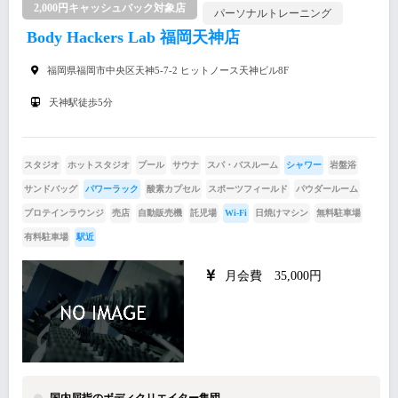
2,000円キャッシュバック対象店
パーソナルトレーニング
Body Hackers Lab 福岡天神店
福岡県福岡市中央区天神5-7-2 ヒットノース天神ビル8F
天神駅徒歩5分
スタジオ
ホットスタジオ
プール
サウナ
スパ・バスルーム
シャワー
岩盤浴
サンドバッグ
パワーラック
酸素カプセル
スポーツフィールド
パウダールーム
プロテインラウンジ
売店
自動販売機
託児場
Wi-Fi
日焼けマシン
無料駐車場
有料駐車場
駅近
月会費 35,000円