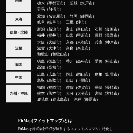
関東
栃木
宇都宮市
茨城
水戸市
群馬
前橋市
愛知
名古屋市
静岡
静岡市
東海
岐阜
岐阜市
三重
津市
新潟
新潟市
富山
富山市
石川
金沢市
信越・北陸
福井
福井市
山梨
甲府市
長野
長野市
大阪
大阪市
京都
京都市
兵庫
神戸市
滋賀
大津市
奈良
奈良市
近畿
和歌山
和歌山市
徳島
徳島市
香川
高松市
愛媛
松山市
四国
高知
高知市
広島
広島市
岡山
岡山市
島根
出雲市
中国
鳥取
鳥取市
山口
下関市
福岡
福岡市
佐賀
佐賀市
長崎
長崎市
熊本
熊本市
大分
大分市
宮崎
宮崎市
九州・沖縄
鹿児島
鹿児島市
沖縄
那覇市
FitMap(フィットマップ)とは
FitMapは株式会社FiiTが運営するフィットネスジムに特化し