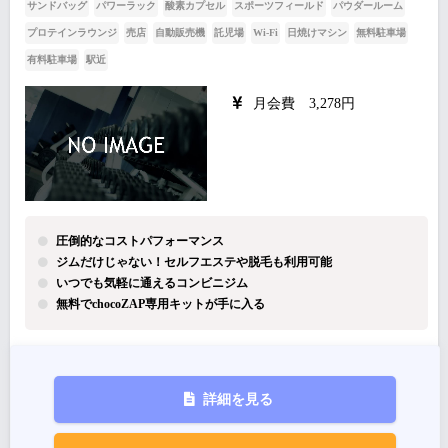
サンドバッグ
パワーラック
酸素カプセル
スポーツフィールド
パウダールーム
プロテインラウンジ
売店
自動販売機
託児場
Wi-Fi
日焼けマシン
無料駐車場
有料駐車場
駅近
月会費 3,278円
圧倒的なコストパフォーマンス
ジムだけじゃない！セルフエステや脱毛も利用可能
いつでも気軽に通えるコンビニジム
無料でchocoZAP専用キットが手に入る
詳細を見る