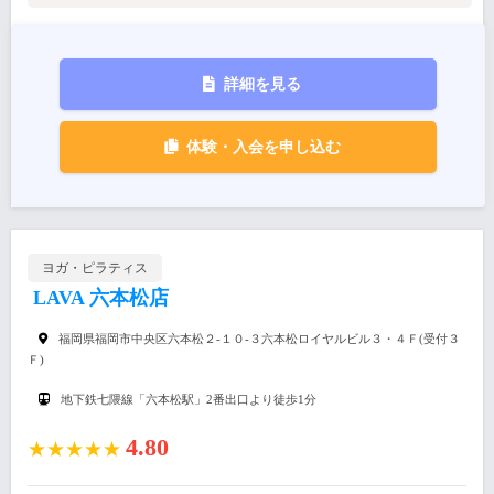
詳細を見る
体験・入会を申し込む
ヨガ・ピラティス
LAVA 六本松店
福岡県福岡市中央区六本松２-１０-３六本松ロイヤルビル３・４Ｆ(受付３
Ｆ)
地下鉄七隈線「六本松駅」2番出口より徒歩1分
4.80
★★★★★