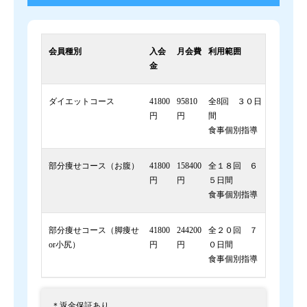
会員種別
入会
月会費
利用範囲
金
ダイエットコース
41800
95810
全8回 ３０日
円
円
間
食事個別指導
部分痩せコース（お腹）
41800
158400
全１８回 ６
円
円
５日間
食事個別指導
部分痩せコース（脚痩せ
41800
244200
全２０回 ７
or小尻）
円
円
０日間
食事個別指導
＊返金保証あり