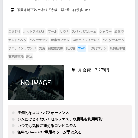
福岡市地下鉄空港線「赤坂」駅2番出口徒歩10分
スタジオ
ホットスタジオ
プール
サウナ
スパ・バスルーム
シャワー
岩盤浴
サンドバッグ
パワーラック
酸素カプセル
スポーツフィールド
パウダールーム
プロテインラウンジ
売店
自動販売機
託児場
Wi-Fi
日焼けマシン
無料駐車場
有料駐車場
駅近
月会費 3,278円
圧倒的なコストパフォーマンス
ジムだけじゃない！セルフエステや脱毛も利用可能
いつでも気軽に通えるコンビニジム
無料でchocoZAP専用キットが手に入る