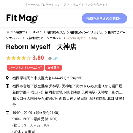
本ページはプロモーション・アフィリエイトリンクを含みます
掲載をお考えの企業様へ
ジム検索サイト FitMap
福岡県
のジム
福岡県
のパーソナルジム
福岡市
のパー
ソナルジム
天神南駅
のパーソナルジム
Reborn Myself 天神店
Reborn Myself 天神店
3.80
★★★★☆
1件
パーソナルトレーニング
女性専用
福岡県福岡市中央区大名1-14-45 Qiz Tenjin6F
福岡市営地下鉄空港線 天神駅 (天神地下街のきらめき通りから岩田屋
新館方面へ)徒歩7分 福岡市営地下鉄七隈線 天神南駅 (天神地下街の三
越入口横の階段から)徒歩7分 西鉄天神大牟田線 西鉄福岡駅 北口 徒歩4
分
10:00～22:00（最終受付21:00）
9:00～19:00（最終受付18:00)
(祝日：9：00～22：00)
(定休：日曜日）