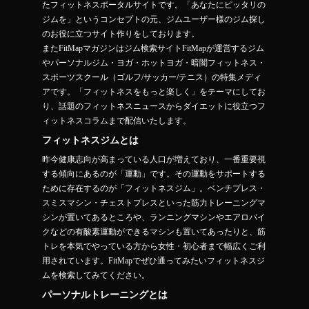
たフィットネスポータルサイトです。「あなたにピッタリの
ジムを」というコンセプトの元、ジムユーザー様のジム探し
のお役に立つサイト作りをしております。
またFitMapマガジンはジム検索サイトFitMapが運営するジム
やパーソナルジム・ヨガ・ホットヨガ・暗闇フィットネス・
スポーツスクール（ゴルフ/サッカー/テニス）の特集メディ
アです。「フィットネスをもっと楽しく」をテーマにしてお
り、話題のフィットネスニュースからダイエットに役立つフ
ィットネスコラムまで配信いたします。
フィットネスジムとは
昨今健康志向が高まっている人口が増えており、一番重要視
する傾向にあるのが「運動」です。その運動をサポートする
ために存在するのが「フィットネスジム」。ベンチプレス・
スミスマシン・チェストプレスといった筋力トレーニングマ
シンが置いてあるところや、ランニングマシンやエアロバイ
クなどの有酸素運動ができるマシンも置いてあったりと、筋
トレを本気でやっている方から女性・初心者まで幅広くご利
用されています。FitMapでぜひ通ってみたいフィットネスジ
ムを検索してみてください。
パーソナルトレーニングとは