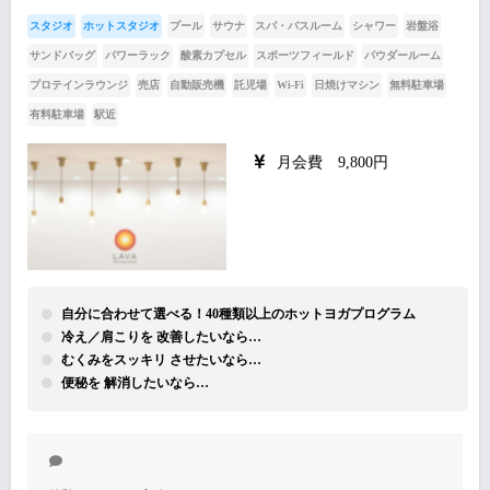
スタジオ
ホットスタジオ
プール
サウナ
スパ・バスルーム
シャワー
岩盤浴
サンドバッグ
パワーラック
酸素カプセル
スポーツフィールド
パウダールーム
プロテインラウンジ
売店
自動販売機
託児場
Wi-Fi
日焼けマシン
無料駐車場
有料駐車場
駅近
月会費 9,800円
自分に合わせて選べる！40種類以上のホットヨガプログラム
冷え／肩こりを 改善したいなら…
むくみをスッキリ させたいなら…
便秘を 解消したいなら…