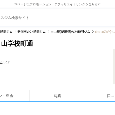
本ページはプロモーション・アフィリエイトリンクを含みます
ネスジム検索サイト
4時間ジム
新潟市
の24時間ジム
白山駅(新潟県)
の24時間ジム
chocoZAP
)白山学校町通
ビル 1F
ン・料金
写真
口コ