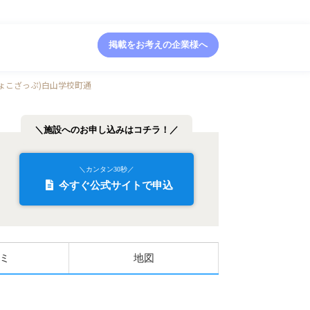
掲載をお考えの企業様へ
(ちょこざっぷ)白山学校町通
＼施設へのお申し込みはコチラ！／
＼カンタン30秒／
今すぐ公式サイトで申込
ミ
地図