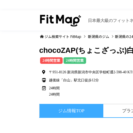
日本最大級のフィット
ジム検索サイト FitMap
新潟県
のジム
新潟県
の2
chocoZAP(ちょこざっぷ
24時間営業
24時間営業
〒951-8126 新潟県新潟市中央区学校町通2-598-40 KT
越後線「白山」駅北口徒歩12分
24時間
24時間
ジム情報TOP
プラ