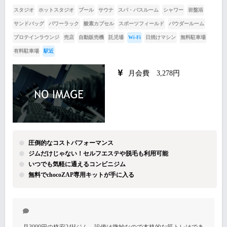
スタジオ
ホットスタジオ
プール
サウナ
スパ・バスルーム
シャワー
岩盤浴
サンドバッグ
パワーラック
酸素カプセル
スポーツフィールド
パウダールーム
プロテインラウンジ
売店
自動販売機
託児場
Wi-Fi
日焼けマシン
無料駐車場
有料駐車場
駅近
月会費 3,278円
圧倒的なコストパフォーマンス
ジムだけじゃない！セルフエステや脱毛も利用可能
いつでも気軽に通えるコンビニジム
無料でchocoZAP専用キットが手に入る