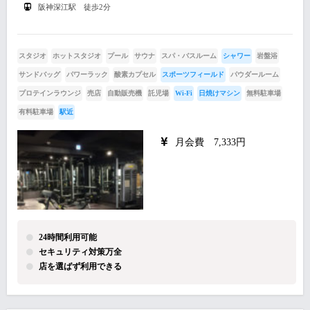
阪神深江駅 徒歩2分
スタジオ
ホットスタジオ
プール
サウナ
スパ・バスルーム
シャワー
岩盤浴
サンドバッグ
パワーラック
酸素カプセル
スポーツフィールド
パウダールーム
プロテインラウンジ
売店
自動販売機
託児場
Wi-Fi
日焼けマシン
無料駐車場
有料駐車場
駅近
月会費 7,333円
24時間利用可能
セキュリティ対策万全
店を選ばず利用できる