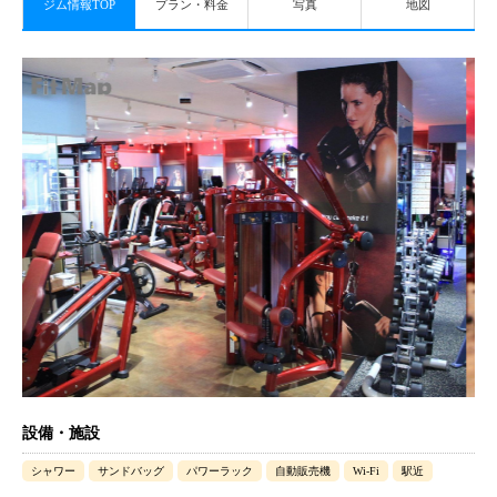
ジム情報TOP
プラン・料金
写真
地図
設備・施設
シャワー
サンドバッグ
パワーラック
自動販売機
Wi-Fi
駅近