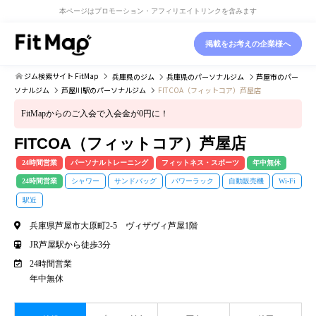
本ページはプロモーション・アフィリエイトリンクを含みます
掲載をお考えの企業様へ
ジム検索サイト FitMap
兵庫県
のジム
兵庫県
のパーソナルジム
芦屋市
のパー
ソナルジム
芦屋川駅
のパーソナルジム
FITCOA（フィットコア）芦屋店
FitMapからのご入会で入会金が0円に！
FITCOA（フィットコア）芦屋店
24時間営業
パーソナルトレーニング
フィットネス・スポーツ
年中無休
24時間営業
シャワー
サンドバッグ
パワーラック
自動販売機
Wi-Fi
駅近
兵庫県芦屋市大原町2-5 ヴィザヴィ芦屋1階
JR芦屋駅から徒歩3分
24時間営業
年中無休