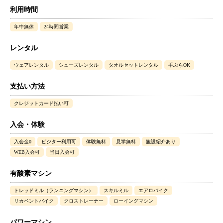
利用時間
年中無休
24時間営業
レンタル
ウェアレンタル
シューズレンタル
タオルセットレンタル
手ぶらOK
支払い方法
クレジットカード払い可
入会・体験
入会金0
ビジター利用可
体験無料
見学無料
施設紹介あり
WEB入会可
当日入会可
有酸素マシン
トレッドミル（ランニングマシン）
スキルミル
エアロバイク
リカベントバイク
クロストレーナー
ローイングマシン
パワーマシン