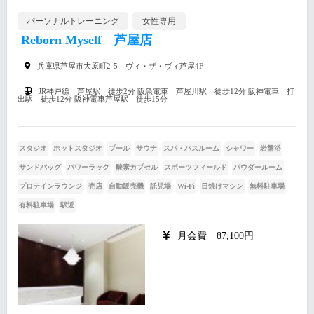
パーソナルトレーニング
女性専用
Reborn Myself 芦屋店
兵庫県芦屋市大原町2-5 ヴィ・ザ・ヴィ芦屋4F
JR神戸線 芦屋駅 徒歩2分 阪急電車 芦屋川駅 徒歩12分 阪神電車 打
出駅 徒歩12分 阪神電車芦屋駅 徒歩15分
スタジオ
ホットスタジオ
プール
サウナ
スパ・バスルーム
シャワー
岩盤浴
サンドバッグ
パワーラック
酸素カプセル
スポーツフィールド
パウダールーム
プロテインラウンジ
売店
自動販売機
託児場
Wi-Fi
日焼けマシン
無料駐車場
有料駐車場
駅近
月会費 87,100円