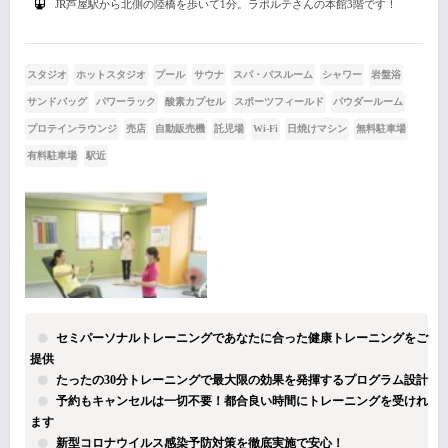
JR芦屋駅から北側の陸橋を歩いて1分。ラポルテさんの本館3階です！
スタジオ
ホットスタジオ
プール
サウナ
スパ・バスルーム
シャワー
岩盤浴
サンドバッグ
パワーラック
酸素カプセル
スポーツフィールド
パウダールーム
プロテインラウンジ
売店
自動販売機
託児場
Wi-Fi
日焼けマシン
無料駐車場
有料駐車場
駅近
セミパーソナルトレーニングであなたに合った健康トレーニングをご
提供
たったの30分トレーニングで最大限の効果を発揮するプログラム設計
予約もキャンセルは一切不要！都合良い時間にトレーニングを受けれ
ます
新型コロナウイルス感染予防対策を徹底実施で安心！