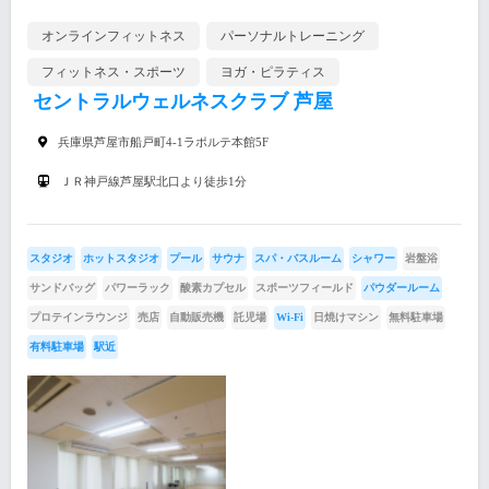
オンラインフィットネス
パーソナルトレーニング
フィットネス・スポーツ
ヨガ・ピラティス
セントラルウェルネスクラブ 芦屋
兵庫県芦屋市船戸町4-1ラポルテ本館5F
ＪＲ神戸線芦屋駅北口より徒歩1分
スタジオ
ホットスタジオ
プール
サウナ
スパ・バスルーム
シャワー
岩盤浴
サンドバッグ
パワーラック
酸素カプセル
スポーツフィールド
パウダールーム
プロテインラウンジ
売店
自動販売機
託児場
Wi-Fi
日焼けマシン
無料駐車場
有料駐車場
駅近