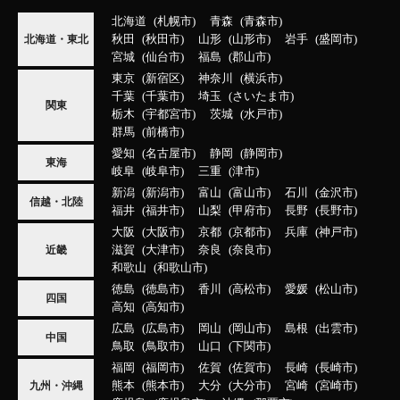
北海道
札幌市
青森
青森市
秋田
秋田市
山形
山形市
岩手
盛岡市
北海道・東北
宮城
仙台市
福島
郡山市
東京
新宿区
神奈川
横浜市
千葉
千葉市
埼玉
さいたま市
関東
栃木
宇都宮市
茨城
水戸市
群馬
前橋市
愛知
名古屋市
静岡
静岡市
東海
岐阜
岐阜市
三重
津市
新潟
新潟市
富山
富山市
石川
金沢市
信越・北陸
福井
福井市
山梨
甲府市
長野
長野市
大阪
大阪市
京都
京都市
兵庫
神戸市
滋賀
大津市
奈良
奈良市
近畿
和歌山
和歌山市
徳島
徳島市
香川
高松市
愛媛
松山市
四国
高知
高知市
広島
広島市
岡山
岡山市
島根
出雲市
中国
鳥取
鳥取市
山口
下関市
福岡
福岡市
佐賀
佐賀市
長崎
長崎市
熊本
熊本市
大分
大分市
宮崎
宮崎市
九州・沖縄