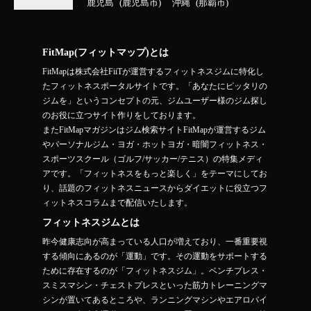
鹿児島
鹿児島市
沖縄
那覇市
FitMap(フィットマップ)とは
FitMapは株式会社FiiTが運営するフィットネスジムに特化し
たフィットネスポータルサイトです。「あなたにピッタリの
ジムを」というコンセプトの元、ジムユーザー様のジム探し
のお役に立つサイト作りをしております。
またFitMapマガジンはジム検索サイトFitMapが運営するジム
やパーソナルジム・ヨガ・ホットヨガ・暗闇フィットネス・
スポーツスクール（ゴルフ/サッカー/テニス）の特集メディ
アです。「フィットネスをもっと楽しく」をテーマにしてお
り、話題のフィットネスニュースからダイエットに役立つフ
ィットネスコラムまで配信いたします。
フィットネスジムとは
昨今健康志向が高まっている人口が増えており、一番重要視
する傾向にあるのが「運動」です。その運動をサポートする
ために存在するのが「フィットネスジム」。ベンチプレス・
スミスマシン・チェストプレスといった筋力トレーニングマ
シンが置いてあるところや、ランニングマシンやエアロバイ