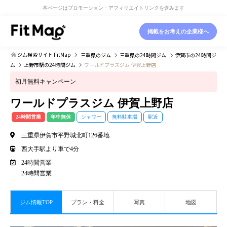
本ページはプロモーション・アフィリエイトリンクを含みます
掲載をお考えの企業様へ
ジム検索サイト FitMap
三重県
のジム
三重県
の24時間ジム
伊賀市
の24時間ジ
ム
上野市駅
の24時間ジム
ワールドプラスジム 伊賀上野店
初月無料キャンペーン
ワールドプラスジム 伊賀上野店
24時間営業
年中無休
シャワー
無料駐車場
駅近
三重県伊賀市平野城北町126番地
西大手駅より車で4分
24時間営業
24時間営業
ジム情報TOP
プラン・料金
写真
地図