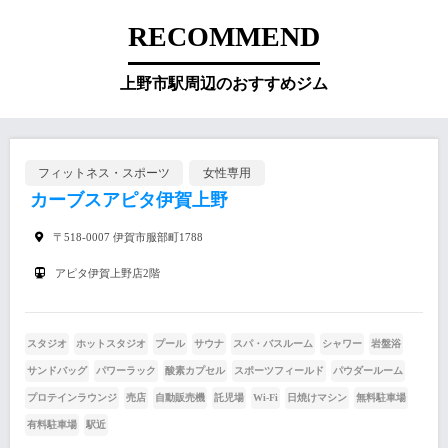
RECOMMEND
上野市駅周辺のおすすめジム
フィットネス・スポーツ
女性専用
カーブスアピタ伊賀上野
〒518-0007 伊賀市服部町1788
アピタ伊賀上野店2階
スタジオ
ホットスタジオ
プール
サウナ
スパ・バスルーム
シャワー
岩盤浴
サンドバッグ
パワーラック
酸素カプセル
スポーツフィールド
パウダールーム
プロテインラウンジ
売店
自動販売機
託児場
Wi-Fi
日焼けマシン
無料駐車場
有料駐車場
駅近