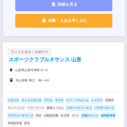
詳細を見る
体験・入会を申し込む
フィットネス・スポーツ
スポーツクラブルネサンス 山形
山形県山形市幸町18-33
JR山形駅 東口 南へ4分
スタジオ
ホットスタジオ
プール
サウナ
スパ・バスルーム
シャワー
岩盤浴
サンドバッグ
パワーラック
酸素カプセル
スポーツフィールド
パウダールーム
プロテインラウンジ
売店
自動販売機
託児場
Wi-Fi
日焼けマシン
無料駐車場
有料駐車場
駅近