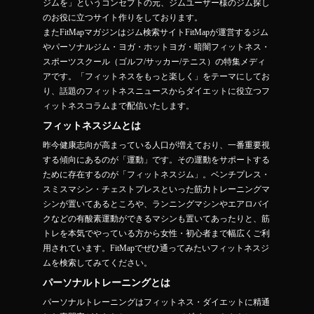
ジムを」というコンセプトの元、ジムユーザー様のジム探し
のお役に立つサイト作りをしております。
またFitMapマガジンはジム検索サイトFitMapが運営するジム
やパーソナルジム・ヨガ・ホットヨガ・暗闇フィットネス・
スポーツスクール（ゴルフ/サッカー/テニス）の特集メディ
アです。「フィットネスをもっと楽しく」をテーマにしてお
り、話題のフィットネスニュースからダイエットに役立つフ
ィットネスコラムまで配信いたします。
フィットネスジムとは
昨今健康志向が高まっている人口が増えており、一番重要視
する傾向にあるのが「運動」です。その運動をサポートする
ために存在するのが「フィットネスジム」。ベンチプレス・
スミスマシン・チェストプレスといった筋力トレーニングマ
シンが置いてあるところや、ランニングマシンやエアロバイ
クなどの有酸素運動ができるマシンも置いてあったりと、筋
トレを本気でやっている方から女性・初心者まで幅広くご利
用されています。FitMapでぜひ通ってみたいフィットネスジ
ムを検索してみてください。
パーソナルトレーニングとは
パーソナルトレーニングはフィットネス・ダイエットに精通