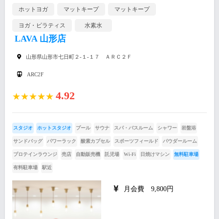
ホットヨガ
マットキープ
マットキープ
ヨガ・ピラティス
水素水
LAVA 山形店
山形県山形市七日町２-１-１７ ＡＲＣ２Ｆ
ARC2F
4.92
★★★★★
スタジオ
ホットスタジオ
プール
サウナ
スパ・バスルーム
シャワー
岩盤浴
サンドバッグ
パワーラック
酸素カプセル
スポーツフィールド
パウダールーム
プロテインラウンジ
売店
自動販売機
託児場
Wi-Fi
日焼けマシン
無料駐車場
有料駐車場
駅近
月会費 9,800円