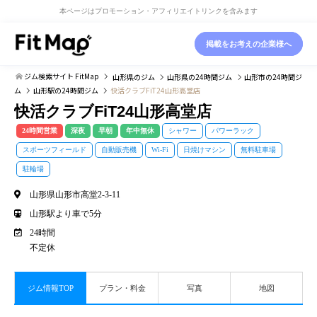
本ページはプロモーション・アフィリエイトリンクを含みます
掲載をお考えの企業様へ
ジム検索サイト FitMap
山形県
のジム
山形県
の24時間ジム
山形市
の24時間ジ
ム
山形駅
の24時間ジム
快活クラブFiT24山形高堂店
快活クラブFiT24山形高堂店
24時間営業
深夜
早朝
年中無休
シャワー
パワーラック
スポーツフィールド
自動販売機
Wi-Fi
日焼けマシン
無料駐車場
駐輪場
山形県山形市高堂2-3-11
山形駅より車で5分
24時間
不定休
ジム情報TOP
プラン・料金
写真
地図