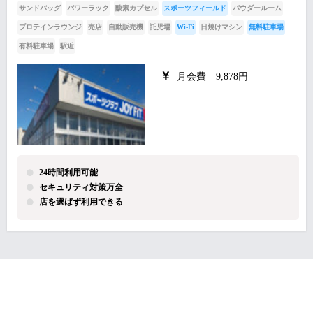
サンドバッグ
パワーラック
酸素カプセル
スポーツフィールド
パウダールーム
プロテインラウンジ
売店
自動販売機
託児場
Wi-Fi
日焼けマシン
無料駐車場
有料駐車場
駅近
月会費 9,878円
24時間利用可能
セキュリティ対策万全
店を選ばず利用できる