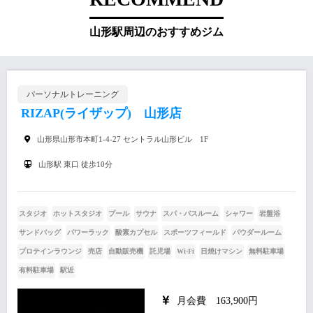
山形駅周辺のおすすめジム
パーソナルトレーニング
RIZAP(ライザップ) 山形店
山形県山形市本町1-4-27 セントラル山形ビル 1F
山形駅 東口 徒歩10分
スタジオ
ホットスタジオ
プール
サウナ
スパ・バスルーム
シャワー
岩盤浴
サンドバッグ
パワーラック
酸素カプセル
スポーツフィールド
パウダールーム
プロテインラウンジ
売店
自動販売機
託児場
Wi-Fi
日焼けマシン
無料駐車場
有料駐車場
駅近
月会費 163,900円