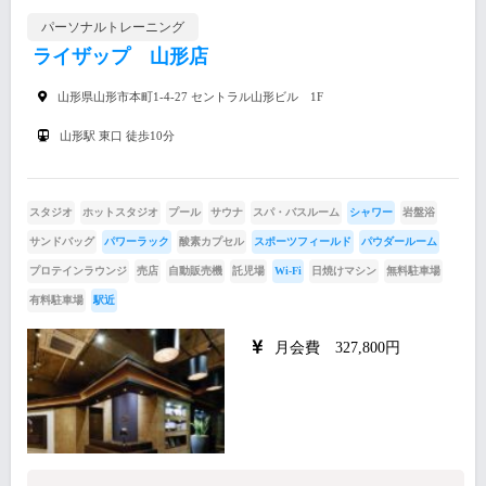
パーソナルトレーニング
ライザップ 山形店
山形県山形市本町1-4-27 セントラル山形ビル 1F
山形駅 東口 徒歩10分
スタジオ
ホットスタジオ
プール
サウナ
スパ・バスルーム
シャワー
岩盤浴
サンドバッグ
パワーラック
酸素カプセル
スポーツフィールド
パウダールーム
プロテインラウンジ
売店
自動販売機
託児場
Wi-Fi
日焼けマシン
無料駐車場
有料駐車場
駅近
月会費 327,800円