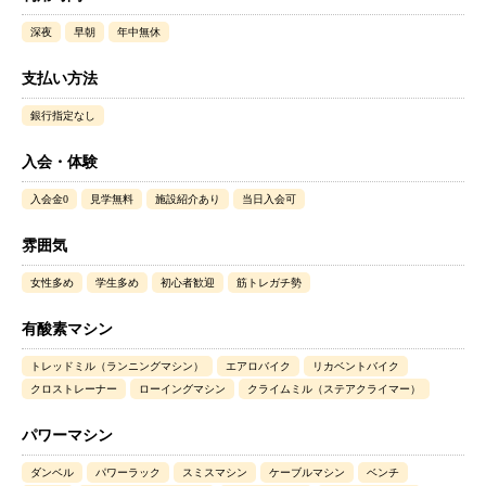
深夜
早朝
年中無休
支払い方法
銀行指定なし
入会・体験
入会金0
見学無料
施設紹介あり
当日入会可
雰囲気
女性多め
学生多め
初心者歓迎
筋トレガチ勢
有酸素マシン
トレッドミル（ランニングマシン）
エアロバイク
リカベントバイク
クロストレーナー
ローイングマシン
クライムミル（ステアクライマー）
パワーマシン
ダンベル
パワーラック
スミスマシン
ケーブルマシン
ベンチ