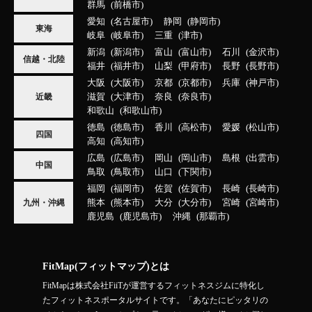
群馬
前橋市
愛知
名古屋市
静岡
静岡市
東海
岐阜
岐阜市
三重
津市
新潟
新潟市
富山
富山市
石川
金沢市
信越・北陸
福井
福井市
山梨
甲府市
長野
長野市
大阪
大阪市
京都
京都市
兵庫
神戸市
滋賀
大津市
奈良
奈良市
近畿
和歌山
和歌山市
徳島
徳島市
香川
高松市
愛媛
松山市
四国
高知
高知市
広島
広島市
岡山
岡山市
島根
出雲市
中国
鳥取
鳥取市
山口
下関市
福岡
福岡市
佐賀
佐賀市
長崎
長崎市
熊本
熊本市
大分
大分市
宮崎
宮崎市
九州・沖縄
鹿児島
鹿児島市
沖縄
那覇市
FitMap(フィットマップ)とは
FitMapは株式会社FiiTが運営するフィットネスジムに特化し
たフィットネスポータルサイトです。「あなたにピッタリの