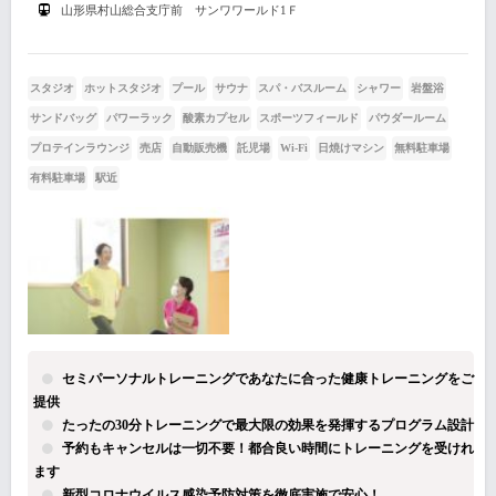
山形県村山総合支庁前 サンワワールド1Ｆ
スタジオ
ホットスタジオ
プール
サウナ
スパ・バスルーム
シャワー
岩盤浴
サンドバッグ
パワーラック
酸素カプセル
スポーツフィールド
パウダールーム
プロテインラウンジ
売店
自動販売機
託児場
Wi-Fi
日焼けマシン
無料駐車場
有料駐車場
駅近
セミパーソナルトレーニングであなたに合った健康トレーニングをご
提供
たったの30分トレーニングで最大限の効果を発揮するプログラム設計
予約もキャンセルは一切不要！都合良い時間にトレーニングを受けれ
ます
新型コロナウイルス感染予防対策を徹底実施で安心！