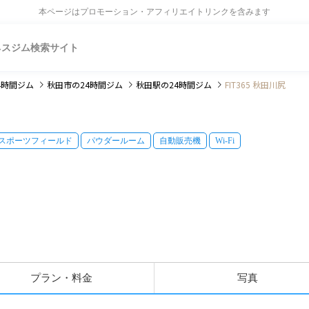
本ページはプロモーション・アフィリエイトリンクを含みます
ネスジム検索サイト
4時間ジム
秋田市
の24時間ジム
秋田駅
の24時間ジム
FIT365 秋田川尻
スポーツフィールド
パウダールーム
自動販売機
Wi-Fi
プラン・料金
写真