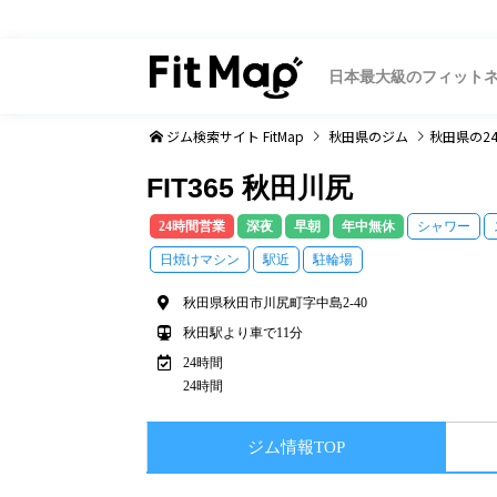
日本最大級のフィット
ジム検索サイト FitMap
秋田県
のジム
秋田県
の2
FIT365 秋田川尻
24時間営業
深夜
早朝
年中無休
シャワー
日焼けマシン
駅近
駐輪場
秋田県秋田市川尻町字中島2-40
秋田駅より車で11分
24時間
24時間
ジム情報TOP