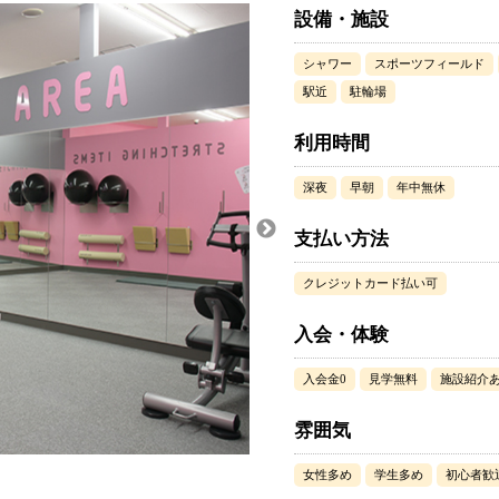
設備・施設
シャワー
スポーツフィールド
駅近
駐輪場
利用時間
深夜
早朝
年中無休
支払い方法
クレジットカード払い可
入会・体験
入会金0
見学無料
施設紹介
雰囲気
女性多め
学生多め
初心者歓