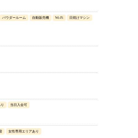
パウダールーム
自動販売機
Wi-Fi
日焼けマシン
あり
当日入会可
迎
女性専用エリアあり