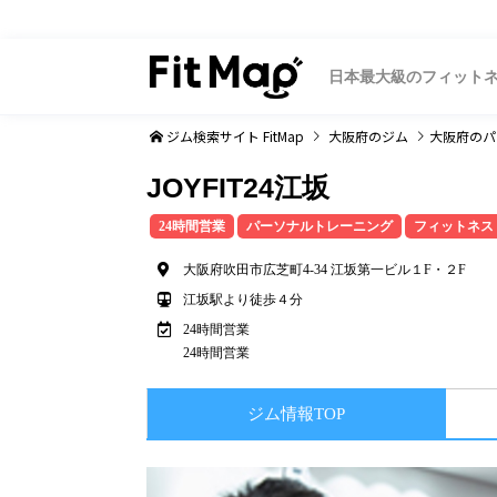
日本最大級のフィット
ジム検索サイト FitMap
大阪府
のジム
大阪府
のパ
JOYFIT24江坂
24時間営業
パーソナルトレーニング
フィットネス
大阪府吹田市広芝町4-34 江坂第一ビル１F・２F
江坂駅より徒歩４分
24時間営業
24時間営業
ジム情報TOP