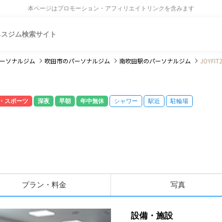
本ページはプロモーション・アフィリエイトリンクを含みます
ネスジム検索サイト
ーソナルジム
吹田市
のパーソナルジム
南吹田駅
のパーソナルジム
JOYFI
・スポーツ
深夜
早朝
年中無休
シャワー
駅近
駐輪場
プラン・料金
写真
設備・施設