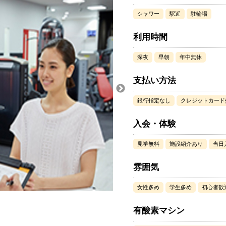
シャワー
駅近
駐輪場
利用時間
深夜
早朝
年中無休
支払い方法
銀行指定なし
クレジットカード
入会・体験
見学無料
施設紹介あり
当日
雰囲気
女性多め
学生多め
初心者歓
有酸素マシン