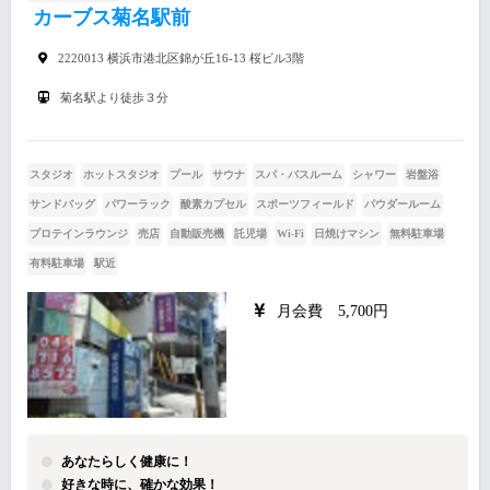
カーブス菊名駅前
2220013 横浜市港北区錦が丘16-13 桜ビル3階
菊名駅より徒歩３分
スタジオ
ホットスタジオ
プール
サウナ
スパ・バスルーム
シャワー
岩盤浴
サンドバッグ
パワーラック
酸素カプセル
スポーツフィールド
パウダールーム
プロテインラウンジ
売店
自動販売機
託児場
Wi-Fi
日焼けマシン
無料駐車場
有料駐車場
駅近
月会費 5,700円
あなたらしく健康に！
好きな時に、確かな効果！