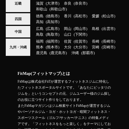
滋賀
大津市
奈良
奈良市
近畿
和歌山
和歌山市
徳島
徳島市
香川
高松市
愛媛
松山市
四国
高知
高知市
広島
広島市
岡山
岡山市
島根
出雲市
中国
鳥取
鳥取市
山口
下関市
福岡
福岡市
佐賀
佐賀市
長崎
長崎市
熊本
熊本市
大分
大分市
宮崎
宮崎市
九州・沖縄
鹿児島
鹿児島市
沖縄
那覇市
FitMap(フィットマップ)とは
FitMapは株式会社FiiTが運営するフィットネスジムに特化し
たフィットネスポータルサイトです。「あなたにピッタリの
ジムを」というコンセプトの元、ジムユーザー様のジム探し
のお役に立つサイト作りをしております。
またFitMapマガジンはジム検索サイトFitMapが運営するジム
やパーソナルジム・ヨガ・ホットヨガ・暗闇フィットネス・
スポーツスクール（ゴルフ/サッカー/テニス）の特集メディ
アです。「フィットネスをもっと楽しく」をテーマにしてお