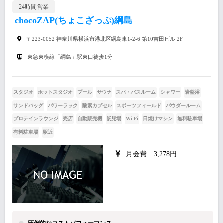
24時間営業
chocoZAP(ちょこざっぷ)綱島
〒223-0052 神奈川県横浜市港北区綱島東1-2-6 第10吉田ビル 2F
東急東横線「綱島」駅東口徒歩1分
スタジオ
ホットスタジオ
プール
サウナ
スパ・バスルーム
シャワー
岩盤浴
サンドバッグ
パワーラック
酸素カプセル
スポーツフィールド
パウダールーム
プロテインラウンジ
売店
自動販売機
託児場
Wi-Fi
日焼けマシン
無料駐車場
有料駐車場
駅近
月会費 3,278円
圧倒的なコストパフォーマンス