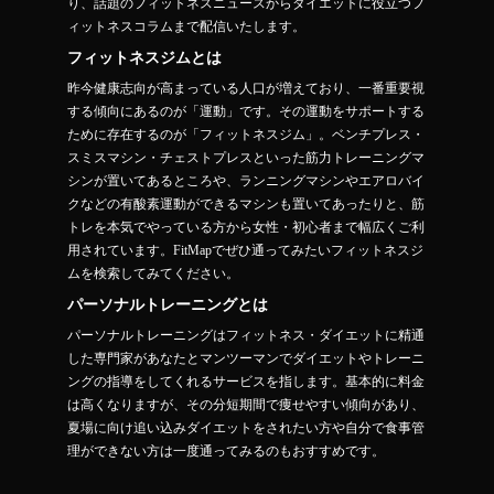
り、話題のフィットネスニュースからダイエットに役立つフ
ィットネスコラムまで配信いたします。
フィットネスジムとは
昨今健康志向が高まっている人口が増えており、一番重要視
する傾向にあるのが「運動」です。その運動をサポートする
ために存在するのが「フィットネスジム」。ベンチプレス・
スミスマシン・チェストプレスといった筋力トレーニングマ
シンが置いてあるところや、ランニングマシンやエアロバイ
クなどの有酸素運動ができるマシンも置いてあったりと、筋
トレを本気でやっている方から女性・初心者まで幅広くご利
用されています。FitMapでぜひ通ってみたいフィットネスジ
ムを検索してみてください。
パーソナルトレーニングとは
パーソナルトレーニングはフィットネス・ダイエットに精通
した専門家があなたとマンツーマンでダイエットやトレーニ
ングの指導をしてくれるサービスを指します。基本的に料金
は高くなりますが、その分短期間で痩せやすい傾向があり、
夏場に向け追い込みダイエットをされたい方や自分で食事管
理ができない方は一度通ってみるのもおすすめです。