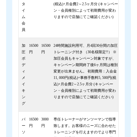
タ
(税込)+月会費2～2.5ヶ月分 (キャンペー
イ
ン・会員種別によって初期費用が変わ
ム
りますので店舗にてご確認ください)
会
員
加
16500
16500
24時間施設利用可、月4回30分間の加圧
圧
円
円
トレーニング付き （30名様限定!!） ※
ボ
加圧会員もキャンペーン対象ですが、
デ
キャンペーン期間終了後6ヶ月間は種別
ィ
変更が出来ません。 初期費用：入会金
メ
11, 000円(税込)+事務手数料5, 500円(税
イ
込)+月会費2～2.5ヶ月分 (キャンペー
キ
ン・会員種別によって初期費用が変わ
ン
りますので店舗にてご確認ください)
グ
パ
16500
3000
専任トレーナーがマンツーマンで指導
ー
円
円
致します。お客様のニーズに合わせた
ソ
トレーニングを行えますのでより専門