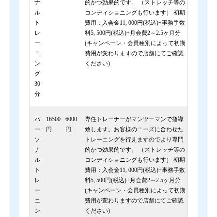
ナ
的かつ効果的です。 （ストレッチ等の
ル
コンディショニングも行います） 初期
ト
費用：入会金11, 000円(税込)+事務手数
レ
料5, 500円(税込)+月会費2～2.5ヶ月分
ー
(キャンペーン・会員種別によって初期
ニ
費用が変わりますので店舗にてご確認
ン
ください)
グ
30
分
パ
16500
6000
専任トレーナーがマンツーマンで指導
ー
円
円
致します。お客様のニーズに合わせた
ソ
トレーニングを行えますのでより専門
ナ
的かつ効果的です。 （ストレッチ等の
ル
コンディショニングも行います） 初期
ト
費用：入会金11, 000円(税込)+事務手数
レ
料5, 500円(税込)+月会費2～2.5ヶ月分
ー
(キャンペーン・会員種別によって初期
ニ
費用が変わりますので店舗にてご確認
ン
ください)