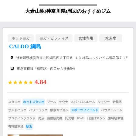
大倉山駅(神奈川県)周辺のおすすめジム
ホットヨガ
ヨガ・ピラティス
女性専用
水素水
CALDO 綱島
神奈川県横浜市港北区綱島西２丁目５−１３ 梅島ニックハイム綱島第７ 1Ｆ
東急東横線「綱島駅」西口から徒歩5分
4.84
★★★★★
スタジオ
ホットスタジオ
プール
サウナ
スパ・バスルーム
シャワー
岩盤浴
サンドバッグ
パワーラック
酸素カプセル
スポーツフィールド
パウダールーム
プロテインラウンジ
売店
自動販売機
託児場
Wi-Fi
日焼けマシン
無料駐車場
有料駐車場
駅近