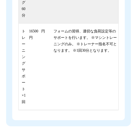
グ
60
分
ト
16500
円
フォームの習得、適切な負荷設定等の
レ
円
サポートを行います。 ※マシントレー
ー
ニングのみ。 ※トレーナー指名不可と
ニ
なります。 ※1回30分となります。
ン
グ
サ
ポ
ー
ト
×1
回