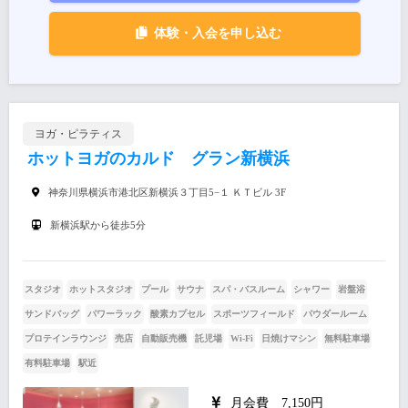
体験・入会を申し込む
ヨガ・ピラティス
ホットヨガのカルド グラン新横浜
神奈川県横浜市港北区新横浜３丁目5−１ ＫＴビル 3F
新横浜駅から徒歩5分
スタジオ
ホットスタジオ
プール
サウナ
スパ・バスルーム
シャワー
岩盤浴
サンドバッグ
パワーラック
酸素カプセル
スポーツフィールド
パウダールーム
プロテインラウンジ
売店
自動販売機
託児場
Wi-Fi
日焼けマシン
無料駐車場
有料駐車場
駅近
月会費 7,150円