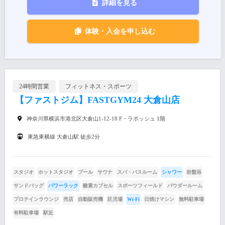
詳細を見る
体験・入会を申し込む
24時間営業
フィットネス・スポーツ
【ファストジム】FASTGYM24 大倉山店
神奈川県横浜市港北区大倉山1-12-18 F・ラポッシュ 1階
東急東横線 大倉山駅 徒歩2分
スタジオ
ホットスタジオ
プール
サウナ
スパ・バスルーム
シャワー
岩盤浴
サンドバッグ
パワーラック
酸素カプセル
スポーツフィールド
パウダールーム
プロテインラウンジ
売店
自動販売機
託児場
Wi-Fi
日焼けマシン
無料駐車場
有料駐車場
駅近