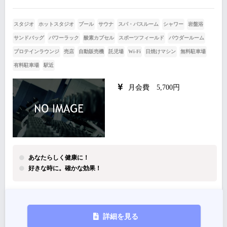
スタジオ
ホットスタジオ
プール
サウナ
スパ・バスルーム
シャワー
岩盤浴
サンドバッグ
パワーラック
酸素カプセル
スポーツフィールド
パウダールーム
プロテインラウンジ
売店
自動販売機
託児場
Wi-Fi
日焼けマシン
無料駐車場
有料駐車場
駅近
月会費 5,700円
あなたらしく健康に！
好きな時に。確かな効果！
詳細を見る