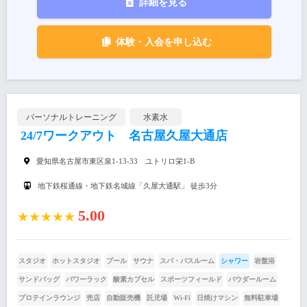
詳細を見る
体験・入会を申し込む
パーソナルトレーニング
水素水
24/7ワークアウト 名古屋久屋大通店
愛知県名古屋市東区泉1-13-33 ユトリロ栄1-B
地下鉄桜通線・地下鉄名城線「久屋大通駅」 徒歩3分
5.00
★★★★★
スタジオ
ホットスタジオ
プール
サウナ
スパ・バスルーム
シャワー
岩盤浴
サンドバッグ
パワーラック
酸素カプセル
スポーツフィールド
パウダールーム
プロテインラウンジ
売店
自動販売機
託児場
Wi-Fi
日焼けマシン
無料駐車場