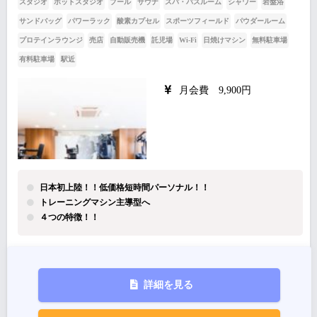
スタジオ
ホットスタジオ
プール
サウナ
スパ・バスルーム
シャワー
岩盤浴
サンドバッグ
パワーラック
酸素カプセル
スポーツフィールド
パウダールーム
プロテインラウンジ
売店
自動販売機
託児場
Wi-Fi
日焼けマシン
無料駐車場
有料駐車場
駅近
月会費 9,900円
日本初上陸！！低価格短時間パーソナル！！
トレーニングマシン主導型へ
４つの特徴！！
詳細を見る