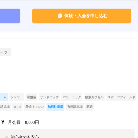
体験・入会を申し込む
ーツ
ルーム
シャワー
岩盤浴
サンドバッグ
パワーラック
酸素カプセル
スポーツフィールド
託児場
Wi-Fi
日焼けマシン
無料駐車場
有料駐車場
駅近
月会費 8,800円
初心者でも安心