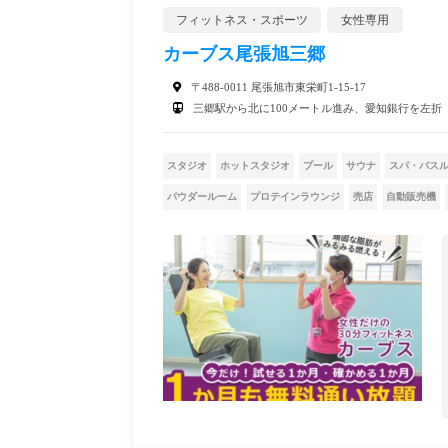
フィットネス・スポーツ
女性専用
カーブス尾張旭三郷
〒488-0011 尾張旭市東栄町1-15-17
三郷駅から北に100メートル進み、愛知銀行を左折
スタジオ
ホットスタジオ
プール
サウナ
スパ・バス
パウダールーム
プロテインラウンジ
売店
自動販売機