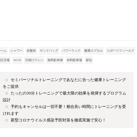
ルーム
シャワー
岩盤浴
サンドバッグ
パワーラック
酸素カプセル
スポーツフィールド
託児場
Wi-Fi
日焼けマシン
無料駐車場
有料駐車場
駅近
セミパーソナルトレーニングであなたに合った健康トレーニング
をご提供
たったの30分トレーニングで最大限の効果を発揮するプログラム
設計
予約もキャンセルは一切不要！都合良い時間にトレーニングを受
けれます
新型コロナウイルス感染予防対策を徹底実施で安心！