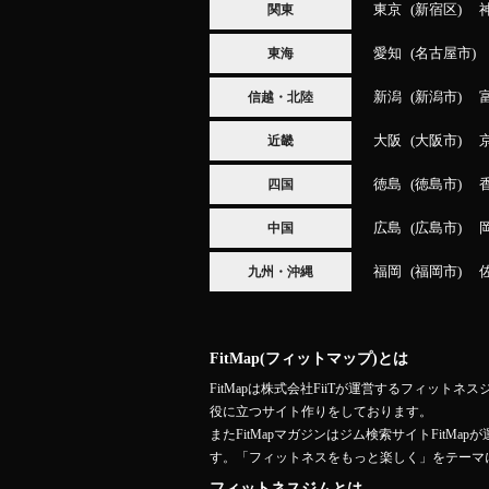
東京
新宿区
関東
愛知
名古屋市
東海
新潟
新潟市
信越・北陸
大阪
大阪市
近畿
徳島
徳島市
四国
広島
広島市
中国
福岡
福岡市
九州・沖縄
FitMap(フィットマップ)とは
FitMapは株式会社FiiTが運営するフィ
役に立つサイト作りをしております。
またFitMapマガジンはジム検索サイトFit
す。「フィットネスをもっと楽しく」をテーマ
フィットネスジムとは