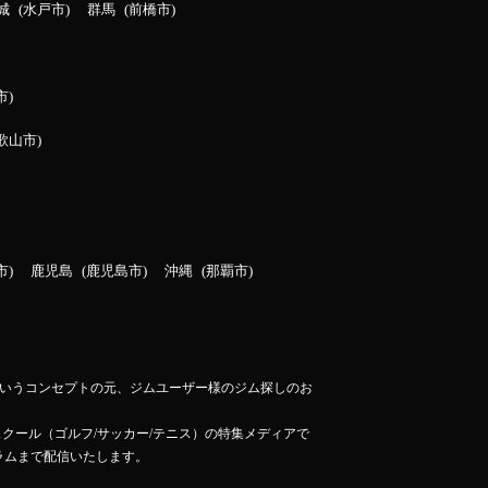
城
水戸市
群馬
前橋市
市
歌山市
市
鹿児島
鹿児島市
沖縄
那覇市
」というコンセプトの元、ジムユーザー様のジム探しのお
スクール（ゴルフ/サッカー/テニス）の特集メディアで
ラムまで配信いたします。