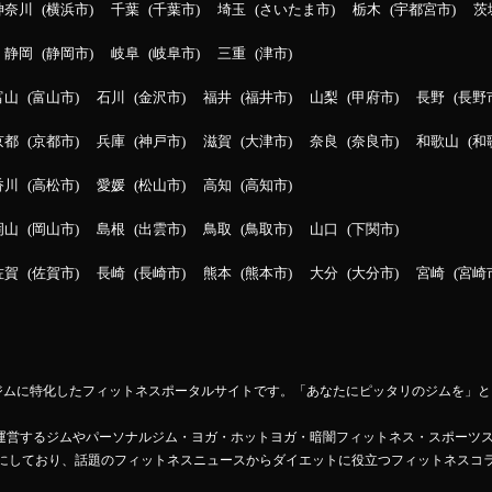
神奈川
横浜市
千葉
千葉市
埼玉
さいたま市
栃木
宇都宮市
茨
静岡
静岡市
岐阜
岐阜市
三重
津市
富山
富山市
石川
金沢市
福井
福井市
山梨
甲府市
長野
長野
京都
京都市
兵庫
神戸市
滋賀
大津市
奈良
奈良市
和歌山
和
香川
高松市
愛媛
松山市
高知
高知市
岡山
岡山市
島根
出雲市
鳥取
鳥取市
山口
下関市
佐賀
佐賀市
長崎
長崎市
熊本
熊本市
大分
大分市
宮崎
宮崎
ットネスジムに特化したフィットネスポータルサイトです。「あなたにピッタリのジムを
Mapが運営するジムやパーソナルジム・ヨガ・ホットヨガ・暗闇フィットネス・スポーツ
にしており、話題のフィットネスニュースからダイエットに役立つフィットネスコ