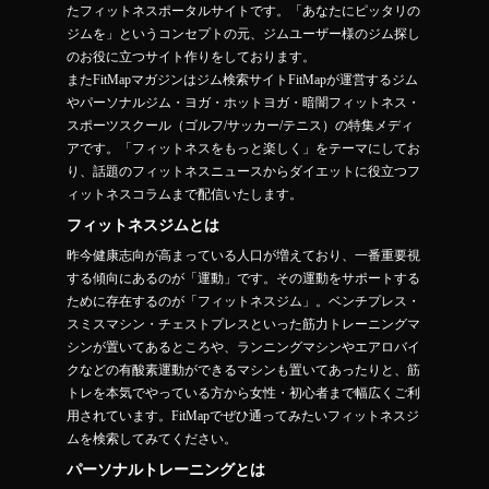
たフィットネスポータルサイトです。「あなたにピッタリの
ジムを」というコンセプトの元、ジムユーザー様のジム探し
のお役に立つサイト作りをしております。
またFitMapマガジンはジム検索サイトFitMapが運営するジム
やパーソナルジム・ヨガ・ホットヨガ・暗闇フィットネス・
スポーツスクール（ゴルフ/サッカー/テニス）の特集メディ
アです。「フィットネスをもっと楽しく」をテーマにしてお
り、話題のフィットネスニュースからダイエットに役立つフ
ィットネスコラムまで配信いたします。
フィットネスジムとは
昨今健康志向が高まっている人口が増えており、一番重要視
する傾向にあるのが「運動」です。その運動をサポートする
ために存在するのが「フィットネスジム」。ベンチプレス・
スミスマシン・チェストプレスといった筋力トレーニングマ
シンが置いてあるところや、ランニングマシンやエアロバイ
クなどの有酸素運動ができるマシンも置いてあったりと、筋
トレを本気でやっている方から女性・初心者まで幅広くご利
用されています。FitMapでぜひ通ってみたいフィットネスジ
ムを検索してみてください。
パーソナルトレーニングとは