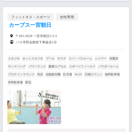
フィットネス・スポーツ
女性専用
カーブス一宮朝日
〒491-0028 一宮市朝日3-3-5
バス市民会館前下車徒歩1分
スタジオ
ホットスタジオ
プール
サウナ
スパ・バスルーム
シャワー
岩盤浴
サンドバッグ
パワーラック
酸素カプセル
スポーツフィールド
パウダールーム
プロテインラウンジ
売店
自動販売機
託児場
Wi-Fi
日焼けマシン
無料駐車場
有料駐車場
駅近