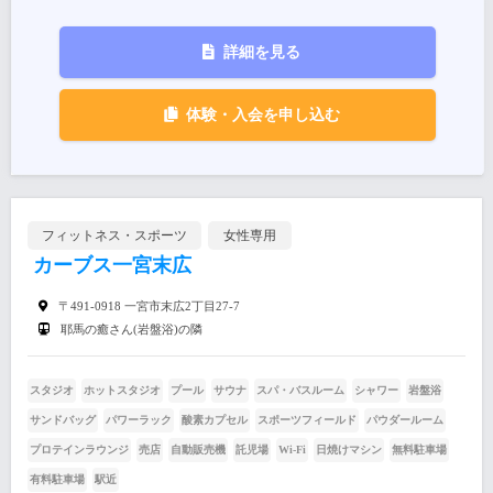
詳細を見る
体験・入会を申し込む
フィットネス・スポーツ
女性専用
カーブス一宮末広
〒491-0918 一宮市末広2丁目27-7
耶馬の癒さん(岩盤浴)の隣
スタジオ
ホットスタジオ
プール
サウナ
スパ・バスルーム
シャワー
岩盤浴
サンドバッグ
パワーラック
酸素カプセル
スポーツフィールド
パウダールーム
プロテインラウンジ
売店
自動販売機
託児場
Wi-Fi
日焼けマシン
無料駐車場
有料駐車場
駅近