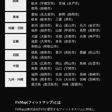
関東
栃木
宇都宮市
茨城
水戸市
群馬
前橋市
愛知
名古屋市
静岡
静岡市
東海
岐阜
岐阜市
三重
津市
新潟
新潟市
富山
富山市
石川
金沢市
信越・北陸
福井
福井市
山梨
甲府市
長野
長野市
大阪
大阪市
京都
京都市
兵庫
神戸市
滋賀
大津市
奈良
奈良市
近畿
和歌山
和歌山市
徳島
徳島市
香川
高松市
愛媛
松山市
四国
高知
高知市
広島
広島市
岡山
岡山市
島根
出雲市
中国
鳥取
鳥取市
山口
下関市
福岡
福岡市
佐賀
佐賀市
長崎
長崎市
熊本
熊本市
大分
大分市
宮崎
宮崎市
九州・沖縄
鹿児島
鹿児島市
沖縄
那覇市
FitMap(フィットマップ)とは
FitMapは株式会社FiiTが運営するフィットネスジムに特化し