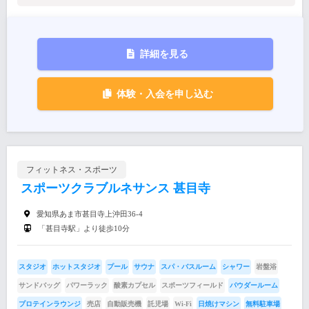
詳細を見る
体験・入会を申し込む
フィットネス・スポーツ
スポーツクラブルネサンス 甚目寺
愛知県あま市甚目寺上沖田36-4
「甚目寺駅」より徒歩10分
スタジオ
ホットスタジオ
プール
サウナ
スパ・バスルーム
シャワー
岩盤浴
サンドバッグ
パワーラック
酸素カプセル
スポーツフィールド
パウダールーム
プロテインラウンジ
売店
自動販売機
託児場
Wi-Fi
日焼けマシン
無料駐車場