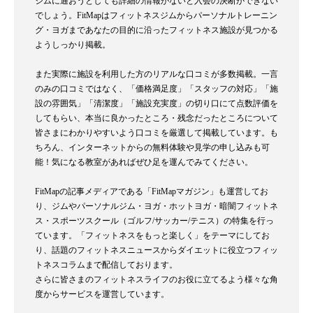
ジムに通おうとしても詳細の情報がないと入会の決断ができない
でしょう。FitMapはフィットネスジムからパーソナルトレーニン
グ・ヨガまであなたの目的に沿ったフィットネス施設が見つかる
ようしっかり掲載。
また実際に施設を利用した方のリアルな口コミが多数掲載。一言
のみの口コミではなく、「価格満足度」「スタッフの対応」「施
設の雰囲気」「清潔度」「施設充実度」の切り口にて点数評価を
してもらい、本当に良かったところ・残念だったところについて
皆さまにわかりやすいよう口コミを厳選して掲載しています。も
ちろん、インターネットからの無料体験や見学の申し込みも可
能！気になる教室があればぜひ足を運んでみてください。
FitMapの記事メディアである「FitMapマガジン」も運営してお
り、ジムやパーソナルジム・ヨガ・ホットヨガ・暗闇フィットネ
ス・スポーツスクール（ゴルフ/サッカー/テニス）の特集を行っ
ています。「フィットネスをもっと楽しく」をテーマにしてお
り、話題のフィットネスニュースからダイエットに役立つフィッ
トネスコラムまで配信しております。
さらに皆さまのフィットネスライフのお役に立てるよう様々な角
度からサービスを運営しています。