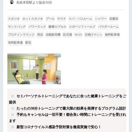
名鉄木田駅より徒歩10分
スタジオ
ホットスタジオ
プール
サウナ
スパ・バスルーム
シャワー
岩盤浴
サンドバッグ
パワーラック
酸素カプセル
スポーツフィールド
パウダールーム
プロテインラウンジ
売店
自動販売機
託児場
Wi-Fi
日焼けマシン
無料駐車場
有料駐車場
駅近
セミパーソナルトレーニングであなたに合った健康トレーニングをご
提供
たったの30分トレーニングで最大限の効果を発揮するプログラム設計
予約もキャンセルは一切不要！都合良い時間にトレーニングを受けれ
ます
新型コロナウイルス感染予防対策を徹底実施で安心！