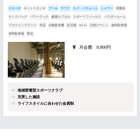
スタジオ
ホットスタジオ
プール
サウナ
スパ・バスルーム
シャワー
岩盤浴
サンドバッグ
パワーラック
酸素カプセル
スポーツフィールド
パウダールーム
プロテインラウンジ
売店
自動販売機
託児場
Wi-Fi
日焼けマシン
無料駐車場
有料駐車場
駅近
月会費 8,800円
地域密着型スポーツクラブ
充実した施設
ライフスタイルに合わせた会員制