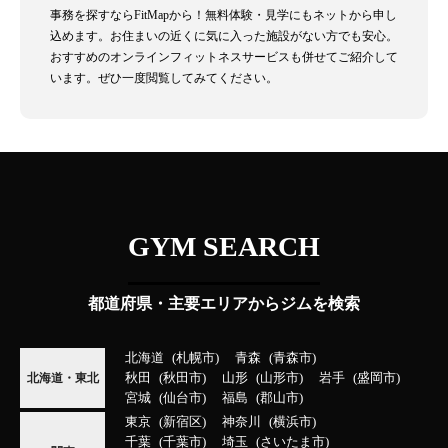
事務を探すならFitMapから！無料体験・見学にもネットから申し
込めます。お住まいの近くに気に入った施設がない方でも安心。
おすすめのオンラインフィットネスサービスも併せてご紹介して
います。ぜひ一度閲覧してみてください。
GYM SEARCH
都道府県・主要エリアからジムを検索
北海道
札幌市
青森
青森市
秋田
秋田市
山形
山形市
岩手
盛岡市
北海道・東北
宮城
仙台市
福島
郡山市
東京
新宿区
神奈川
横浜市
千葉
千葉市
埼玉
さいたま市