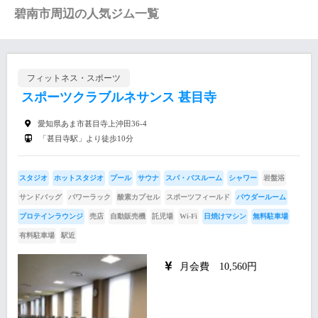
碧南市周辺の人気ジム一覧
フィットネス・スポーツ
スポーツクラブルネサンス 甚目寺
愛知県あま市甚目寺上沖田36-4
「甚目寺駅」より徒歩10分
スタジオ
ホットスタジオ
プール
サウナ
スパ・バスルーム
シャワー
岩盤浴
サンドバッグ
パワーラック
酸素カプセル
スポーツフィールド
パウダールーム
プロテインラウンジ
売店
自動販売機
託児場
Wi-Fi
日焼けマシン
無料駐車場
有料駐車場
駅近
月会費 10,560円