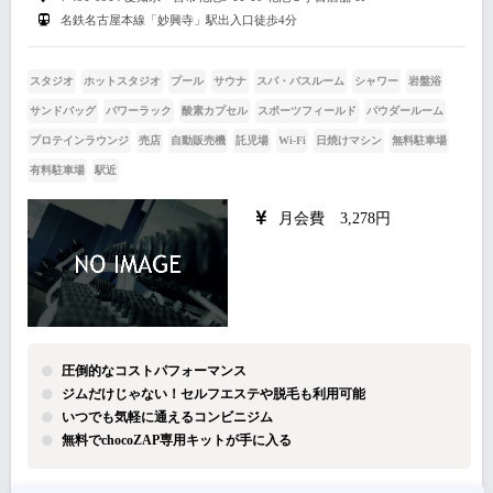
名鉄名古屋本線「妙興寺」駅出入口徒歩4分
スタジオ
ホットスタジオ
プール
サウナ
スパ・バスルーム
シャワー
岩盤浴
サンドバッグ
パワーラック
酸素カプセル
スポーツフィールド
パウダールーム
プロテインラウンジ
売店
自動販売機
託児場
Wi-Fi
日焼けマシン
無料駐車場
有料駐車場
駅近
月会費 3,278円
圧倒的なコストパフォーマンス
ジムだけじゃない！セルフエステや脱毛も利用可能
いつでも気軽に通えるコンビニジム
無料でchocoZAP専用キットが手に入る