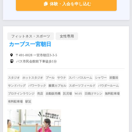
体験・入会を申し込む
フィットネス・スポーツ
女性専用
カーブス一宮朝日
〒491-0028 一宮市朝日3-3-5
バス市民会館前下車徒歩1分
スタジオ
ホットスタジオ
プール
サウナ
スパ・バスルーム
シャワー
岩盤浴
サンドバッグ
パワーラック
酸素カプセル
スポーツフィールド
パウダールーム
プロテインラウンジ
売店
自動販売機
託児場
Wi-Fi
日焼けマシン
無料駐車場
有料駐車場
駅近