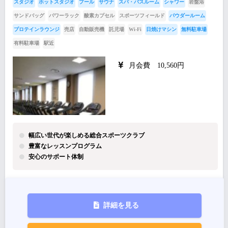
スタジオ
ホットスタジオ
プール
サウナ
スパ・バスルーム
シャワー
岩盤浴
サンドバッグ
パワーラック
酸素カプセル
スポーツフィールド
パウダールーム
プロテインラウンジ
売店
自動販売機
託児場
Wi-Fi
日焼けマシン
無料駐車場
有料駐車場
駅近
月会費 10,560円
幅広い世代が楽しめる総合スポーツクラブ
豊富なレッスンプログラム
安心のサポート体制
詳細を見る