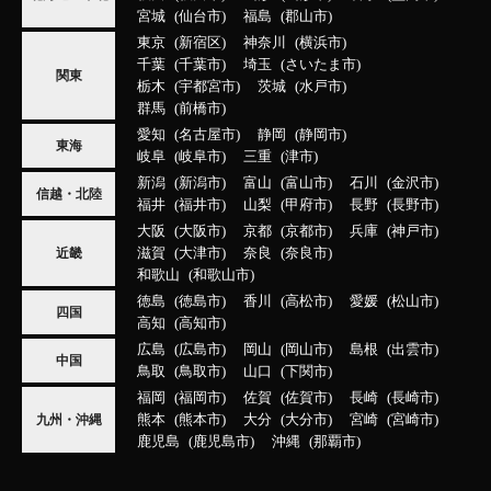
宮城
仙台市
福島
郡山市
東京
新宿区
神奈川
横浜市
千葉
千葉市
埼玉
さいたま市
関東
栃木
宇都宮市
茨城
水戸市
群馬
前橋市
愛知
名古屋市
静岡
静岡市
東海
岐阜
岐阜市
三重
津市
新潟
新潟市
富山
富山市
石川
金沢市
信越・北陸
福井
福井市
山梨
甲府市
長野
長野市
大阪
大阪市
京都
京都市
兵庫
神戸市
滋賀
大津市
奈良
奈良市
近畿
和歌山
和歌山市
徳島
徳島市
香川
高松市
愛媛
松山市
四国
高知
高知市
広島
広島市
岡山
岡山市
島根
出雲市
中国
鳥取
鳥取市
山口
下関市
福岡
福岡市
佐賀
佐賀市
長崎
長崎市
熊本
熊本市
大分
大分市
宮崎
宮崎市
九州・沖縄
鹿児島
鹿児島市
沖縄
那覇市