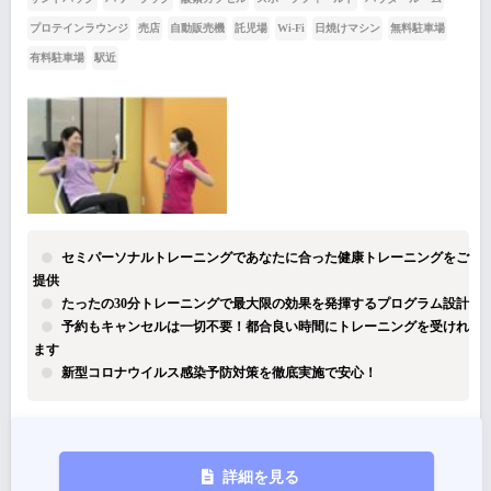
プロテインラウンジ
売店
自動販売機
託児場
Wi-Fi
日焼けマシン
無料駐車場
有料駐車場
駅近
セミパーソナルトレーニングであなたに合った健康トレーニングをご
提供
たったの30分トレーニングで最大限の効果を発揮するプログラム設計
予約もキャンセルは一切不要！都合良い時間にトレーニングを受けれ
ます
新型コロナウイルス感染予防対策を徹底実施で安心！
詳細を見る