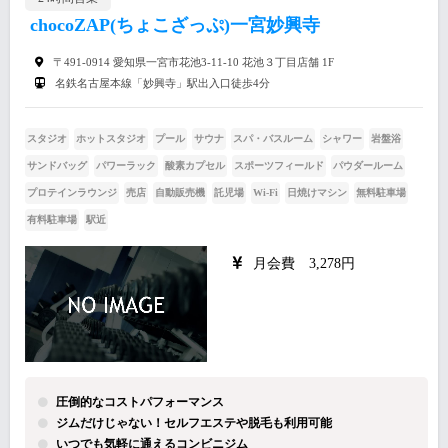
chocoZAP(ちょこざっぷ)一宮妙興寺
〒491-0914 愛知県一宮市花池3-11-10 花池３丁目店舗 1F
名鉄名古屋本線「妙興寺」駅出入口徒歩4分
スタジオ
ホットスタジオ
プール
サウナ
スパ・バスルーム
シャワー
岩盤浴
サンドバッグ
パワーラック
酸素カプセル
スポーツフィールド
パウダールーム
プロテインラウンジ
売店
自動販売機
託児場
Wi-Fi
日焼けマシン
無料駐車場
有料駐車場
駅近
月会費 3,278円
圧倒的なコストパフォーマンス
ジムだけじゃない！セルフエステや脱毛も利用可能
いつでも気軽に通えるコンビニジム