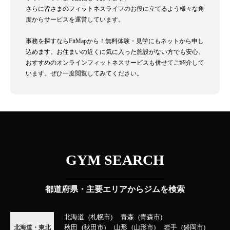
さらに皆さまのフィットネスライフのお役に立てるよう様々な角
度からサービスを運営しています。
事務を探すならFitMapから！無料体験・見学にもネットから申し
込めます。お住まいの近くに気に入った施設がない方でも安心。
おすすめのオンラインフィットネスサービスも併せてご紹介して
います。ぜひ一度閲覧してみてください。
GYM SEARCH
都道府県・主要エリアからジムを検索
北海道
札幌市
青森
青森市
秋田
秋田市
山形
山形市
岩手
盛岡市
北海道・東北