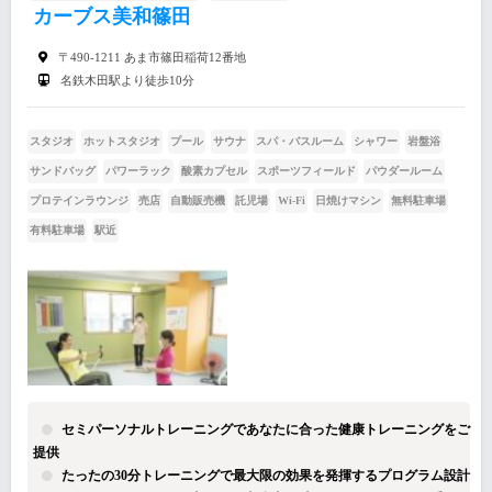
カーブス美和篠田
〒490-1211 あま市篠田稲荷12番地
名鉄木田駅より徒歩10分
スタジオ
ホットスタジオ
プール
サウナ
スパ・バスルーム
シャワー
岩盤浴
サンドバッグ
パワーラック
酸素カプセル
スポーツフィールド
パウダールーム
プロテインラウンジ
売店
自動販売機
託児場
Wi-Fi
日焼けマシン
無料駐車場
有料駐車場
駅近
セミパーソナルトレーニングであなたに合った健康トレーニングをご
提供
たったの30分トレーニングで最大限の効果を発揮するプログラム設計