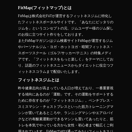
FitMap(フィットマップ)とは
FitMapは株式会社FiiTが運営するフィットネスジムに特化し
たフィットネスポータルサイトです。「あなたにピッタリの
ジムを」というコンセプトの元、ジムユーザー様のジム探し
のお役に立つサイト作りをしております。
またFitMapマガジンはジム検索サイトFitMapが運営するジム
やパーソナルジム・ヨガ・ホットヨガ・暗闇フィットネス・
スポーツスクール（ゴルフ/サッカー/テニス）の特集メディ
アです。「フィットネスをもっと楽しく」をテーマにしてお
り、話題のフィットネスニュースからダイエットに役立つフ
ィットネスコラムまで配信いたします。
フィットネスジムとは
昨今健康志向が高まっている人口が増えており、一番重要視
する傾向にあるのが「運動」です。その運動をサポートする
ために存在するのが「フィットネスジム」。ベンチプレス・
スミスマシン・チェストプレスといった筋力トレーニングマ
シンが置いてあるところや、ランニングマシンやエアロバイ
クなどの有酸素運動ができるマシンも置いてあったりと、筋
トレを本気でやっている方から女性・初心者まで幅広くご利
用されています。FitMapでぜひ通ってみたいフィットネスジ