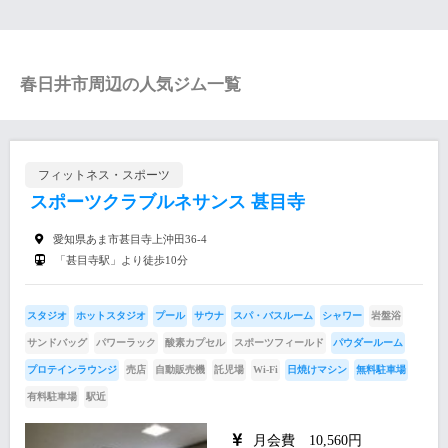
春日井市周辺の人気ジム一覧
フィットネス・スポーツ
スポーツクラブルネサンス 甚目寺
愛知県あま市甚目寺上沖田36-4
「甚目寺駅」より徒歩10分
スタジオ
ホットスタジオ
プール
サウナ
スパ・バスルーム
シャワー
岩盤浴
サンドバッグ
パワーラック
酸素カプセル
スポーツフィールド
パウダールーム
プロテインラウンジ
売店
自動販売機
託児場
Wi-Fi
日焼けマシン
無料駐車場
有料駐車場
駅近
月会費 10,560円