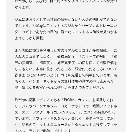
FitMapなら、あなたに合ったピッタリのフィットネスジムが見つ
かります。
ジムに通おうとしても詳細の情報がないと入会の決断ができない
でしょう。FitMapはフィットネスジムからパーソナルトレーニン
グ・ヨガまであなたの目的に沿ったフィットネス施設が見つかる
ようしっかり掲載。
また実際に施設を利用した方のリアルな口コミが多数掲載。一言
のみの口コミではなく、「価格満足度」「スタッフの対応」「施
設の雰囲気」「清潔度」「施設充実度」の切り口にて点数評価を
してもらい、本当に良かったところ・残念だったところについて
皆さまにわかりやすいよう口コミを厳選して掲載しています。も
ちろん、インターネットからの無料体験や見学の申し込みも可
能！気になる教室があればぜひ足を運んでみてください。
FitMapの記事メディアである「FitMapマガジン」も運営してお
り、ジムやパーソナルジム・ヨガ・ホットヨガ・暗闇フィットネ
ス・スポーツスクール（ゴルフ/サッカー/テニス）の特集を行っ
ています。「フィットネスをもっと楽しく」をテーマにしてお
り、話題のフィットネスニュースからダイエットに役立つフィッ
トネスコラムまで配信しております。