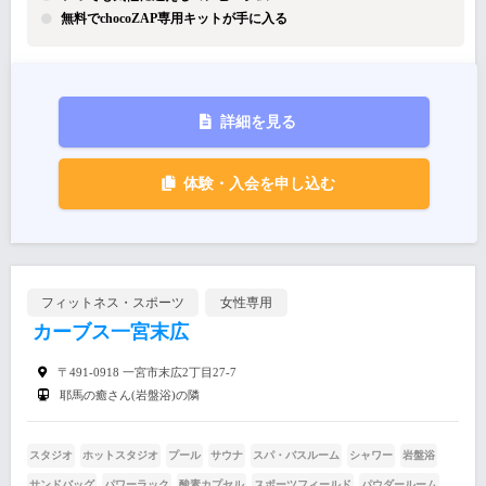
無料でchocoZAP専用キットが手に入る
詳細を見る
体験・入会を申し込む
フィットネス・スポーツ
女性専用
カーブス一宮末広
〒491-0918 一宮市末広2丁目27-7
耶馬の癒さん(岩盤浴)の隣
スタジオ
ホットスタジオ
プール
サウナ
スパ・バスルーム
シャワー
岩盤浴
サンドバッグ
パワーラック
酸素カプセル
スポーツフィールド
パウダールーム