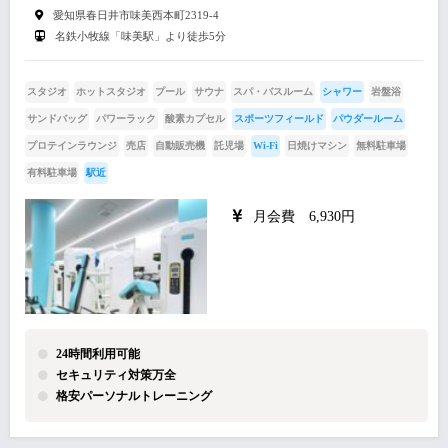
愛知県春日井市味美西本町2319-4
名鉄小牧線「味美駅」より徒歩5分
スタジオ
ホットスタジオ
プール
サウナ
スパ・バスルーム
シャワー
岩盤浴
サンドバッグ
パワーラック
酸素カプセル
スポーツフィールド
パウダールーム
プロテインラウンジ
売店
自動販売機
託児場
Wi-Fi
日焼けマシン
無料駐車場
有料駐車場
駅近
月会費 6,930円
24時間利用可能
セキュリティ対策万全
格安パーソナルトレーニング