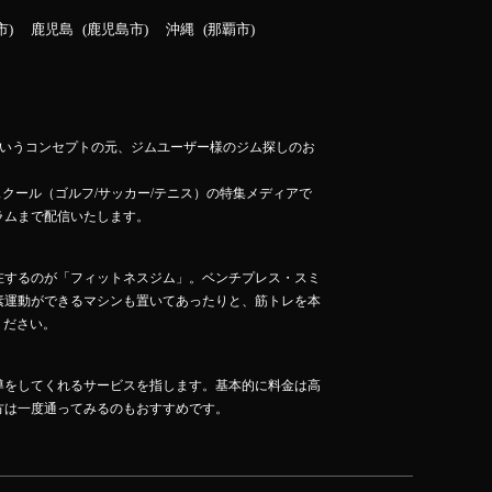
市
鹿児島
鹿児島市
沖縄
那覇市
」というコンセプトの元、ジムユーザー様のジム探しのお
スクール（ゴルフ/サッカー/テニス）の特集メディアで
ラムまで配信いたします。
在するのが「フィットネスジム」。ベンチプレス・スミ
素運動ができるマシンも置いてあったりと、筋トレを本
ください。
導をしてくれるサービスを指します。基本的に料金は高
方は一度通ってみるのもおすすめです。