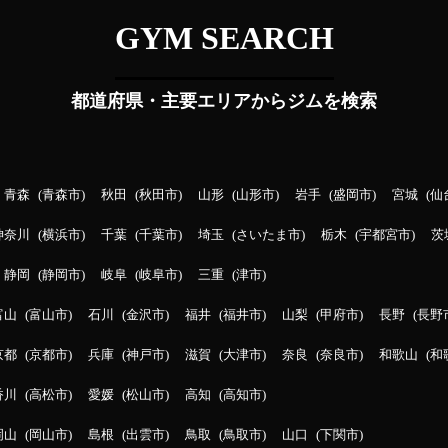
GYM SEARCH
都道府県・主要エリアからジムを検索
青森
青森市
秋田
秋田市
山形
山形市
岩手
盛岡市
宮城
仙
神奈川
横浜市
千葉
千葉市
埼玉
さいたま市
栃木
宇都宮市
茨
静岡
静岡市
岐阜
岐阜市
三重
津市
富山
富山市
石川
金沢市
福井
福井市
山梨
甲府市
長野
長野
京都
京都市
兵庫
神戸市
滋賀
大津市
奈良
奈良市
和歌山
和
香川
高松市
愛媛
松山市
高知
高知市
岡山
岡山市
島根
出雲市
鳥取
鳥取市
山口
下関市