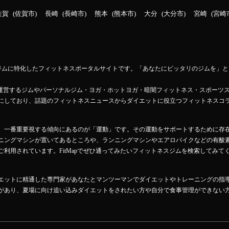
佐賀
佐賀市
長崎
長崎市
熊本
熊本市
大分
大分市
宮崎
宮崎
ットネスジムに特化したフィットネスポータルサイトです。「あなたにピッタリのジムを
Mapが運営するジムやパーソナルジム・ヨガ・ホットヨガ・暗闇フィットネス・スポーツ
にしており、話題のフィットネスニュースからダイエットに役立つフィットネスコ
、一番重要視する傾向にあるのが「運動」です。その運動をサポートするために存
ニングマシンが置いてあるところや、ランニングマシンやエアロバイクなどの有酸
利用されています。FitMapでぜひ通ってみたいフィットネスジムを検索してみて
エットに精通した専門家があなたとマンツーマンでダイエットやトレーニングの指
があり、夏場に向け追い込みダイエットをされたい方や自分で食事管理ができない