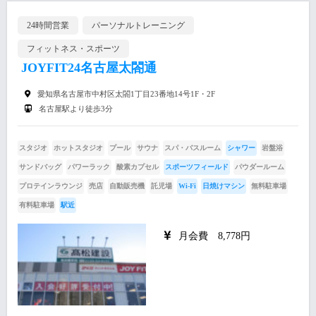
24時間営業
パーソナルトレーニング
フィットネス・スポーツ
JOYFIT24名古屋太閤通
愛知県名古屋市中村区太閤1丁目23番地14号1F・2F
名古屋駅より徒歩3分
スタジオ
ホットスタジオ
プール
サウナ
スパ・バスルーム
シャワー
岩盤浴
サンドバッグ
パワーラック
酸素カプセル
スポーツフィールド
パウダールーム
プロテインラウンジ
売店
自動販売機
託児場
Wi-Fi
日焼けマシン
無料駐車場
有料駐車場
駅近
月会費 8,778円