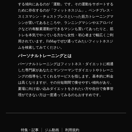
する傾向にあるのが「運動」です。その運動をサポートする
ために存在するのが「フィットネスジム」。ベンチプレス・
スミスマシン・チェストプレスといった筋力トレーニングマ
シンが置いてあるところや、ランニングマシンやエアロバイ
クなどの有酸素運動ができるマシンも置いてあったりと、筋
トレを本気でやっている方から女性・初心者まで幅広くご利
用されています。FitMapでぜひ通ってみたいフィットネスジ
ムを検索してみてください。
パーソナルトレーニングとは
パーソナルトレーニングはフィットネス・ダイエットに精通
した専門家があなたとマンツーマンでダイエットやトレーニ
ングの指導をしてくれるサービスを指します。基本的に料金
は高くなりますが、その分短期間で痩せやすい傾向があり、
夏場に向け追い込みダイエットをされたい方や自分で食事管
理ができない方は一度通ってみるのもおすすめです。
特集・記事
ジム動画
利用規約