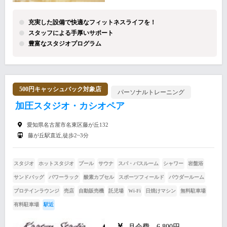
充実した設備で快適なフィットネスライフを！
スタッフによる手厚いサポート
豊富なスタジオプログラム
500円キャッシュバック対象店
パーソナルトレーニング
加圧スタジオ・カシオペア
愛知県名古屋市名東区藤が丘132
藤が丘駅直近,徒歩2~3分
スタジオ
ホットスタジオ
プール
サウナ
スパ・バスルーム
シャワー
岩盤浴
サンドバッグ
パワーラック
酸素カプセル
スポーツフィールド
パウダールーム
プロテインラウンジ
売店
自動販売機
託児場
Wi-Fi
日焼けマシン
無料駐車場
有料駐車場
駅近
月会費 6,800円