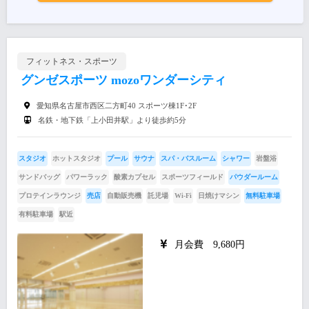
フィットネス・スポーツ
グンゼスポーツ mozoワンダーシティ
愛知県名古屋市西区二方町40 スポーツ棟1F･2F
名鉄・地下鉄「上小田井駅」より徒歩約5分
スタジオ
ホットスタジオ
プール
サウナ
スパ・バスルーム
シャワー
岩盤浴
サンドバッグ
パワーラック
酸素カプセル
スポーツフィールド
パウダールーム
プロテインラウンジ
売店
自動販売機
託児場
Wi-Fi
日焼けマシン
無料駐車場
有料駐車場
駅近
月会費 9,680円