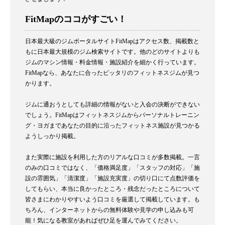
FitMapのココがすごい！
日本最大級のジムポータルサイトFitMapはアクセス数、掲載数と
もに日本最大規模のジム検索サイトです。他のどのサイトよりも
ジムのマシン情報・料金情報・施設紹介を細かく行っています。
FitMapなら、あなたに合ったピッタリのフィットネスジムが見つ
かります。
ジムに通おうとしても詳細の情報がないと入会の決断ができない
でしょう。FitMapはフィットネスジムからパーソナルトレーニン
グ・ヨガまであなたの目的に沿ったフィットネス施設が見つかる
ようしっかり掲載。
また実際に施設を利用した方のリアルな口コミが多数掲載。一言
のみの口コミではなく、「価格満足度」「スタッフの対応」「施
設の雰囲気」「清潔度」「施設充実度」の切り口にて点数評価を
してもらい、本当に良かったところ・残念だったところについて
皆さまにわかりやすいよう口コミを厳選して掲載しています。も
ちろん、インターネットからの無料体験や見学の申し込みも可
能！気になる教室があればぜひ足を運んでみてください。