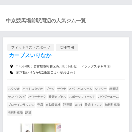
中京競馬場前駅周辺の人気ジム一覧
フィットネス・スポーツ
女性専用
カーブスいりなか
〒466-0826 名古屋市昭和区滝川町31番地8 ドラッグスギヤマ 2F
地下鉄いりなか駅2番出口より徒歩２分！
スタジオ
ホットスタジオ
プール
サウナ
スパ・バスルーム
シャワー
岩盤浴
サンドバッグ
パワーラック
酸素カプセル
スポーツフィールド
パウダールーム
プロテインラウンジ
売店
自動販売機
託児場
Wi-Fi
日焼けマシン
無料駐車場
有料駐車場
駅近