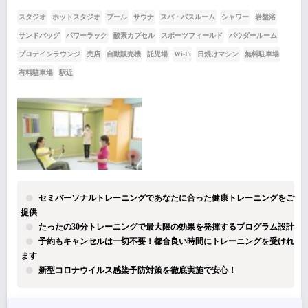
スタジオ
ホットスタジオ
プール
サウナ
スパ・バスルーム
シャワー
岩盤浴
サンドバッグ
パワーラック
酸素カプセル
スポーツフィールド
パウダールーム
プロテインラウンジ
売店
自動販売機
託児場
Wi-Fi
日焼けマシン
無料駐車場
有料駐車場
駅近
セミパーソナルトレーニングであなたに合った健康トレーニングをご
提供
たったの30分トレーニングで最大限の効果を発揮するプログラム設計
予約もキャンセルは一切不要！都合良い時間にトレーニングを受けれ
ます
新型コロナウイルス感染予防対策を徹底実施で安心！