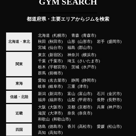
GYM SEARCH
都道府県・主要エリアからジムを検索
北海道
札幌市
青森
青森市
秋田
秋田市
山形
山形市
岩手
盛岡市
北海道・東北
宮城
仙台市
福島
郡山市
東京
新宿区
神奈川
横浜市
千葉
千葉市
埼玉
さいたま市
関東
栃木
宇都宮市
茨城
水戸市
群馬
前橋市
愛知
名古屋市
静岡
静岡市
東海
岐阜
岐阜市
三重
津市
新潟
新潟市
富山
富山市
石川
金沢市
信越・北陸
福井
福井市
山梨
甲府市
長野
長野市
大阪
大阪市
京都
京都市
兵庫
神戸市
滋賀
大津市
奈良
奈良市
近畿
和歌山
和歌山市
徳島
徳島市
香川
高松市
愛媛
松山市
四国
高知
高知市