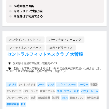
24時間利用可能
セキュリティ対策万全
店を選ばず利用できる
オンラインフィットネス
パーソナルトレーニング
フィットネス・スポーツ
ヨガ・ピラティス
セントラルフィットネスクラブ 大曽根
愛知県名古屋市東区東大曽根町46-24
名鉄・地下鉄大曽根駅より徒歩１分 ※名鉄瀬戸線高架沿いに栄方面に歩い
て50ｍ ＪＲ大曽根駅南口を出て右方向、徒歩１分
スタジオ
ホットスタジオ
プール
サウナ
スパ・バスルーム
シャワー
岩盤浴
サンドバッグ
パワーラック
酸素カプセル
スポーツフィールド
パウダールーム
プロテインラウンジ
売店
自動販売機
託児場
Wi-Fi
日焼けマシン
無料駐車場
有料駐車場
駅近