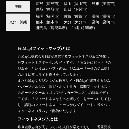
広島
広島市
岡山
岡山市
島根
出雲市
中国
鳥取
鳥取市
山口
下関市
福岡
福岡市
佐賀
佐賀市
長崎
長崎市
熊本
熊本市
大分
大分市
宮崎
宮崎市
九州・沖縄
鹿児島
鹿児島市
沖縄
那覇市
FitMap(フィットマップ)とは
FitMapは株式会社FiiTが運営するフィットネスジムに特化し
たフィットネスポータルサイトです。「あなたにピッタリの
ジムを」というコンセプトの元、ジムユーザー様のジム探し
のお役に立つサイト作りをしております。
またFitMapマガジンはジム検索サイトFitMapが運営するジム
やパーソナルジム・ヨガ・ホットヨガ・暗闇フィットネス・
スポーツスクール（ゴルフ/サッカー/テニス）の特集メディ
アです。「フィットネスをもっと楽しく」をテーマにしてお
り、話題のフィットネスニュースからダイエットに役立つフ
ィットネスコラムまで配信いたします。
フィットネスジムとは
昨今健康志向が高まっている人口が増えており、一番重要視