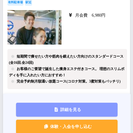
有料駐車場
駅近
月会費 6,980円
短期間で痩せたい方や筋肉を鍛えたい方向けのスタンダードコース
(全16回.全24回)
お客様のご要望で誕生した痩身エステ付きコース。 理想のスリムボ
ディを手に入れたい方におすすめ！
完全予約制月額通い放題コース(コロナ対策。3蜜対策もバッチリ)
詳細を見る
体験・入会を申し込む