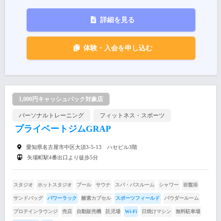
詳細を見る
体験・入会を申し込む
1,000円キャッシュバック対象店
パーソナルトレーニング
フィットネス・スポーツ
プライベートジムGRAP
愛知県名古屋市中区大須3-5-13 ハセビル3階
矢場町駅4番出口より徒歩5分
スタジオ
ホットスタジオ
プール
サウナ
スパ・バスルーム
シャワー
岩盤浴
サンドバッグ
パワーラック
酸素カプセル
スポーツフィールド
パウダールーム
プロテインラウンジ
売店
自動販売機
託児場
Wi-Fi
日焼けマシン
無料駐車場