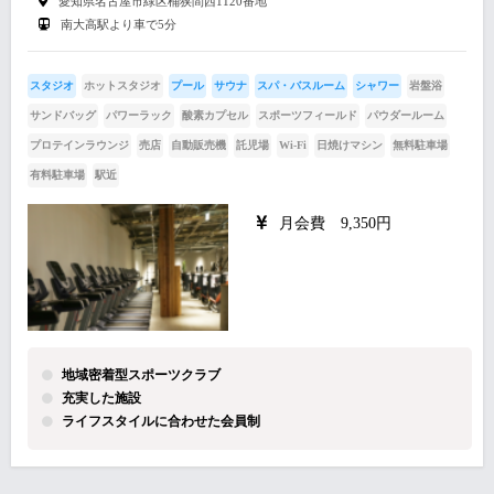
愛知県名古屋市緑区桶狭間西1120番地
南大高駅より車で5分
スタジオ
ホットスタジオ
プール
サウナ
スパ・バスルーム
シャワー
岩盤浴
サンドバッグ
パワーラック
酸素カプセル
スポーツフィールド
パウダールーム
プロテインラウンジ
売店
自動販売機
託児場
Wi-Fi
日焼けマシン
無料駐車場
有料駐車場
駅近
月会費 9,350円
地域密着型スポーツクラブ
充実した施設
ライフスタイルに合わせた会員制