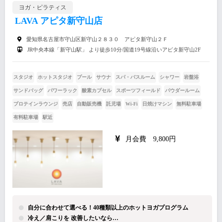
ヨガ・ピラティス
LAVA アピタ新守山店
愛知県名古屋市守山区新守山２８３０ アピタ新守山２Ｆ
JR中央本線「新守山駅」 より徒歩10分/国道19号線沿いアピタ新守山2F
スタジオ
ホットスタジオ
プール
サウナ
スパ・バスルーム
シャワー
岩盤浴
サンドバッグ
パワーラック
酸素カプセル
スポーツフィールド
パウダールーム
プロテインラウンジ
売店
自動販売機
託児場
Wi-Fi
日焼けマシン
無料駐車場
有料駐車場
駅近
月会費 9,800円
自分に合わせて選べる！40種類以上のホットヨガプログラム
冷え／肩こりを 改善したいなら…