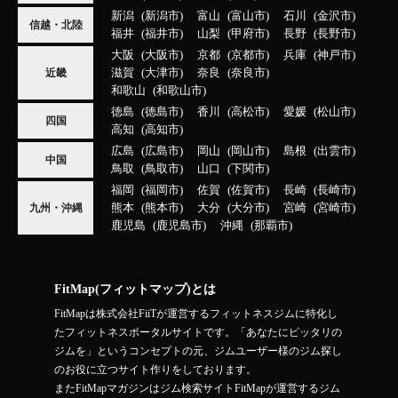
新潟
新潟市
富山
富山市
石川
金沢市
信越・北陸
福井
福井市
山梨
甲府市
長野
長野市
大阪
大阪市
京都
京都市
兵庫
神戸市
滋賀
大津市
奈良
奈良市
近畿
和歌山
和歌山市
徳島
徳島市
香川
高松市
愛媛
松山市
四国
高知
高知市
広島
広島市
岡山
岡山市
島根
出雲市
中国
鳥取
鳥取市
山口
下関市
福岡
福岡市
佐賀
佐賀市
長崎
長崎市
熊本
熊本市
大分
大分市
宮崎
宮崎市
九州・沖縄
鹿児島
鹿児島市
沖縄
那覇市
FitMap(フィットマップ)とは
FitMapは株式会社FiiTが運営するフィットネスジムに特化し
たフィットネスポータルサイトです。「あなたにピッタリの
ジムを」というコンセプトの元、ジムユーザー様のジム探し
のお役に立つサイト作りをしております。
またFitMapマガジンはジム検索サイトFitMapが運営するジム