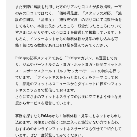
また実際に施設を利用した方のリアルな口コミが多数掲載。一言
のみの口コミではなく、「価格満足度」「スタッフの対応」「施
設の雰囲気」「清潔度」「施設充実度」の切り口にて点数評価を
してもらい、本当に良かったところ・残念だったところについて
皆さまにわかりやすいよう口コミを厳選して掲載しています。も
ちろん、インターネットからの無料体験や見学の申し込みも可
能！気になる教室があればぜひ足を運んでみてください。
FitMapの記事メディアである「FitMapマガジン」も運営してお
り、ジムやパーソナルジム・ヨガ・ホットヨガ・暗闇フィットネ
ス・スポーツスクール（ゴルフ/サッカー/テニス）の特集を行っ
ています。「フィットネスをもっと楽しく」をテーマにしてお
り、話題のフィットネスニュースからダイエットに役立つフィッ
トネスコラムまで配信しております。
さらに皆さまのフィットネスライフのお役に立てるよう様々な角
度からサービスを運営しています。
事務を探すならFitMapから！無料体験・見学にもネットから申し
込めます。お住まいの近くに気に入った施設がない方でも安心。
おすすめのオンラインフィットネスサービスも併せてご紹介して
います。ぜひ一度閲覧してみてください。