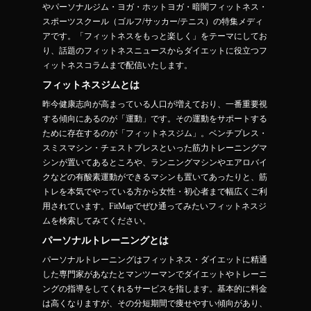
やパーソナルジム・ヨガ・ホットヨガ・暗闇フィットネス・
スポーツスクール（ゴルフ/サッカー/テニス）の特集メディ
アです。「フィットネスをもっと楽しく」をテーマにしてお
り、話題のフィットネスニュースからダイエットに役立つフ
ィットネスコラムまで配信いたします。
フィットネスジムとは
昨今健康志向が高まっている人口が増えており、一番重要視
する傾向にあるのが「運動」です。その運動をサポートする
ために存在するのが「フィットネスジム」。ベンチプレス・
スミスマシン・チェストプレスといった筋力トレーニングマ
シンが置いてあるところや、ランニングマシンやエアロバイ
クなどの有酸素運動ができるマシンも置いてあったりと、筋
トレを本気でやっている方から女性・初心者まで幅広くご利
用されています。FitMapでぜひ通ってみたいフィットネスジ
ムを検索してみてください。
パーソナルトレーニングとは
パーソナルトレーニングはフィットネス・ダイエットに精通
した専門家があなたとマンツーマンでダイエットやトレーニ
ングの指導をしてくれるサービスを指します。基本的に料金
は高くなりますが、その分短期間で痩せやすい傾向があり、