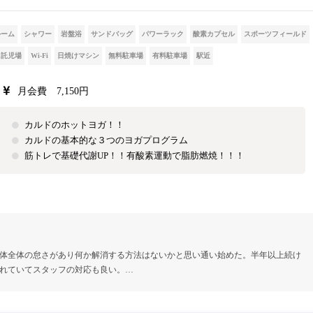
ルーム
シャワー
岩盤浴
サンドバッグ
パワーラック
酸素カプセル
スポーツフィールド
託児場
Wi-Fi
日焼けマシン
無料駐車場
有料駐車場
駅近
月会費 7,150円
カルドのホットヨガ！！
カルドの基本的な３つのヨガプログラム
筋トレで基礎代謝UP！！有酸素運動で脂肪燃焼！！！
体全体の怠さがあり何か解消する方法はないかと思い通い始めた。半年以上続け
れていてスタッフの対応も良い。…