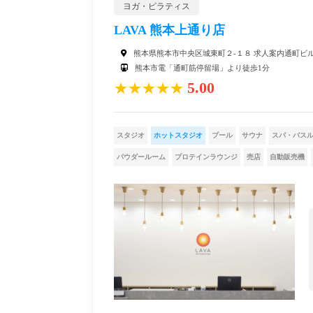
ヨガ・ピラティス
LAVA 熊本上通り店
熊本県熊本市中央区城東町２-１８ 求人案内通町ビ
熊本市電「通町筋停留場」より徒歩1分
5.00
★★★★★
スタジオ
ホットスタジオ
プール
サウナ
スパ・バス
パウダールーム
プロテインラウンジ
売店
自動販売機