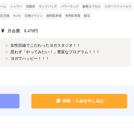
ルーム
シャワー
岩盤浴
サンドバッグ
パワーラック
酸素カプセル
スポーツフィールド
託児場
Wi-Fi
日焼けマシン
無料駐車場
有料駐車場
駅近
月会費 8,470円
女性目線でこだわったヨガスタジオ！！
思わず「やってみたい！」豊富なプログラム！！！
ヨガでハッピー！！！
体験・入会を申し込む