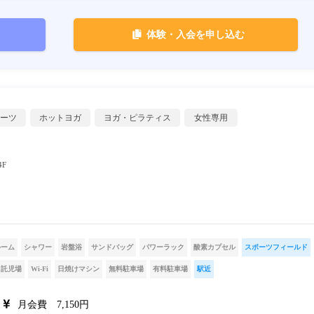
体験・入会を申し込む
ーツ
ホットヨガ
ヨガ・ピラティス
女性専用
F
ルーム
シャワー
岩盤浴
サンドバッグ
パワーラック
酸素カプセル
スポーツフィールド
託児場
Wi-Fi
日焼けマシン
無料駐車場
有料駐車場
駅近
月会費 7,150円