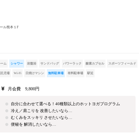
ール熊本１F
ルーム
シャワー
岩盤浴
サンドバッグ
パワーラック
酸素カプセル
スポーツフィールド
託児場
Wi-Fi
日焼けマシン
無料駐車場
有料駐車場
駅近
月会費 9,800円
自分に合わせて選べる！40種類以上のホットヨガプログラム
冷え／肩こりを 改善したいなら…
むくみをスッキリ させたいなら…
便秘を 解消したいなら…