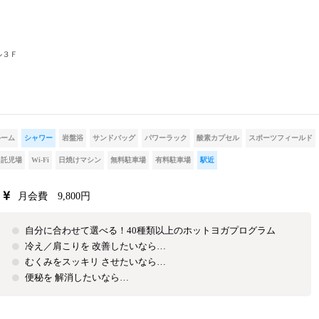
ル３Ｆ
ルーム
シャワー
岩盤浴
サンドバッグ
パワーラック
酸素カプセル
スポーツフィールド
託児場
Wi-Fi
日焼けマシン
無料駐車場
有料駐車場
駅近
月会費 9,800円
自分に合わせて選べる！40種類以上のホットヨガプログラム
冷え／肩こりを 改善したいなら…
むくみをスッキリ させたいなら…
便秘を 解消したいなら…