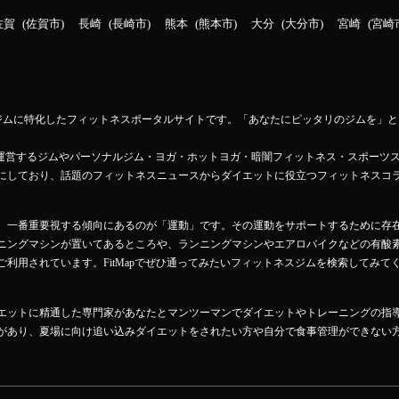
佐賀
佐賀市
長崎
長崎市
熊本
熊本市
大分
大分市
宮崎
宮崎
ットネスジムに特化したフィットネスポータルサイトです。「あなたにピッタリのジムを
Mapが運営するジムやパーソナルジム・ヨガ・ホットヨガ・暗闇フィットネス・スポーツ
にしており、話題のフィットネスニュースからダイエットに役立つフィットネスコ
、一番重要視する傾向にあるのが「運動」です。その運動をサポートするために存
ニングマシンが置いてあるところや、ランニングマシンやエアロバイクなどの有酸
利用されています。FitMapでぜひ通ってみたいフィットネスジムを検索してみて
エットに精通した専門家があなたとマンツーマンでダイエットやトレーニングの指
があり、夏場に向け追い込みダイエットをされたい方や自分で食事管理ができない