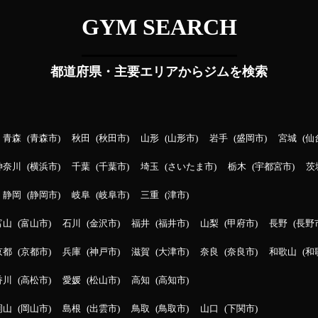
GYM SEARCH
都道府県・主要エリアからジムを検索
青森
青森市
秋田
秋田市
山形
山形市
岩手
盛岡市
宮城
仙
神奈川
横浜市
千葉
千葉市
埼玉
さいたま市
栃木
宇都宮市
茨
静岡
静岡市
岐阜
岐阜市
三重
津市
富山
富山市
石川
金沢市
福井
福井市
山梨
甲府市
長野
長野
京都
京都市
兵庫
神戸市
滋賀
大津市
奈良
奈良市
和歌山
和
香川
高松市
愛媛
松山市
高知
高知市
岡山
岡山市
島根
出雲市
鳥取
鳥取市
山口
下関市