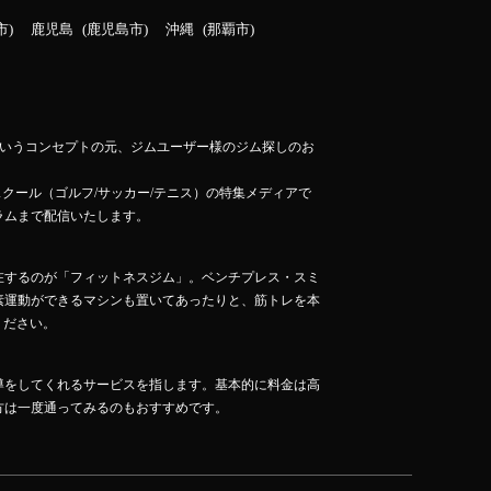
市
鹿児島
鹿児島市
沖縄
那覇市
」というコンセプトの元、ジムユーザー様のジム探しのお
スクール（ゴルフ/サッカー/テニス）の特集メディアで
ラムまで配信いたします。
在するのが「フィットネスジム」。ベンチプレス・スミ
素運動ができるマシンも置いてあったりと、筋トレを本
ください。
導をしてくれるサービスを指します。基本的に料金は高
方は一度通ってみるのもおすすめです。