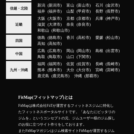
新潟
新潟市
富山
富山市
石川
金沢市
信越・北陸
福井
福井市
山梨
甲府市
長野
長野市
大阪
大阪市
京都
京都市
兵庫
神戸市
滋賀
大津市
奈良
奈良市
近畿
和歌山
和歌山市
徳島
徳島市
香川
高松市
愛媛
松山市
四国
高知
高知市
広島
広島市
岡山
岡山市
島根
出雲市
中国
鳥取
鳥取市
山口
下関市
福岡
福岡市
佐賀
佐賀市
長崎
長崎市
熊本
熊本市
大分
大分市
宮崎
宮崎市
九州・沖縄
鹿児島
鹿児島市
沖縄
那覇市
FitMap(フィットマップ)とは
FitMapは株式会社FiiTが運営するフィットネスジムに特化し
たフィットネスポータルサイトです。「あなたにピッタリの
ジムを」というコンセプトの元、ジムユーザー様のジム探し
のお役に立つサイト作りをしております。
またFitMapマガジンはジム検索サイトFitMapが運営するジム