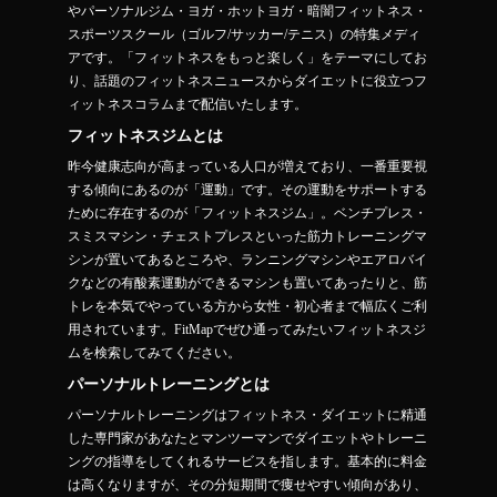
やパーソナルジム・ヨガ・ホットヨガ・暗闇フィットネス・
スポーツスクール（ゴルフ/サッカー/テニス）の特集メディ
アです。「フィットネスをもっと楽しく」をテーマにしてお
り、話題のフィットネスニュースからダイエットに役立つフ
ィットネスコラムまで配信いたします。
フィットネスジムとは
昨今健康志向が高まっている人口が増えており、一番重要視
する傾向にあるのが「運動」です。その運動をサポートする
ために存在するのが「フィットネスジム」。ベンチプレス・
スミスマシン・チェストプレスといった筋力トレーニングマ
シンが置いてあるところや、ランニングマシンやエアロバイ
クなどの有酸素運動ができるマシンも置いてあったりと、筋
トレを本気でやっている方から女性・初心者まで幅広くご利
用されています。FitMapでぜひ通ってみたいフィットネスジ
ムを検索してみてください。
パーソナルトレーニングとは
パーソナルトレーニングはフィットネス・ダイエットに精通
した専門家があなたとマンツーマンでダイエットやトレーニ
ングの指導をしてくれるサービスを指します。基本的に料金
は高くなりますが、その分短期間で痩せやすい傾向があり、