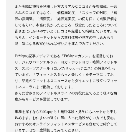
また実際に施設を利用した方のリアルな口コミが多数掲載。一言
のみの口コミではなく、「価格満足度」「スタッフの対応」「施
設の雰囲気」「清潔度」「施設充実度」の切り口にて点数評価を
してもらい、本当に良かったところ・残念だったところについて
皆さまにわかりやすいよう口コミを厳選して掲載しています。も
ちろん、インターネットからの無料体験や見学の申し込みも可
能！気になる教室があればぜひ足を運んでみてください。
FitMapの記事メディアである「FitMapマガジン」も運営してお
り、ジムやパーソナルジム・ヨガ・ホットヨガ・暗闇フィットネ
ス・スポーツスクール（ゴルフ/サッカー/テニス）の特集を行っ
ています。「フィットネスをもっと楽しく」をテーマにしてお
り、話題のフィットネスニュースからダイエットに役立つフィッ
トネスコラムまで配信しております。
さらに皆さまのフィットネスライフのお役に立てるよう様々な角
度からサービスを運営しています。
事務を探すならFitMapから！無料体験・見学にもネットから申し
込めます。お住まいの近くに気に入った施設がない方でも安心。
おすすめのオンラインフィットネスサービスも併せてご紹介して
います。ぜひ一度閲覧してみてください。