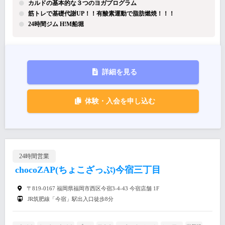
カルドの基本的な３つのヨガプログラム
筋トレで基礎代謝UP！！有酸素運動で脂肪燃焼！！！
24時間ジム H!M船堀
詳細を見る
体験・入会を申し込む
24時間営業
chocoZAP(ちょこざっぷ)今宿三丁目
〒819-0167 福岡県福岡市西区今宿3-4-43 今宿店舗 1F
JR筑肥線「今宿」駅出入口徒歩8分