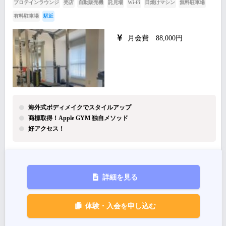
プロテインラウンジ
売店
自動販売機
託児場
Wi-Fi
日焼けマシン
無料駐車場
有料駐車場
駅近
月会費 88,000円
海外式ボディメイクでスタイルアップ
商標取得！Apple GYM 独自メソッド
好アクセス！
詳細を見る
体験・入会を申し込む