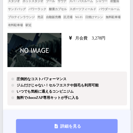
スタジオ
ホットスタジオ
プール
サウナ
スパ・バスルーム
シャワー
岩盤浴
サンドバッグ
パワーラック
酸素カプセル
スポーツフィールド
パウダールーム
プロテインラウンジ
売店
自動販売機
託児場
Wi-Fi
日焼けマシン
無料駐車場
有料駐車場
駅近
月会費 3,278円
圧倒的なコストパフォーマンス
ジムだけじゃない！セルフエステや脱毛も利用可能
いつでも気軽に通えるコンビニジム
無料でchocoZAP専用キットが手に入る
詳細を見る