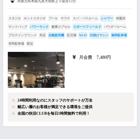
JR鹿児島本線九産大前駅より徒歩12分
スタジオ
ホットスタジオ
プール
サウナ
スパ・バスルーム
シャワー
岩盤浴
サンドバッグ
パワーラック
酸素カプセル
スポーツフィールド
パウダールーム
プロテインラウンジ
売店
自動販売機
託児場
Wi-Fi
日焼けマシン
無料駐車場
有料駐車場
駅近
月会費 7,480円
24時間利用なのにスタッフのサポートが万全
幅広い層のお客様が満足できる環境をご提供
全国の快活CLUBを毎日1時間無料で利用！