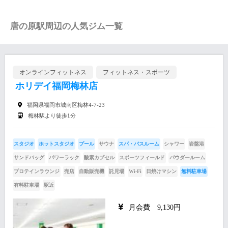
唐の原駅周辺の人気ジム一覧
オンラインフィットネス
フィットネス・スポーツ
ホリデイ福岡梅林店
福岡県福岡市城南区梅林4-7-23
梅林駅より徒歩1分
スタジオ
ホットスタジオ
プール
サウナ
スパ・バスルーム
シャワー
岩盤浴
サンドバッグ
パワーラック
酸素カプセル
スポーツフィールド
パウダールーム
プロテインラウンジ
売店
自動販売機
託児場
Wi-Fi
日焼けマシン
無料駐車場
有料駐車場
駅近
月会費 9,130円