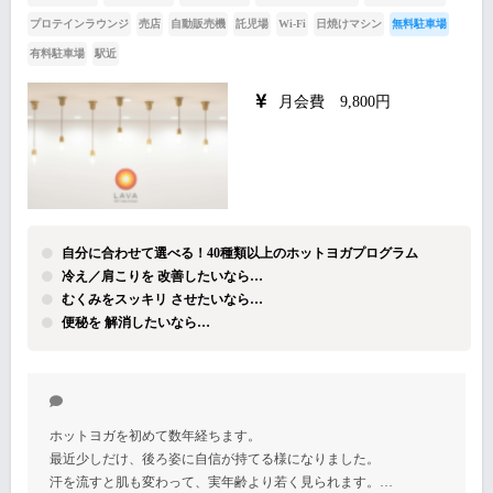
プロテインラウンジ
売店
自動販売機
託児場
Wi-Fi
日焼けマシン
無料駐車場
有料駐車場
駅近
月会費 9,800円
自分に合わせて選べる！40種類以上のホットヨガプログラム
冷え／肩こりを 改善したいなら…
むくみをスッキリ させたいなら…
便秘を 解消したいなら…
ホットヨガを初めて数年経ちます。
最近少しだけ、後ろ姿に自信が持てる様になりました。
汗を流すと肌も変わって、実年齢より若く見られます。…