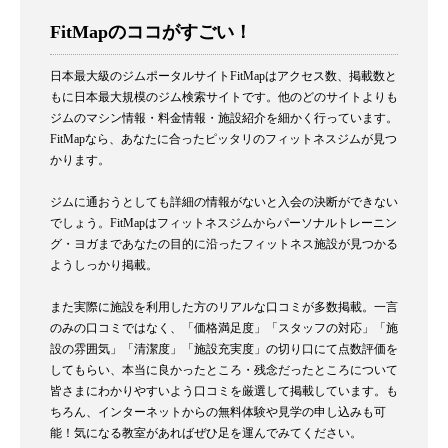
FitMapのココがすごい！
日本最大級のジムポータルサイトFitMapはアクセス数、掲載数と
もに日本最大規模のジム検索サイトです。他のどのサイトよりも
ジムのマシン情報・料金情報・施設紹介を細かく行っています。
FitMapなら、あなたに合ったピッタリのフィットネスジムが見つ
かります。
ジムに通おうとしても詳細の情報がないと入会の決断ができない
でしょう。FitMapはフィットネスジムからパーソナルトレーニン
グ・ヨガまであなたの目的に沿ったフィットネス施設が見つかる
ようしっかり掲載。
また実際に施設を利用した方のリアルな口コミが多数掲載。一言
のみの口コミではなく、「価格満足度」「スタッフの対応」「施
設の雰囲気」「清潔度」「施設充実度」の切り口にて点数評価を
してもらい、本当に良かったところ・残念だったところについて
皆さまにわかりやすいよう口コミを厳選して掲載しています。も
ちろん、インターネットからの無料体験や見学の申し込みも可
能！気になる教室があればぜひ足を運んでみてください。