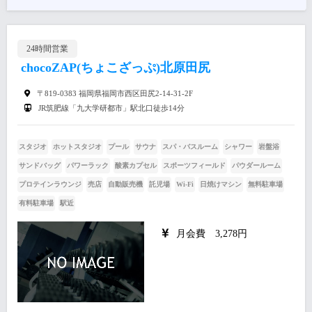
24時間営業
chocoZAP(ちょこざっぷ)北原田尻
〒819-0383 福岡県福岡市西区田尻2-14-31-2F
JR筑肥線「九大学研都市」駅北口徒歩14分
スタジオ
ホットスタジオ
プール
サウナ
スパ・バスルーム
シャワー
岩盤浴
サンドバッグ
パワーラック
酸素カプセル
スポーツフィールド
パウダールーム
プロテインラウンジ
売店
自動販売機
託児場
Wi-Fi
日焼けマシン
無料駐車場
有料駐車場
駅近
月会費 3,278円