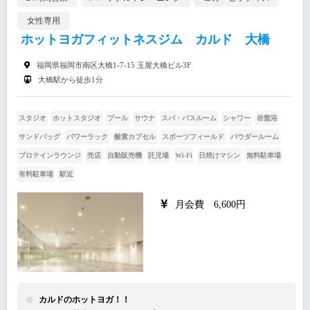
女性専用
ホットヨガフィットネスジム カルド 大橋
福岡県福岡市南区大橋1-7-15 玉屋大橋ビル3F
大橋駅から徒歩1分
スタジオ
ホットスタジオ
プール
サウナ
スパ・バスルーム
シャワー
岩盤浴
サンドバッグ
パワーラック
酸素カプセル
スポーツフィールド
パウダールーム
プロテインラウンジ
売店
自動販売機
託児場
Wi-Fi
日焼けマシン
無料駐車場
有料駐車場
駅近
月会費 6,600円
カルドのホットヨガ！！