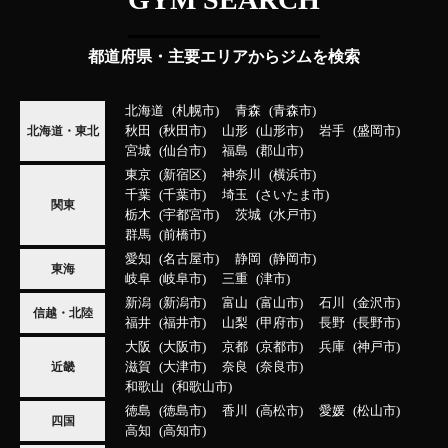
都道府県・主要エリアからジムを検索
北海道
札幌市
青森
青森市
秋田
秋田市
山形
山形市
岩手
盛岡市
北海道・東北
宮城
仙台市
福島
郡山市
東京
新宿区
神奈川
横浜市
千葉
千葉市
埼玉
さいたま市
関東
栃木
宇都宮市
茨城
水戸市
群馬
前橋市
愛知
名古屋市
静岡
静岡市
東海
岐阜
岐阜市
三重
津市
新潟
新潟市
富山
富山市
石川
金沢市
信越・北陸
福井
福井市
山梨
甲府市
長野
長野市
大阪
大阪市
京都
京都市
兵庫
神戸市
滋賀
大津市
奈良
奈良市
近畿
和歌山
和歌山市
徳島
徳島市
香川
高松市
愛媛
松山市
四国
高知
高知市