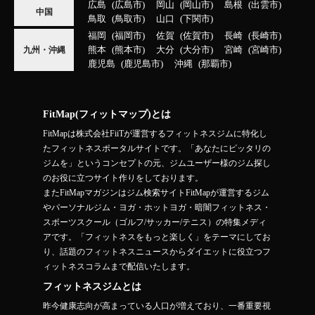
広島
広島市
岡山
岡山市
島根
出雲市
中国
鳥取
鳥取市
山口
下関市
福岡
福岡市
佐賀
佐賀市
長崎
長崎市
熊本
熊本市
大分
大分市
宮崎
宮崎市
九州・沖縄
鹿児島
鹿児島市
沖縄
那覇市
FitMap(フィットマップ)とは
FitMapは株式会社FiiTが運営するフィットネスジムに特化し
たフィットネスポータルサイトです。「あなたにピッタリの
ジムを」というコンセプトの元、ジムユーザー様のジム探し
のお役に立つサイト作りをしております。
またFitMapマガジンはジム検索サイトFitMapが運営するジム
やパーソナルジム・ヨガ・ホットヨガ・暗闇フィットネス・
スポーツスクール（ゴルフ/サッカー/テニス）の特集メディ
アです。「フィットネスをもっと楽しく」をテーマにしてお
り、話題のフィットネスニュースからダイエットに役立つフ
ィットネスコラムまで配信いたします。
フィットネスジムとは
昨今健康志向が高まっている人口が増えており、一番重要視