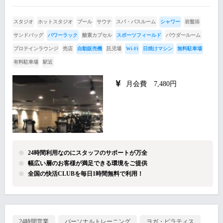
スタジオ
ホットスタジオ
プール
サウナ
スパ・バスルーム
シャワー
岩盤浴
サンドバッグ
パワーラック
酸素カプセル
スポーツフィールド
パウダールーム
プロテインラウンジ
売店
自動販売機
託児場
Wi-Fi
日焼けマシン
無料駐車場
有料駐車場
駅近
月会費 7,480円
24時間利用なのにスタッフのサポートが万全
幅広い層のお客様が満足できる環境をご提供
全国の快活CLUBを毎日1時間無料で利用！
24時間営業
パーソナルトレーニング
ヨガ・ピラティス