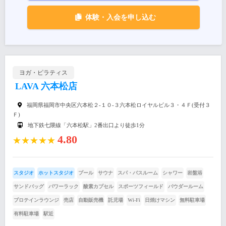
体験・入会を申し込む
ヨガ・ピラティス
LAVA 六本松店
福岡県福岡市中央区六本松２-１０-３六本松ロイヤルビル３・４Ｆ(受付３
Ｆ)
地下鉄七隈線「六本松駅」2番出口より徒歩1分
4.80
★★★★★
スタジオ
ホットスタジオ
プール
サウナ
スパ・バスルーム
シャワー
岩盤浴
サンドバッグ
パワーラック
酸素カプセル
スポーツフィールド
パウダールーム
プロテインラウンジ
売店
自動販売機
託児場
Wi-Fi
日焼けマシン
無料駐車場
有料駐車場
駅近