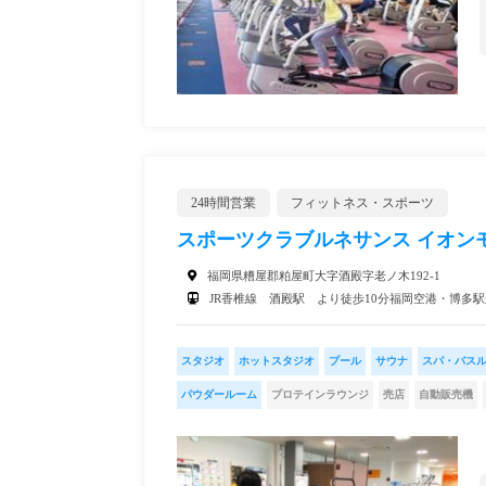
24時間営業
フィットネス・スポーツ
スポーツクラブルネサンス イオンモ
福岡県糟屋郡粕屋町大字酒殿字老ノ木192-1
JR香椎線 酒殿駅 より徒歩10分福岡空港・博多
スタジオ
ホットスタジオ
プール
サウナ
スパ・バス
パウダールーム
プロテインラウンジ
売店
自動販売機