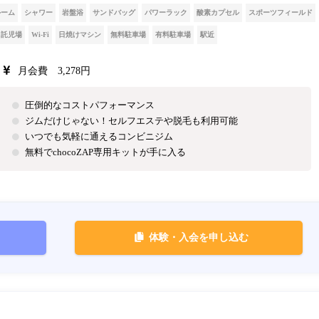
ルーム
シャワー
岩盤浴
サンドバッグ
パワーラック
酸素カプセル
スポーツフィールド
託児場
Wi-Fi
日焼けマシン
無料駐車場
有料駐車場
駅近
月会費 3,278円
圧倒的なコストパフォーマンス
ジムだけじゃない！セルフエステや脱毛も利用可能
いつでも気軽に通えるコンビニジム
無料でchocoZAP専用キットが手に入る
体験・入会を申し込む