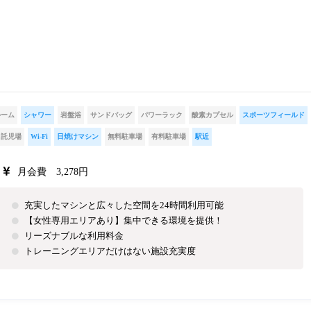
ルーム
シャワー
岩盤浴
サンドバッグ
パワーラック
酸素カプセル
スポーツフィールド
託児場
Wi-Fi
日焼けマシン
無料駐車場
有料駐車場
駅近
月会費 3,278円
充実したマシンと広々した空間を24時間利用可能
【女性専用エリアあり】集中できる環境を提供！
リーズナブルな利用料金
トレーニングエリアだけはない施設充実度