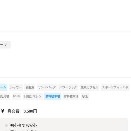
ーツ
ルーム
シャワー
岩盤浴
サンドバッグ
パワーラック
酸素カプセル
スポーツフィールド
託児場
Wi-Fi
日焼けマシン
無料駐車場
有料駐車場
駅近
月会費 8,580円
初心者でも安心