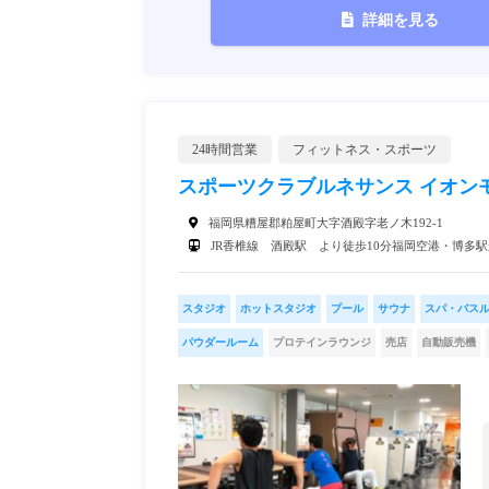
詳細を見る
24時間営業
フィットネス・スポーツ
スポーツクラブルネサンス イオンモ
福岡県糟屋郡粕屋町大字酒殿字老ノ木192-1
JR香椎線 酒殿駅 より徒歩10分福岡空港・博多
スタジオ
ホットスタジオ
プール
サウナ
スパ・バス
パウダールーム
プロテインラウンジ
売店
自動販売機