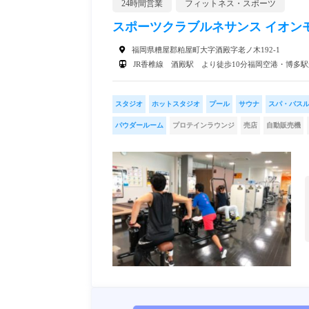
24時間営業
フィットネス・スポーツ
スポーツクラブルネサンス イオンモ
福岡県糟屋郡粕屋町大字酒殿字老ノ木192-1
JR香椎線 酒殿駅 より徒歩10分福岡空港・博多
スタジオ
ホットスタジオ
プール
サウナ
スパ・バス
パウダールーム
プロテインラウンジ
売店
自動販売機