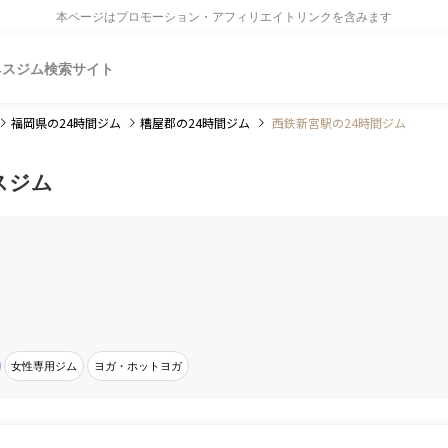
本ページはプロモーション・アフィリエイトリンクを含みます
ネスジム検索サイト
福岡県
の24時間ジム
糟屋郡
の24時間ジム
西鉄新宮駅の24時間ジム
スジム
女性専用ジム
ヨガ・ホットヨガ