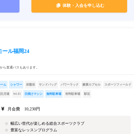
体験・入会を申し込む
ール福岡24
駅から直通バスもあります。
ルーム
シャワー
岩盤浴
サンドバッグ
パワーラック
酸素カプセル
スポーツフィールド
託児場
Wi-Fi
日焼けマシン
無料駐車場
有料駐車場
駅近
月会費 10,230円
幅広い世代が楽しめる総合スポーツクラブ
豊富なレッスンプログラム