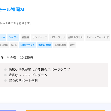
ール福岡24
駅から直通バスもあります。
ルーム
シャワー
岩盤浴
サンドバッグ
パワーラック
酸素カプセル
スポーツフィールド
託児場
Wi-Fi
日焼けマシン
無料駐車場
有料駐車場
駅近
月会費 10,230円
幅広い世代が楽しめる総合スポーツクラブ
豊富なレッスンプログラム
安心のサポート体制