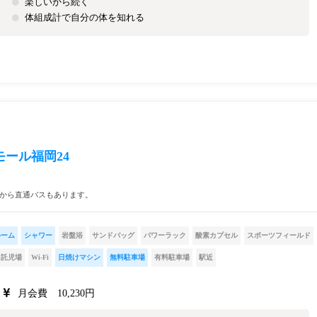
楽しいから続く
体組成計で自分の体を知れる
ール福岡24
駅から直通バスもあります。
ルーム
シャワー
岩盤浴
サンドバッグ
パワーラック
酸素カプセル
スポーツフィールド
託児場
Wi-Fi
日焼けマシン
無料駐車場
有料駐車場
駅近
月会費 10,230円