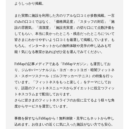
ようしっかり掲載。
また実際に施設を利用した方のリアルな口コミが多数掲載。一言
のみの口コミではなく、「価格満足度」「スタッフの対応」「施
設の雰囲気」「清潔度」「施設充実度」の切り口にて点数評価を
してもらい、本当に良かったところ・残念だったところについて
皆さまにわかりやすいよう口コミを厳選して掲載しています。も
ちろん、インターネットからの無料体験や見学の申し込みも可
能！気になる教室があればぜひ足を運んでみてください。
FitMapの記事メディアである「FitMapマガジン」も運営してお
り、ジムやパーソナルジム・ヨガ・ホットヨガ・暗闇フィットネ
ス・スポーツスクール（ゴルフ/サッカー/テニス）の特集を行っ
ています。「フィットネスをもっと楽しく」をテーマにしてお
り、話題のフィットネスニュースからダイエットに役立つフィッ
トネスコラムまで配信しております。
さらに皆さまのフィットネスライフのお役に立てるよう様々な角
度からサービスを運営しています。
事務を探すならFitMapから！無料体験・見学にもネットから申し
込めます。お住まいの近くに気に入った施設がない方でも安心。