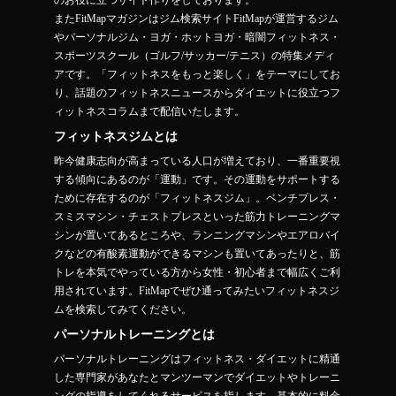
のお役に立つサイト作りをしております。
またFitMapマガジンはジム検索サイトFitMapが運営するジム
やパーソナルジム・ヨガ・ホットヨガ・暗闇フィットネス・
スポーツスクール（ゴルフ/サッカー/テニス）の特集メディ
アです。「フィットネスをもっと楽しく」をテーマにしてお
り、話題のフィットネスニュースからダイエットに役立つフ
ィットネスコラムまで配信いたします。
フィットネスジムとは
昨今健康志向が高まっている人口が増えており、一番重要視
する傾向にあるのが「運動」です。その運動をサポートする
ために存在するのが「フィットネスジム」。ベンチプレス・
スミスマシン・チェストプレスといった筋力トレーニングマ
シンが置いてあるところや、ランニングマシンやエアロバイ
クなどの有酸素運動ができるマシンも置いてあったりと、筋
トレを本気でやっている方から女性・初心者まで幅広くご利
用されています。FitMapでぜひ通ってみたいフィットネスジ
ムを検索してみてください。
パーソナルトレーニングとは
パーソナルトレーニングはフィットネス・ダイエットに精通
した専門家があなたとマンツーマンでダイエットやトレーニ