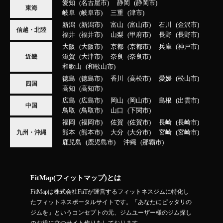
愛知
名古屋市
静岡
静岡市
東海
岐阜
岐阜市
三重
津市
新潟
新潟市
富山
富山市
石川
金沢市
信越・北陸
福井
福井市
山梨
甲府市
長野
長野市
大阪
大阪市
京都
京都市
兵庫
神戸市
滋賀
大津市
奈良
奈良市
近畿
和歌山
和歌山市
徳島
徳島市
香川
高松市
愛媛
松山市
四国
高知
高知市
広島
広島市
岡山
岡山市
島根
出雲市
中国
鳥取
鳥取市
山口
下関市
福岡
福岡市
佐賀
佐賀市
長崎
長崎市
熊本
熊本市
大分
大分市
宮崎
宮崎市
九州・沖縄
鹿児島
鹿児島市
沖縄
那覇市
FitMap(フィットマップ)とは
FitMapは株式会社FiiTが運営するフィットネスジムに特化し
たフィットネスポータルサイトです。「あなたにピッタリの
ジムを」というコンセプトの元、ジムユーザー様のジム探し