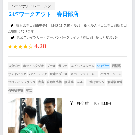
パーソナルトレーニング
24/7ワークアウト 春日部店
埼玉県春日部市中央1丁目43-11 久俊ビル2F ※ビル入り口は春日部駅西口
広場側になります
東武スカイツリー・アーバンパークライン「春日部」駅より徒歩2分
4.20
★★★★☆
スタジオ
ホットスタジオ
プール
サウナ
スパ・バスルーム
シャワー
岩盤浴
サンドバッグ
パワーラック
酸素カプセル
スポーツフィールド
パウダールーム
プロテインラウンジ
売店
自動販売機
託児場
Wi-Fi
日焼けマシン
無料駐車場
有料駐車場
駅近
月会費 107,800円