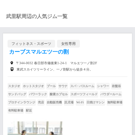
武里駅周辺の人気ジム一覧
フィットネス・スポーツ
女性専用
カーブスマルエツ一の割
〒344-0032 春日部市備後東1-24-1 マルエツ一ノ割2F
東武スカイツリーライン、一ノ割駅から徒歩４分。
スタジオ
ホットスタジオ
プール
サウナ
スパ・バスルーム
シャワー
岩盤浴
サンドバッグ
パワーラック
酸素カプセル
スポーツフィールド
パウダールーム
プロテインラウンジ
売店
自動販売機
託児場
Wi-Fi
日焼けマシン
無料駐車場
有料駐車場
駅近