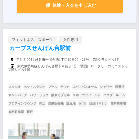
体験・入会を申し込む
フィットネス・スポーツ
女性専用
カーブスせんげん台駅前
〒343-0041 越谷市千間台西1丁目10番20・21号 第3クラミビル6F
東武伊勢崎線せんげん台駅下車徒歩3分 駅西口ロータリーのミニストッ
プ隣りビル6階
スタジオ
ホットスタジオ
プール
サウナ
スパ・バスルーム
シャワー
岩盤浴
サンドバッグ
パワーラック
酸素カプセル
スポーツフィールド
パウダールーム
プロテインラウンジ
売店
自動販売機
託児場
Wi-Fi
日焼けマシン
無料駐車場
有料駐車場
駅近