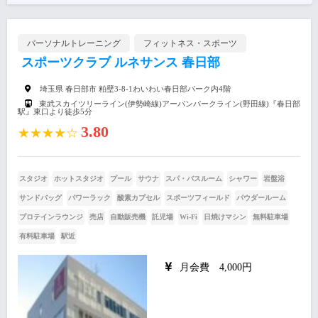
パーソナルトレーニング
フィットネス・スポーツ
スポーツクラブ ルネサンス 春日部
埼玉県 春日部市 粕壁3-8-1わいわい春日部パーク内4階
東武スカイツリーライン(伊勢崎線)アーバンパークライン(野田線)『春日部
駅』東口より徒歩5分
3.80
★★★★☆
スタジオ
ホットスタジオ
プール
サウナ
スパ・バスルーム
シャワー
岩盤浴
サンドバッグ
パワーラック
酸素カプセル
スポーツフィールド
パウダールーム
プロテインラウンジ
売店
自動販売機
託児場
Wi-Fi
日焼けマシン
無料駐車場
有料駐車場
駅近
月会費 4,000円