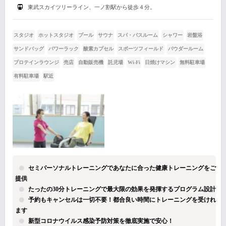
東武スカイツリーライン、一ノ割駅から徒歩４分。
スタジオ
ホットスタジオ
プール
サウナ
スパ・バスルーム
シャワー
岩盤浴
サンドバッグ
パワーラック
酸素カプセル
スポーツフィールド
パウダールーム
プロテインラウンジ
売店
自動販売機
託児場
Wi-Fi
日焼けマシン
無料駐車場
有料駐車場
駅近
セミパーソナルトレーニングであなたに合った健康トレーニングをご
提供
たったの30分トレーニングで最大限の効果を発揮するプログラム設計
予約もキャンセルは一切不要！都合良い時間にトレーニングを受けれ
ます
新型コロナウイルス感染予防対策を徹底実施で安心！