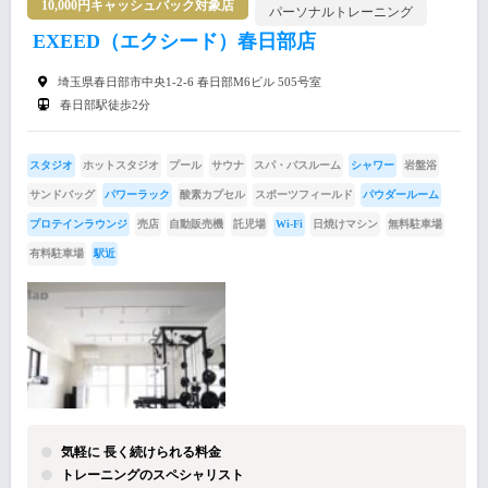
10,000円キャッシュバック対象店
パーソナルトレーニング
EXEED（エクシード）春日部店
埼玉県春日部市中央1-2-6 春日部M6ビル 505号室
春日部駅徒歩2分
スタジオ
ホットスタジオ
プール
サウナ
スパ・バスルーム
シャワー
岩盤浴
サンドバッグ
パワーラック
酸素カプセル
スポーツフィールド
パウダールーム
プロテインラウンジ
売店
自動販売機
託児場
Wi-Fi
日焼けマシン
無料駐車場
有料駐車場
駅近
気軽に 長く続けられる料金
トレーニングのスペシャリスト