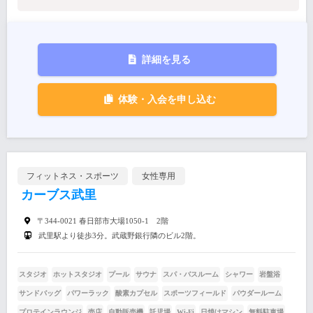
詳細を見る
体験・入会を申し込む
フィットネス・スポーツ
女性専用
カーブス武里
〒344-0021 春日部市大場1050-1 2階
武里駅より徒歩3分。武蔵野銀行隣のビル2階。
スタジオ
ホットスタジオ
プール
サウナ
スパ・バスルーム
シャワー
岩盤浴
サンドバッグ
パワーラック
酸素カプセル
スポーツフィールド
パウダールーム
プロテインラウンジ
売店
自動販売機
託児場
Wi-Fi
日焼けマシン
無料駐車場