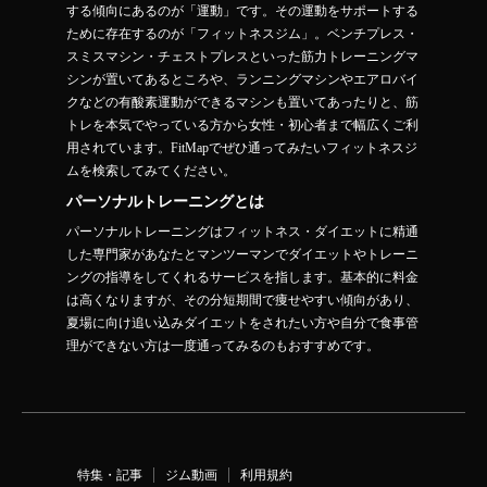
する傾向にあるのが「運動」です。その運動をサポートする
ために存在するのが「フィットネスジム」。ベンチプレス・
スミスマシン・チェストプレスといった筋力トレーニングマ
シンが置いてあるところや、ランニングマシンやエアロバイ
クなどの有酸素運動ができるマシンも置いてあったりと、筋
トレを本気でやっている方から女性・初心者まで幅広くご利
用されています。FitMapでぜひ通ってみたいフィットネスジ
ムを検索してみてください。
パーソナルトレーニングとは
パーソナルトレーニングはフィットネス・ダイエットに精通
した専門家があなたとマンツーマンでダイエットやトレーニ
ングの指導をしてくれるサービスを指します。基本的に料金
は高くなりますが、その分短期間で痩せやすい傾向があり、
夏場に向け追い込みダイエットをされたい方や自分で食事管
理ができない方は一度通ってみるのもおすすめです。
特集・記事
ジム動画
利用規約