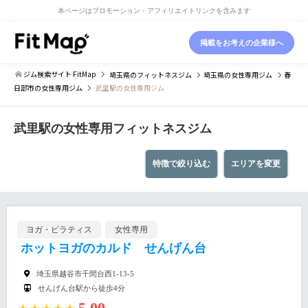
本ページはプロモーション・アフィリエイトリンクを含みます
掲載をお考えの企業様へ
ジム検索サイト FitMap
埼玉県
のフィットネスジム
埼玉県
の女性専用ジム
春
日部市
の女性専用ジム
武里駅の女性専用ジム
武里駅の女性専用フィットネスジム
特徴で絞り込む
エリアを変更
ヨガ・ピラティス
女性専用
ホットヨガのカルド せんげん台
埼玉県越谷市千間台西1-13-5
せんげん台駅から徒歩4分
5.00