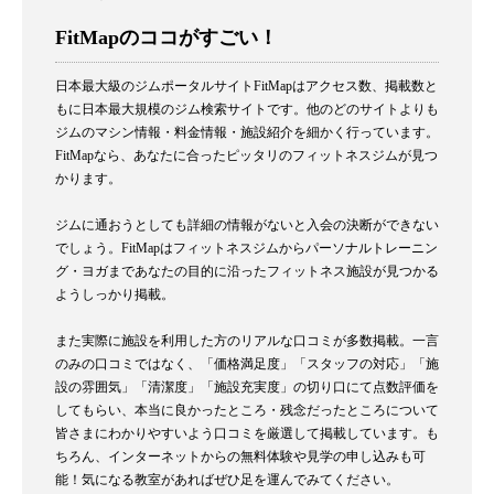
FitMapのココがすごい！
日本最大級のジムポータルサイトFitMapはアクセス数、掲載数と
もに日本最大規模のジム検索サイトです。他のどのサイトよりも
ジムのマシン情報・料金情報・施設紹介を細かく行っています。
FitMapなら、あなたに合ったピッタリのフィットネスジムが見つ
かります。
ジムに通おうとしても詳細の情報がないと入会の決断ができない
でしょう。FitMapはフィットネスジムからパーソナルトレーニン
グ・ヨガまであなたの目的に沿ったフィットネス施設が見つかる
ようしっかり掲載。
また実際に施設を利用した方のリアルな口コミが多数掲載。一言
のみの口コミではなく、「価格満足度」「スタッフの対応」「施
設の雰囲気」「清潔度」「施設充実度」の切り口にて点数評価を
してもらい、本当に良かったところ・残念だったところについて
皆さまにわかりやすいよう口コミを厳選して掲載しています。も
ちろん、インターネットからの無料体験や見学の申し込みも可
能！気になる教室があればぜひ足を運んでみてください。