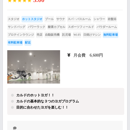
★★★★★
スタジオ
ホットスタジオ
プール
サウナ
スパ・バスルーム
シャワー
岩盤浴
サンドバッグ
パワーラック
酸素カプセル
スポーツフィールド
パウダールーム
プロテインラウンジ
売店
自動販売機
託児場
Wi-Fi
日焼けマシン
無料駐車場
有料駐車場
駅近
月会費 6,600円
カルドのホットヨガ！！
カルドの基本的な３つのヨガプログラム
目的に合わせたヨガを楽しむ！！