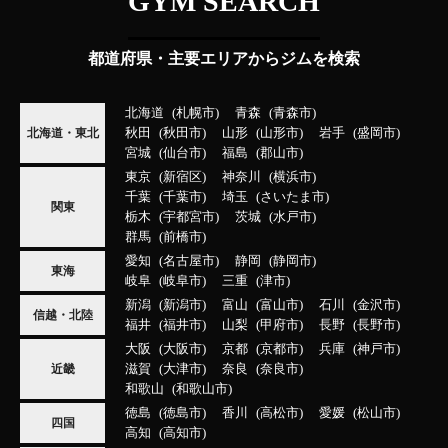
GYM SEARCH
都道府県・主要エリアからジムを検索
北海道
札幌市
青森
青森市
秋田
秋田市
山形
山形市
岩手
盛岡市
北海道・東北
宮城
仙台市
福島
郡山市
東京
新宿区
神奈川
横浜市
千葉
千葉市
埼玉
さいたま市
関東
栃木
宇都宮市
茨城
水戸市
群馬
前橋市
愛知
名古屋市
静岡
静岡市
東海
岐阜
岐阜市
三重
津市
新潟
新潟市
富山
富山市
石川
金沢市
信越・北陸
福井
福井市
山梨
甲府市
長野
長野市
大阪
大阪市
京都
京都市
兵庫
神戸市
滋賀
大津市
奈良
奈良市
近畿
和歌山
和歌山市
徳島
徳島市
香川
高松市
愛媛
松山市
四国
高知
高知市