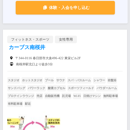
体験・入会を申し込む
フィットネス・スポーツ
女性専用
カーブス南桜井
〒344-0116 春日部市大衾496-422 東栄ビル2F
南桜井駅北口より徒歩3分
スタジオ
ホットスタジオ
プール
サウナ
スパ・バスルーム
シャワー
岩盤浴
サンドバッグ
パワーラック
酸素カプセル
スポーツフィールド
パウダールーム
プロテインラウンジ
売店
自動販売機
託児場
Wi-Fi
日焼けマシン
無料駐車場
有料駐車場
駅近