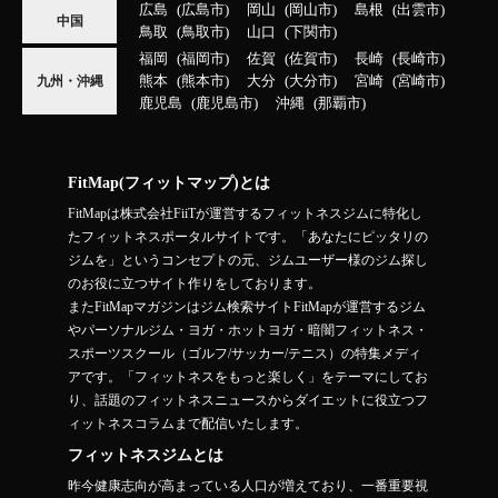
広島
広島市
岡山
岡山市
島根
出雲市
中国
鳥取
鳥取市
山口
下関市
福岡
福岡市
佐賀
佐賀市
長崎
長崎市
熊本
熊本市
大分
大分市
宮崎
宮崎市
九州・沖縄
鹿児島
鹿児島市
沖縄
那覇市
FitMap(フィットマップ)とは
FitMapは株式会社FiiTが運営するフィットネスジムに特化し
たフィットネスポータルサイトです。「あなたにピッタリの
ジムを」というコンセプトの元、ジムユーザー様のジム探し
のお役に立つサイト作りをしております。
またFitMapマガジンはジム検索サイトFitMapが運営するジム
やパーソナルジム・ヨガ・ホットヨガ・暗闇フィットネス・
スポーツスクール（ゴルフ/サッカー/テニス）の特集メディ
アです。「フィットネスをもっと楽しく」をテーマにしてお
り、話題のフィットネスニュースからダイエットに役立つフ
ィットネスコラムまで配信いたします。
フィットネスジムとは
昨今健康志向が高まっている人口が増えており、一番重要視