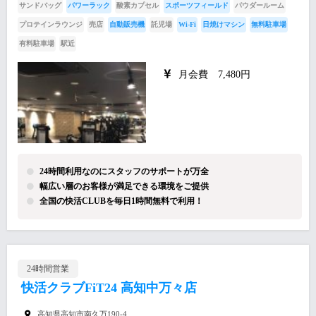
サンドバッグ
パワーラック
酸素カプセル
スポーツフィールド
パウダールーム
プロテインラウンジ
売店
自動販売機
託児場
Wi-Fi
日焼けマシン
無料駐車場
有料駐車場
駅近
月会費 7,480円
24時間利用なのにスタッフのサポートが万全
幅広い層のお客様が満足できる環境をご提供
全国の快活CLUBを毎日1時間無料で利用！
24時間営業
快活クラブFiT24 高知中万々店
高知県高知市南久万190-4