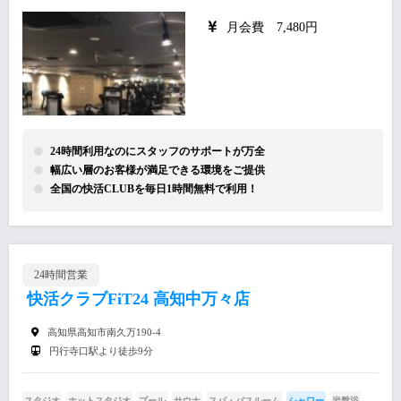
月会費 7,480円
24時間利用なのにスタッフのサポートが万全
幅広い層のお客様が満足できる環境をご提供
全国の快活CLUBを毎日1時間無料で利用！
24時間営業
快活クラブFiT24 高知中万々店
高知県高知市南久万190-4
円行寺口駅より徒歩9分
スタジオ
ホットスタジオ
プール
サウナ
スパ・バスルーム
シャワー
岩盤浴