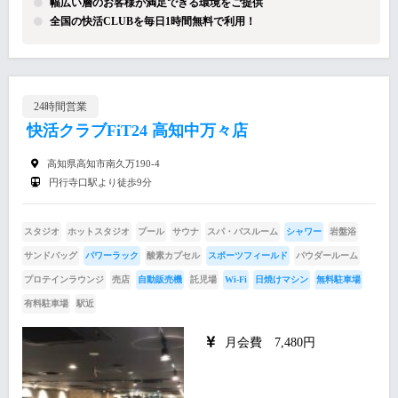
幅広い層のお客様が満足できる環境をご提供
全国の快活CLUBを毎日1時間無料で利用！
24時間営業
快活クラブFiT24 高知中万々店
高知県高知市南久万190-4
円行寺口駅より徒歩9分
スタジオ
ホットスタジオ
プール
サウナ
スパ・バスルーム
シャワー
岩盤浴
サンドバッグ
パワーラック
酸素カプセル
スポーツフィールド
パウダールーム
プロテインラウンジ
売店
自動販売機
託児場
Wi-Fi
日焼けマシン
無料駐車場
有料駐車場
駅近
月会費 7,480円