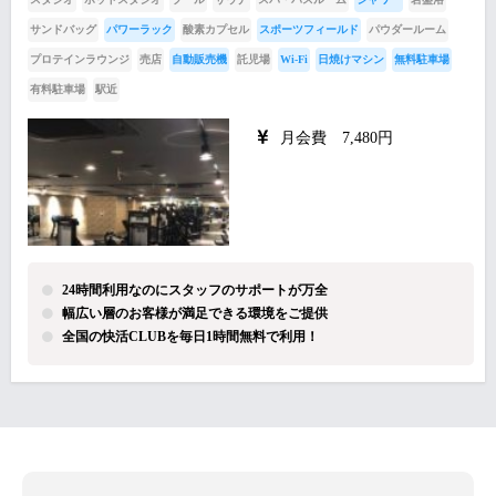
サンドバッグ
パワーラック
酸素カプセル
スポーツフィールド
パウダールーム
プロテインラウンジ
売店
自動販売機
託児場
Wi-Fi
日焼けマシン
無料駐車場
有料駐車場
駅近
月会費 7,480円
24時間利用なのにスタッフのサポートが万全
幅広い層のお客様が満足できる環境をご提供
全国の快活CLUBを毎日1時間無料で利用！