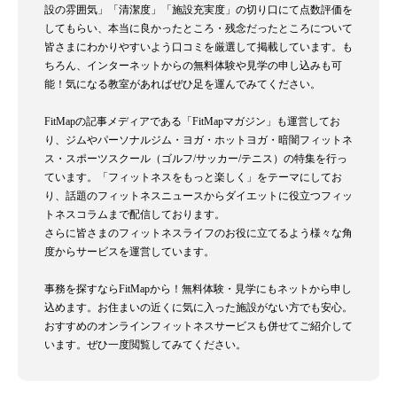
設の雰囲気」「清潔度」「施設充実度」の切り口にて点数評価を
してもらい、本当に良かったところ・残念だったところについて
皆さまにわかりやすいよう口コミを厳選して掲載しています。も
ちろん、インターネットからの無料体験や見学の申し込みも可
能！気になる教室があればぜひ足を運んでみてください。
FitMapの記事メディアである「FitMapマガジン」も運営してお
り、ジムやパーソナルジム・ヨガ・ホットヨガ・暗闇フィットネ
ス・スポーツスクール（ゴルフ/サッカー/テニス）の特集を行っ
ています。「フィットネスをもっと楽しく」をテーマにしてお
り、話題のフィットネスニュースからダイエットに役立つフィッ
トネスコラムまで配信しております。
さらに皆さまのフィットネスライフのお役に立てるよう様々な角
度からサービスを運営しています。
事務を探すならFitMapから！無料体験・見学にもネットから申し
込めます。お住まいの近くに気に入った施設がない方でも安心。
おすすめのオンラインフィットネスサービスも併せてご紹介して
います。ぜひ一度閲覧してみてください。