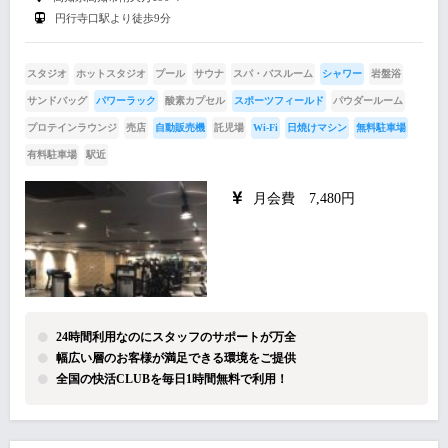
円行寺口駅より徒歩9分
スタジオ
ホットスタジオ
プール
サウナ
スパ・バスルーム
シャワー
岩盤浴
サンドバッグ
パワーラック
酸素カプセル
スポーツフィールド
パウダールーム
プロテインラウンジ
売店
自動販売機
託児場
Wi-Fi
日焼けマシン
無料駐車場
有料駐車場
駅近
月会費 7,480円
24時間利用なのにスタッフのサポートが万全
幅広い層のお客様が満足できる環境をご提供
全国の快活CLUBを毎日1時間無料で利用！