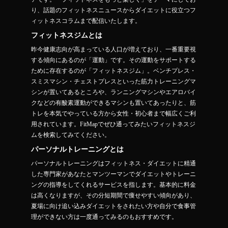
り、話題のフィットネスニュースからダイエットに役立つフ
ィットネスコラムまで配信いたします。
フィットネスジムとは
昨今健康志向が高まっている人口が増えており、一番重要視
する傾向にあるのが「運動」です。その運動をサポートする
ために存在するのが「フィットネスジム」。ベンチプレス・
スミスマシン・チェストプレスといった筋力トレーニングマ
シンが置いてあるところや、ランニングマシンやエアロバイ
クなどの有酸素運動ができるマシンも置いてあったりと、筋
トレを本気でやっている方から女性・初心者まで幅広くご利
用されています。FitMapでぜひ通ってみたいフィットネスジ
ムを検索してみてください。
パーソナルトレーニングとは
パーソナルトレーニングはフィットネス・ダイエットに精通
した専門家があなたとマンツーマンでダイエットやトレーニ
ングの指導をしてくれるサービスを指します。基本的に料金
は高くなりますが、その分短期間で痩せやすい傾向があり、
夏場に向け追い込みダイエットをされたい方や自分で食事管
理ができない方は一度通ってみるのもおすすめです。