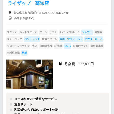
ライザップ 高知店
高知県高知市堺町3-13 SUEHIRO-BLD 2F/3F
高知駅 徒歩15分
スタジオ
ホットスタジオ
プール
サウナ
スパ・バスルーム
シャワー
岩盤浴
サンドバッグ
パワーラック
酸素カプセル
スポーツフィールド
パウダールーム
プロテインラウンジ
売店
自動販売機
託児場
Wi-Fi
日焼けマシン
無料駐車場
有料駐車場
駅近
月会費 327,800円
コース料金内で豊富なサービス
返金サポート
RIZAPならではの サポート体制