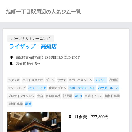
旭町一丁目駅周辺の人気ジム一覧
パーソナルトレーニング
ライザップ 高知店
高知県高知市堺町3-13 SUEHIRO-BLD 2F/3F
高知駅 徒歩15分
スタジオ
ホットスタジオ
プール
サウナ
スパ・バスルーム
シャワー
岩盤浴
サンドバッグ
パワーラック
酸素カプセル
スポーツフィールド
パウダールーム
プロテインラウンジ
売店
自動販売機
託児場
Wi-Fi
日焼けマシン
無料駐車場
有料駐車場
駅近
月会費 327,800円