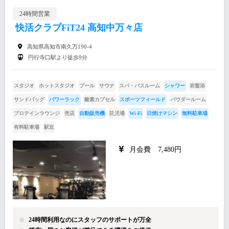
24時間営業
快活クラブFiT24 高知中万々店
高知県高知市南久万190-4
円行寺口駅より徒歩9分
スタジオ
ホットスタジオ
プール
サウナ
スパ・バスルーム
シャワー
岩盤浴
サンドバッグ
パワーラック
酸素カプセル
スポーツフィールド
パウダールーム
プロテインラウンジ
売店
自動販売機
託児場
Wi-Fi
日焼けマシン
無料駐車場
有料駐車場
駅近
月会費 7,480円
24時間利用なのにスタッフのサポートが万全