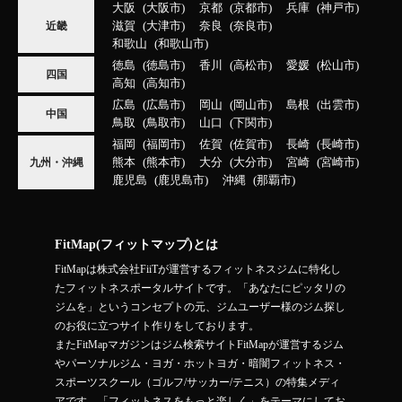
大阪
大阪市
京都
京都市
兵庫
神戸市
滋賀
大津市
奈良
奈良市
近畿
和歌山
和歌山市
徳島
徳島市
香川
高松市
愛媛
松山市
四国
高知
高知市
広島
広島市
岡山
岡山市
島根
出雲市
中国
鳥取
鳥取市
山口
下関市
福岡
福岡市
佐賀
佐賀市
長崎
長崎市
熊本
熊本市
大分
大分市
宮崎
宮崎市
九州・沖縄
鹿児島
鹿児島市
沖縄
那覇市
FitMap(フィットマップ)とは
FitMapは株式会社FiiTが運営するフィットネスジムに特化し
たフィットネスポータルサイトです。「あなたにピッタリの
ジムを」というコンセプトの元、ジムユーザー様のジム探し
のお役に立つサイト作りをしております。
またFitMapマガジンはジム検索サイトFitMapが運営するジム
やパーソナルジム・ヨガ・ホットヨガ・暗闇フィットネス・
スポーツスクール（ゴルフ/サッカー/テニス）の特集メディ
アです。「フィットネスをもっと楽しく」をテーマにしてお