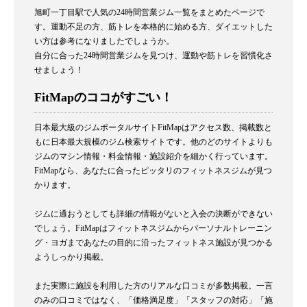
旭町一丁目駅で人気の24時間営業ジム一覧をまとめたページで
す。運動不足の方、筋トレを本格的に始める方、ダイエットした
い方は参考になりましたでしょうか。
自分に合った24時間営業ジムを見つけ、運動や筋トレを習慣化さ
せましょう！
FitMapのココがすごい！
日本最大級のジムポータルサイトFitMapはアクセス数、掲載数と
もに日本最大規模のジム検索サイトです。他のどのサイトよりも
ジムのマシン情報・料金情報・施設紹介を細かく行っています。
FitMapなら、あなたに合ったピッタリのフィットネスジムが見つ
かります。
ジムに通おうとしても詳細の情報がないと入会の決断ができない
でしょう。FitMapはフィットネスジムからパーソナルトレーニン
グ・ヨガまであなたの目的に沿ったフィットネス施設が見つかる
ようしっかり掲載。
また実際に施設を利用した方のリアルな口コミが多数掲載。一言
のみの口コミではなく、「価格満足度」「スタッフの対応」「施