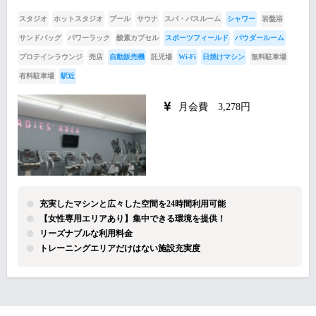
スタジオ
ホットスタジオ
プール
サウナ
スパ・バスルーム
シャワー
岩盤浴
サンドバッグ
パワーラック
酸素カプセル
スポーツフィールド
パウダールーム
プロテインラウンジ
売店
自動販売機
託児場
Wi-Fi
日焼けマシン
無料駐車場
有料駐車場
駅近
月会費 3,278円
充実したマシンと広々した空間を24時間利用可能
【女性専用エリアあり】集中できる環境を提供！
リーズナブルな利用料金
トレーニングエリアだけはない施設充実度