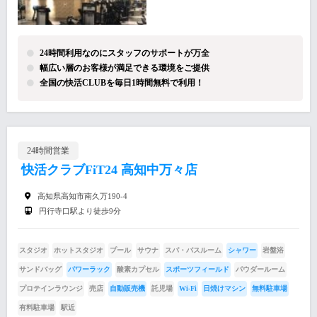
24時間利用なのにスタッフのサポートが万全
幅広い層のお客様が満足できる環境をご提供
全国の快活CLUBを毎日1時間無料で利用！
24時間営業
快活クラブFiT24 高知中万々店
高知県高知市南久万190-4
円行寺口駅より徒歩9分
スタジオ
ホットスタジオ
プール
サウナ
スパ・バスルーム
シャワー
岩盤浴
サンドバッグ
パワーラック
酸素カプセル
スポーツフィールド
パウダールーム
プロテインラウンジ
売店
自動販売機
託児場
Wi-Fi
日焼けマシン
無料駐車場
有料駐車場
駅近