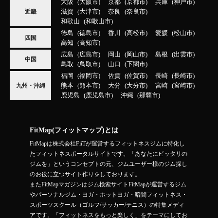
大阪
大阪市
京都
京都市
兵庫
神戸市
滋賀
大津市
奈良
奈良市
近畿
和歌山
和歌山市
徳島
徳島市
香川
高松市
愛媛
松山市
四国
高知
高知市
広島
広島市
岡山
岡山市
島根
出雲市
中国
鳥取
鳥取市
山口
下関市
福岡
福岡市
佐賀
佐賀市
長崎
長崎市
熊本
熊本市
大分
大分市
宮崎
宮崎市
九州・沖縄
鹿児島
鹿児島市
沖縄
那覇市
FitMap(フィットマップ)とは
FitMapは株式会社FiiTが運営するフィットネスジムに特化し
たフィットネスポータルサイトです。「あなたにピッタリの
ジムを」というコンセプトの元、ジムユーザー様のジム探し
のお役に立つサイト作りをしております。
またFitMapマガジンはジム検索サイトFitMapが運営するジム
やパーソナルジム・ヨガ・ホットヨガ・暗闇フィットネス・
スポーツスクール（ゴルフ/サッカー/テニス）の特集メディ
アです。「フィットネスをもっと楽しく」をテーマにしてお