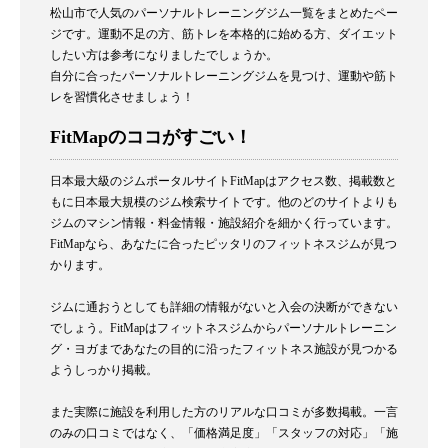
松山市で人気のパーソナルトレーニングジム一覧をまとめたペー
ジです。運動不足の方、筋トレを本格的に始める方、ダイエット
したい方は参考になりましたでしょうか。
自分に合ったパーソナルトレーニングジムを見つけ、運動や筋ト
レを習慣化させましょう！
FitMapのココがすごい！
日本最大級のジムポータルサイトFitMapはアクセス数、掲載数と
もに日本最大規模のジム検索サイトです。他のどのサイトよりも
ジムのマシン情報・料金情報・施設紹介を細かく行っています。
FitMapなら、あなたに合ったピッタリのフィットネスジムが見つ
かります。
ジムに通おうとしても詳細の情報がないと入会の決断ができない
でしょう。FitMapはフィットネスジムからパーソナルトレーニン
グ・ヨガまであなたの目的に沿ったフィットネス施設が見つかる
ようしっかり掲載。
また実際に施設を利用した方のリアルな口コミが多数掲載。一言
のみの口コミではなく、「価格満足度」「スタッフの対応」「施