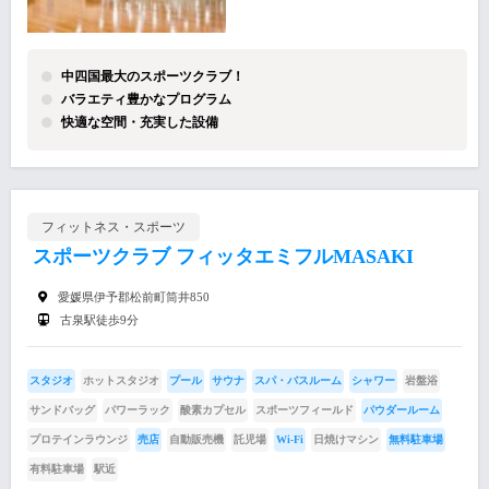
中四国最大のスポーツクラブ！
バラエティ豊かなプログラム
快適な空間・充実した設備
フィットネス・スポーツ
スポーツクラブ フィッタエミフルMASAKI
愛媛県伊予郡松前町筒井850
古泉駅徒歩9分
スタジオ
ホットスタジオ
プール
サウナ
スパ・バスルーム
シャワー
岩盤浴
サンドバッグ
パワーラック
酸素カプセル
スポーツフィールド
パウダールーム
プロテインラウンジ
売店
自動販売機
託児場
Wi-Fi
日焼けマシン
無料駐車場
有料駐車場
駅近