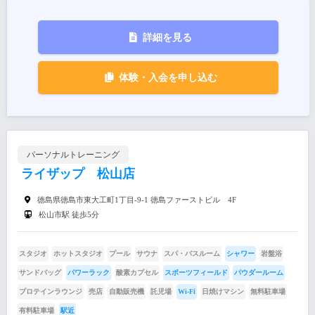
詳細を見る
体験・入会を申し込む
パーソナルトレーニング
ライザップ 松山店
徳島県徳島市東大工町1丁目-9-1 徳島ファーストビル 4F
松山市駅 徒歩5分
スタジオ
ホットスタジオ
プール
サウナ
スパ・バスルーム
シャワー
岩盤浴
サンドバッグ
パワーラック
酸素カプセル
スポーツフィールド
パウダールーム
プロテインラウンジ
売店
自動販売機
託児場
Wi-Fi
日焼けマシン
無料駐車場
有料駐車場
駅近