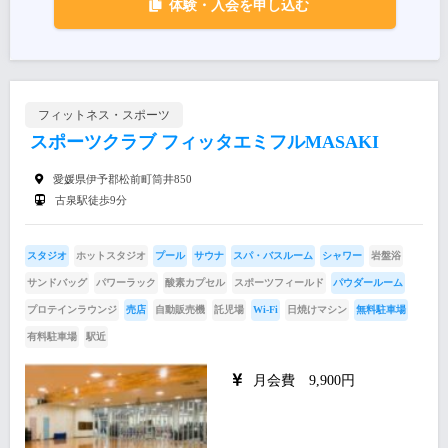
体験・入会を申し込む
フィットネス・スポーツ
スポーツクラブ フィッタエミフルMASAKI
愛媛県伊予郡松前町筒井850
古泉駅徒歩9分
スタジオ
ホットスタジオ
プール
サウナ
スパ・バスルーム
シャワー
岩盤浴
サンドバッグ
パワーラック
酸素カプセル
スポーツフィールド
パウダールーム
プロテインラウンジ
売店
自動販売機
託児場
Wi-Fi
日焼けマシン
無料駐車場
有料駐車場
駅近
月会費 9,900円