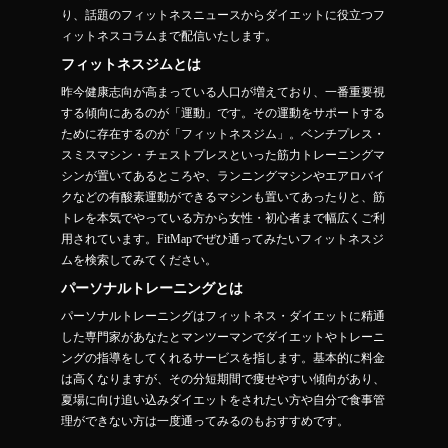
り、話題のフィットネスニュースからダイエットに役立つフ
ィットネスコラムまで配信いたします。
フィットネスジムとは
昨今健康志向が高まっている人口が増えており、一番重要視
する傾向にあるのが「運動」です。その運動をサポートする
ために存在するのが「フィットネスジム」。ベンチプレス・
スミスマシン・チェストプレスといった筋力トレーニングマ
シンが置いてあるところや、ランニングマシンやエアロバイ
クなどの有酸素運動ができるマシンも置いてあったりと、筋
トレを本気でやっている方から女性・初心者まで幅広くご利
用されています。FitMapでぜひ通ってみたいフィットネスジ
ムを検索してみてください。
パーソナルトレーニングとは
パーソナルトレーニングはフィットネス・ダイエットに精通
した専門家があなたとマンツーマンでダイエットやトレーニ
ングの指導をしてくれるサービスを指します。基本的に料金
は高くなりますが、その分短期間で痩せやすい傾向があり、
夏場に向け追い込みダイエットをされたい方や自分で食事管
理ができない方は一度通ってみるのもおすすめです。