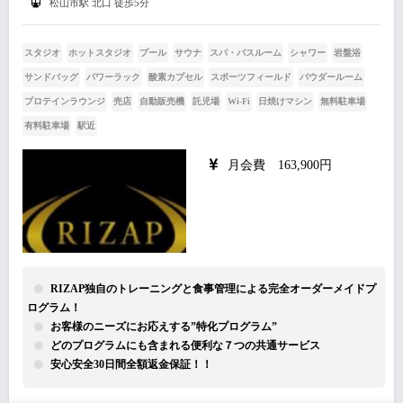
松山市駅 北口 徒歩5分
スタジオ
ホットスタジオ
プール
サウナ
スパ・バスルーム
シャワー
岩盤浴
サンドバッグ
パワーラック
酸素カプセル
スポーツフィールド
パウダールーム
プロテインラウンジ
売店
自動販売機
託児場
Wi-Fi
日焼けマシン
無料駐車場
有料駐車場
駅近
月会費 163,900円
RIZAP独自のトレーニングと食事管理による完全オーダーメイドプ
ログラム！
お客様のニーズにお応えする”特化プログラム”
どのプログラムにも含まれる便利な７つの共通サービス
安心安全30日間全額返金保証！！