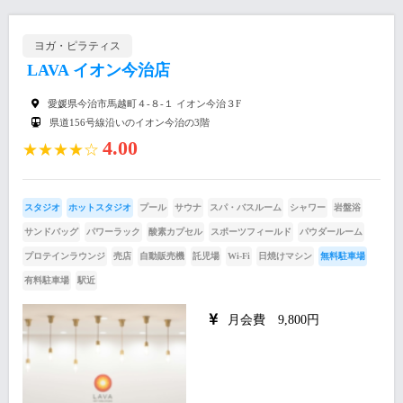
ヨガ・ピラティス
LAVA イオン今治店
愛媛県今治市馬越町４-８-１ イオン今治３F
県道156号線沿いのイオン今治の3階
4.00
★★★★☆
スタジオ
ホットスタジオ
プール
サウナ
スパ・バスルーム
シャワー
岩盤浴
サンドバッグ
パワーラック
酸素カプセル
スポーツフィールド
パウダールーム
プロテインラウンジ
売店
自動販売機
託児場
Wi-Fi
日焼けマシン
無料駐車場
有料駐車場
駅近
月会費 9,800円