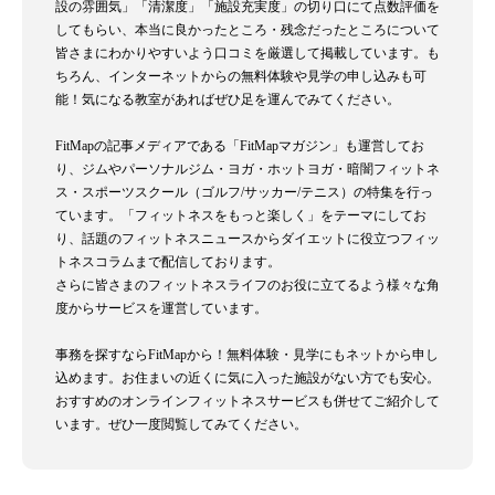
設の雰囲気」「清潔度」「施設充実度」の切り口にて点数評価を
してもらい、本当に良かったところ・残念だったところについて
皆さまにわかりやすいよう口コミを厳選して掲載しています。も
ちろん、インターネットからの無料体験や見学の申し込みも可
能！気になる教室があればぜひ足を運んでみてください。
FitMapの記事メディアである「FitMapマガジン」も運営してお
り、ジムやパーソナルジム・ヨガ・ホットヨガ・暗闇フィットネ
ス・スポーツスクール（ゴルフ/サッカー/テニス）の特集を行っ
ています。「フィットネスをもっと楽しく」をテーマにしてお
り、話題のフィットネスニュースからダイエットに役立つフィッ
トネスコラムまで配信しております。
さらに皆さまのフィットネスライフのお役に立てるよう様々な角
度からサービスを運営しています。
事務を探すならFitMapから！無料体験・見学にもネットから申し
込めます。お住まいの近くに気に入った施設がない方でも安心。
おすすめのオンラインフィットネスサービスも併せてご紹介して
います。ぜひ一度閲覧してみてください。