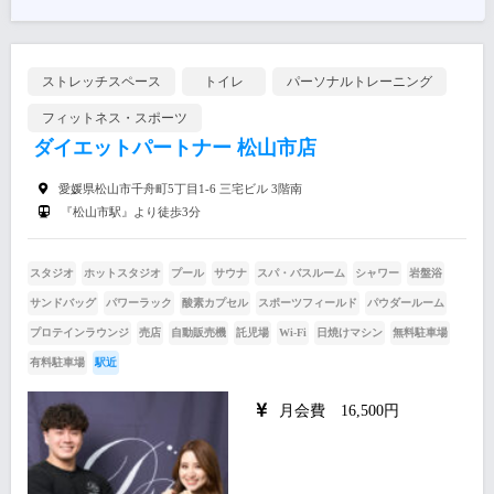
ストレッチスペース
トイレ
パーソナルトレーニング
フィットネス・スポーツ
ダイエットパートナー 松山市店
愛媛県松山市千舟町5丁目1-6 三宅ビル 3階南
『松山市駅』より徒歩3分
スタジオ
ホットスタジオ
プール
サウナ
スパ・バスルーム
シャワー
岩盤浴
サンドバッグ
パワーラック
酸素カプセル
スポーツフィールド
パウダールーム
プロテインラウンジ
売店
自動販売機
託児場
Wi-Fi
日焼けマシン
無料駐車場
有料駐車場
駅近
月会費 16,500円