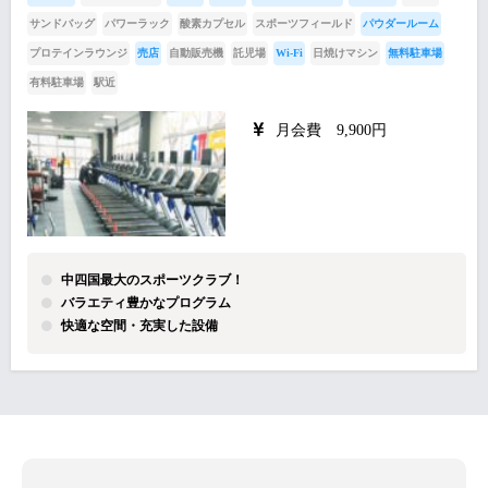
サンドバッグ
パワーラック
酸素カプセル
スポーツフィールド
パウダールーム
プロテインラウンジ
売店
自動販売機
託児場
Wi-Fi
日焼けマシン
無料駐車場
有料駐車場
駅近
月会費 9,900円
中四国最大のスポーツクラブ！
バラエティ豊かなプログラム
快適な空間・充実した設備