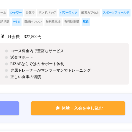
ルーム
シャワー
岩盤浴
サンドバッグ
パワーラック
酸素カプセル
スポーツフィールド
託児場
Wi-Fi
日焼けマシン
無料駐車場
有料駐車場
駅近
月会費 327,800円
コース料金内で豊富なサービス
返金サポート
RIZAPならではの サポート体制
専属トレーナーがマンツーマンでトレーニング
正しい食事の習慣
体験・入会を申し込む