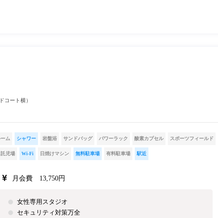
ードコート横）
ルーム
シャワー
岩盤浴
サンドバッグ
パワーラック
酸素カプセル
スポーツフィールド
託児場
Wi-Fi
日焼けマシン
無料駐車場
有料駐車場
駅近
月会費 13,750円
女性専用スタジオ
セキュリティ対策万全