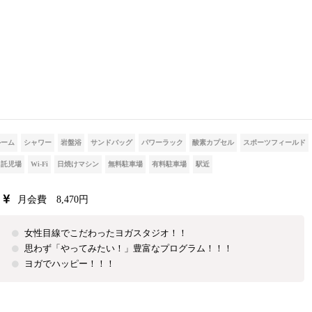
ルーム
シャワー
岩盤浴
サンドバッグ
パワーラック
酸素カプセル
スポーツフィールド
託児場
Wi-Fi
日焼けマシン
無料駐車場
有料駐車場
駅近
月会費 8,470円
女性目線でこだわったヨガスタジオ！！
思わず「やってみたい！」豊富なプログラム！！！
ヨガでハッピー！！！