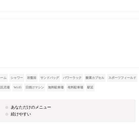
ルーム
シャワー
岩盤浴
サンドバッグ
パワーラック
酸素カプセル
スポーツフィールド
託児場
Wi-Fi
日焼けマシン
無料駐車場
有料駐車場
駅近
あなただけのメニュー
続けやすい