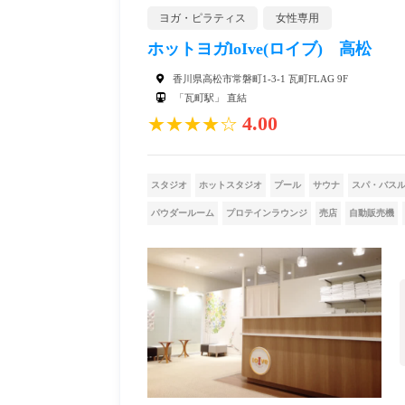
ヨガ・ピラティス
女性専用
ホットヨガloIve(ロイブ) 高松
香川県高松市常磐町1-3-1 瓦町FLAG 9F
「瓦町駅」 直結
4.00
★★★★☆
スタジオ
ホットスタジオ
プール
サウナ
スパ・バス
パウダールーム
プロテインラウンジ
売店
自動販売機