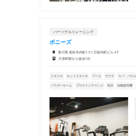
パーソナルトレーニング
ボニーズ
香川県 高松市内町1?13 日新内町ビル３F
片原町駅から徒歩5分
スタジオ
ホットスタジオ
プール
サウナ
スパ・バス
パウダールーム
プロテインラウンジ
売店
自動販売機