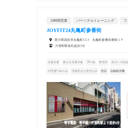
24時間営業
パーソナルトレーニング
フ
JOYFIT24丸亀町参番街
香川県高松市丸亀町13-3 丸亀町参番街東館１Ｆ
片原町駅改札徒歩3分
スタジオ
ホットスタジオ
プール
サウナ
スパ・バス
パウダールーム
プロテインラウンジ
売店
自動販売機