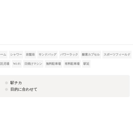
ルーム
シャワー
岩盤浴
サンドバッグ
パワーラック
酸素カプセル
スポーツフィールド
託児場
Wi-Fi
日焼けマシン
無料駐車場
有料駐車場
駅近
駅チカ
目的に合わせて