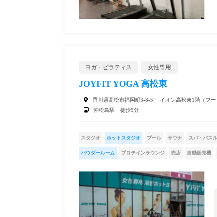
ヨガ・ピラティス
女性専用
JOYFIT YOGA 高松東
香川県高松市福岡町3-8-5 イオン高松東1階（フ
沖松島駅 徒歩5分
スタジオ
ホットスタジオ
プール
サウナ
スパ・バス
パウダールーム
プロテインラウンジ
売店
自動販売機