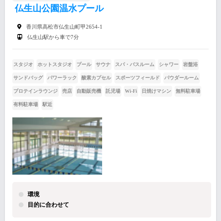
仏生山公園温水プール
香川県高松市仏生山町甲2654-1
仏生山駅から車で7分
スタジオ
ホットスタジオ
プール
サウナ
スパ・バスルーム
シャワー
岩盤浴
サンドバッグ
パワーラック
酸素カプセル
スポーツフィールド
パウダールーム
プロテインラウンジ
売店
自動販売機
託児場
Wi-Fi
日焼けマシン
無料駐車場
有料駐車場
駅近
環境
目的に合わせて