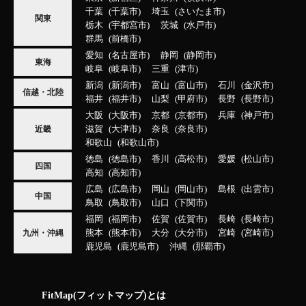
千葉
千葉市
埼玉
さいたま市
関東
栃木
宇都宮市
茨城
水戸市
群馬
前橋市
愛知
名古屋市
静岡
静岡市
東海
岐阜
岐阜市
三重
津市
新潟
新潟市
富山
富山市
石川
金沢市
信越・北陸
福井
福井市
山梨
甲府市
長野
長野市
大阪
大阪市
京都
京都市
兵庫
神戸市
滋賀
大津市
奈良
奈良市
近畿
和歌山
和歌山市
徳島
徳島市
香川
高松市
愛媛
松山市
四国
高知
高知市
広島
広島市
岡山
岡山市
島根
出雲市
中国
鳥取
鳥取市
山口
下関市
福岡
福岡市
佐賀
佐賀市
長崎
長崎市
熊本
熊本市
大分
大分市
宮崎
宮崎市
九州・沖縄
鹿児島
鹿児島市
沖縄
那覇市
FitMap(フィットマップ)とは