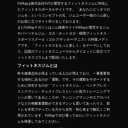
FitMapは株式会社FiiTが運営するフィットネスジムに特化し
たフィットネスポータルサイトです。「あなたにピッタリの
ジムを」というコンセプトの元、ジムユーザー様のジム探し
のお役に立つサイト作りをしております。
またFitMapマガジンはジム検索サイトFitMapが運営するジム
やパーソナルジム・ヨガ・ホットヨガ・暗闇フィットネス・
スポーツスクール（ゴルフ/サッカー/テニス）の特集メディ
アです。「フィットネスをもっと楽しく」をテーマにしてお
り、話題のフィットネスニュースからダイエットに役立つフ
ィットネスコラムまで配信いたします。
フィットネスジムとは
昨今健康志向が高まっている人口が増えており、一番重要視
する傾向にあるのが「運動」です。その運動をサポートする
ために存在するのが「フィットネスジム」。ベンチプレス・
スミスマシン・チェストプレスといった筋力トレーニングマ
シンが置いてあるところや、ランニングマシンやエアロバイ
クなどの有酸素運動ができるマシンも置いてあったりと、筋
トレを本気でやっている方から女性・初心者まで幅広くご利
用されています。FitMapでぜひ通ってみたいフィットネスジ
ムを検索してみてください。