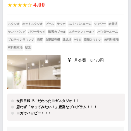
4.00
★★★★☆
スタジオ
ホットスタジオ
プール
サウナ
スパ・バスルーム
シャワー
岩盤浴
サンドバッグ
パワーラック
酸素カプセル
スポーツフィールド
パウダールーム
プロテインラウンジ
売店
自動販売機
託児場
Wi-Fi
日焼けマシン
無料駐車場
有料駐車場
駅近
月会費 8,470円
女性目線でこだわったヨガスタジオ！！
思わず「やってみたい！」豊富なプログラム！！！
ヨガでハッピー！！！