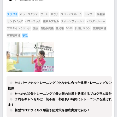
スタジオ
ホットスタジオ
プール
サウナ
スパ・バスルーム
シャワー
岩盤浴
サンドバッグ
パワーラック
酸素カプセル
スポーツフィールド
パウダールーム
プロテインラウンジ
売店
自動販売機
託児場
Wi-Fi
日焼けマシン
無料駐車場
有料駐車場
駅近
セミパーソナルトレーニングであなたに合った健康トレーニングをご
提供
たったの30分トレーニングで最大限の効果を発揮するプログラム設計
予約もキャンセルは一切不要！都合良い時間にトレーニングを受けれ
ます
新型コロナウイルス感染予防対策を徹底実施で安心！