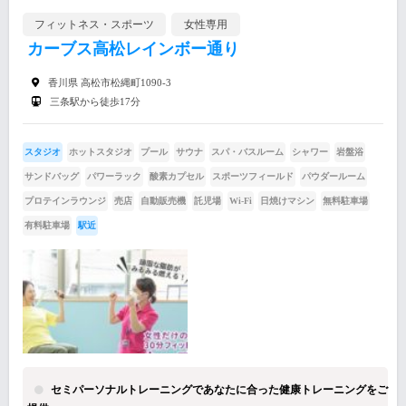
フィットネス・スポーツ
女性専用
カーブス高松レインボー通り
香川県 高松市松縄町1090-3
三条駅から徒歩17分
スタジオ
ホットスタジオ
プール
サウナ
スパ・バスルーム
シャワー
岩盤浴
サンドバッグ
パワーラック
酸素カプセル
スポーツフィールド
パウダールーム
プロテインラウンジ
売店
自動販売機
託児場
Wi-Fi
日焼けマシン
無料駐車場
有料駐車場
駅近
セミパーソナルトレーニングであなたに合った健康トレーニングをご