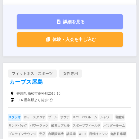
詳細を見る
体験・入会を申し込む
フィットネス・スポーツ
女性専用
カーブス屋島
香川県 高松市高松町2513-10
ＪＲ屋島駅より徒歩3分
スタジオ
ホットスタジオ
プール
サウナ
スパ・バスルーム
シャワー
岩盤浴
サンドバッグ
パワーラック
酸素カプセル
スポーツフィールド
パウダールーム
プロテインラウンジ
売店
自動販売機
託児場
Wi-Fi
日焼けマシン
無料駐車場