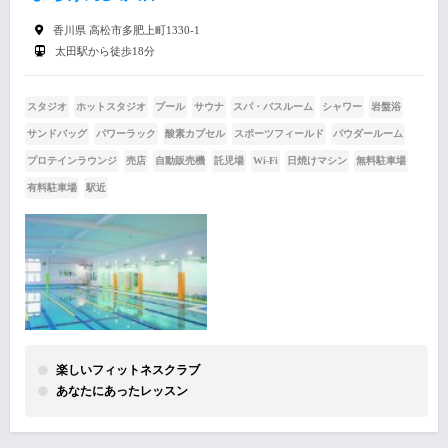
香川県 高松市多肥上町1330-1
太田駅から徒歩18分
スタジオ
ホットスタジオ
プール
サウナ
スパ・バスルーム
シャワー
岩盤浴
サンドバッグ
パワーラック
酸素カプセル
スポーツフィールド
パウダールーム
プロテインラウンジ
売店
自動販売機
託児場
Wi-Fi
日焼けマシン
無料駐車場
有料駐車場
駅近
楽しいフィットネスクラブ
あなたにあったレッスン