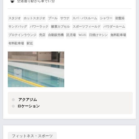
空港通り駅から車で17分
スタジオ
ホットスタジオ
プール
サウナ
スパ・バスルーム
シャワー
岩盤浴
サンドバッグ
パワーラック
酸素カプセル
スポーツフィールド
パウダールーム
プロテインラウンジ
売店
自動販売機
託児場
Wi-Fi
日焼けマシン
無料駐車場
有料駐車場
駅近
アクアジム
ロケーション
フィットネス・スポーツ