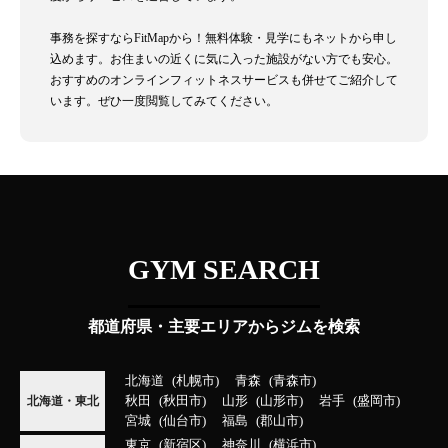
事務を探すならFitMapから！無料体験・見学にもネットから申し
込めます。お住まいの近くに気に入った施設がない方でも安心。
おすすめのオンラインフィットネスサービスも併せてご紹介して
います。ぜひ一度閲覧してみてください。
GYM SEARCH
都道府県・主要エリアからジムを検索
北海道
札幌市
青森
青森市
秋田
秋田市
山形
山形市
岩手
盛岡市
北海道・東北
宮城
仙台市
福島
郡山市
東京
新宿区
神奈川
横浜市