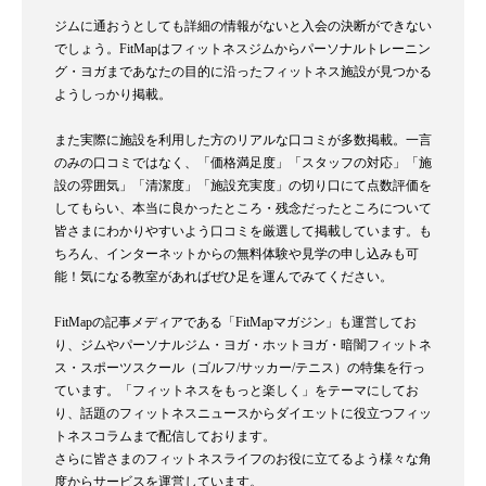
ジムに通おうとしても詳細の情報がないと入会の決断ができない
でしょう。FitMapはフィットネスジムからパーソナルトレーニン
グ・ヨガまであなたの目的に沿ったフィットネス施設が見つかる
ようしっかり掲載。
また実際に施設を利用した方のリアルな口コミが多数掲載。一言
のみの口コミではなく、「価格満足度」「スタッフの対応」「施
設の雰囲気」「清潔度」「施設充実度」の切り口にて点数評価を
してもらい、本当に良かったところ・残念だったところについて
皆さまにわかりやすいよう口コミを厳選して掲載しています。も
ちろん、インターネットからの無料体験や見学の申し込みも可
能！気になる教室があればぜひ足を運んでみてください。
FitMapの記事メディアである「FitMapマガジン」も運営してお
り、ジムやパーソナルジム・ヨガ・ホットヨガ・暗闇フィットネ
ス・スポーツスクール（ゴルフ/サッカー/テニス）の特集を行っ
ています。「フィットネスをもっと楽しく」をテーマにしてお
り、話題のフィットネスニュースからダイエットに役立つフィッ
トネスコラムまで配信しております。
さらに皆さまのフィットネスライフのお役に立てるよう様々な角
度からサービスを運営しています。