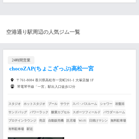
空港通り駅周辺の人気ジム一覧
24時間営業
chocoZAP(ちょこざっぷ)高松一宮
〒761-8084 香川県高松市一宮町261-1 大塚店舗 1F
琴電琴平線「一宮」駅出入口徒歩12分
スタジオ
ホットスタジオ
プール
サウナ
スパ・バスルーム
シャワー
岩盤浴
サンドバッグ
パワーラック
酸素カプセル
スポーツフィールド
パウダールーム
プロテインラウンジ
売店
自動販売機
託児場
Wi-Fi
日焼けマシン
無料駐車場
有料駐車場
駅近