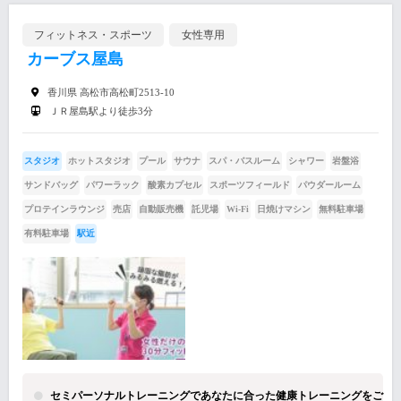
フィットネス・スポーツ
女性専用
カーブス屋島
香川県 高松市高松町2513-10
ＪＲ屋島駅より徒歩3分
スタジオ
ホットスタジオ
プール
サウナ
スパ・バスルーム
シャワー
岩盤浴
サンドバッグ
パワーラック
酸素カプセル
スポーツフィールド
パウダールーム
プロテインラウンジ
売店
自動販売機
託児場
Wi-Fi
日焼けマシン
無料駐車場
有料駐車場
駅近
セミパーソナルトレーニングであなたに合った健康トレーニングをご