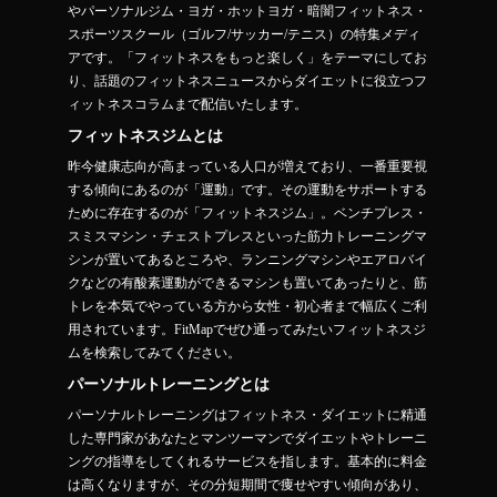
やパーソナルジム・ヨガ・ホットヨガ・暗闇フィットネス・
スポーツスクール（ゴルフ/サッカー/テニス）の特集メディ
アです。「フィットネスをもっと楽しく」をテーマにしてお
り、話題のフィットネスニュースからダイエットに役立つフ
ィットネスコラムまで配信いたします。
フィットネスジムとは
昨今健康志向が高まっている人口が増えており、一番重要視
する傾向にあるのが「運動」です。その運動をサポートする
ために存在するのが「フィットネスジム」。ベンチプレス・
スミスマシン・チェストプレスといった筋力トレーニングマ
シンが置いてあるところや、ランニングマシンやエアロバイ
クなどの有酸素運動ができるマシンも置いてあったりと、筋
トレを本気でやっている方から女性・初心者まで幅広くご利
用されています。FitMapでぜひ通ってみたいフィットネスジ
ムを検索してみてください。
パーソナルトレーニングとは
パーソナルトレーニングはフィットネス・ダイエットに精通
した専門家があなたとマンツーマンでダイエットやトレーニ
ングの指導をしてくれるサービスを指します。基本的に料金
は高くなりますが、その分短期間で痩せやすい傾向があり、