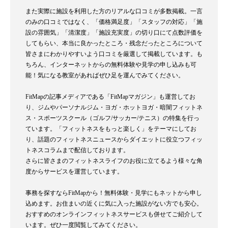
また実際に施設を利用した方のリアルな口コミが多数掲載。一言
のみの口コミではなく、「価格満足度」「スタッフの対応」「施
設の雰囲気」「清潔度」「施設充実度」の切り口にて点数評価を
してもらい、本当に良かったところ・残念だったところについて
皆さまにわかりやすいよう口コミを厳選して掲載しています。も
ちろん、インターネットからの無料体験や見学の申し込みも可
能！気になる教室があればぜひ足を運んでみてください。
FitMapの記事メディアである「FitMapマガジン」も運営してお
り、ジムやパーソナルジム・ヨガ・ホットヨガ・暗闇フィットネ
ス・スポーツスクール（ゴルフ/サッカー/テニス）の特集を行っ
ています。「フィットネスをもっと楽しく」をテーマにしてお
り、話題のフィットネスニュースからダイエットに役立つフィッ
トネスコラムまで配信しております。
さらに皆さまのフィットネスライフのお役に立てるよう様々な角
度からサービスを運営しています。
事務を探すならFitMapから！無料体験・見学にもネットから申し
込めます。お住まいの近くに気に入った施設がない方でも安心。
おすすめのオンラインフィットネスサービスも併せてご紹介して
います。ぜひ一度閲覧してみてください。