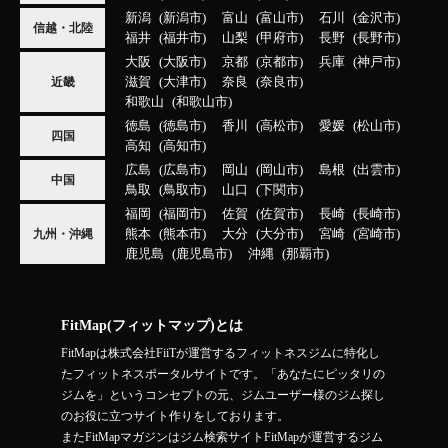
新潟
新潟市
富山
富山市
石川
金沢市
信越・北陸
福井
福井市
山梨
甲府市
長野
長野市
大阪
大阪市
京都
京都市
兵庫
神戸市
滋賀
大津市
奈良
奈良市
近畿
和歌山
和歌山市
徳島
徳島市
香川
高松市
愛媛
松山市
四国
高知
高知市
広島
広島市
岡山
岡山市
島根
出雲市
中国
鳥取
鳥取市
山口
下関市
福岡
福岡市
佐賀
佐賀市
長崎
長崎市
熊本
熊本市
大分
大分市
宮崎
宮崎市
九州・沖縄
鹿児島
鹿児島市
沖縄
那覇市
FitMap(フィットマップ)とは
FitMapは株式会社FiiTが運営するフィットネスジムに特化し
たフィットネスポータルサイトです。「あなたにピッタリの
ジムを」というコンセプトの元、ジムユーザー様のジム探し
のお役に立つサイト作りをしております。
またFitMapマガジンはジム検索サイトFitMapが運営するジム