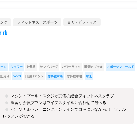
ング
フィットネス・スポーツ
ヨガ・ピラティス
々市
ルーム
シャワー
岩盤浴
サンドバッグ
パワーラック
酸素カプセル
スポーツフィールド
託児場
Wi-Fi
日焼けマシン
無料駐車場
有料駐車場
駅近
マシン・プール・スタジオ完備の総合フィットネスクラブ
豊富な会員プランはライフスタイルに合わせて選べる
パーソナルトレーニングオンラインで自宅にいながらパーソナル
レッスンができる