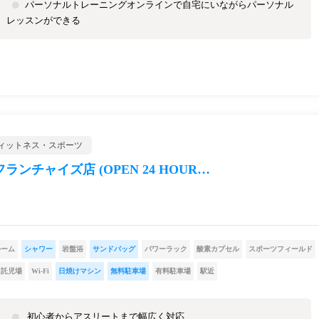
パーソナルトレーニングオンラインで自宅にいながらパーソナル
レッスンができる
ィットネス・スポーツ
チャイズ店 (OPEN 24 HOUR…
ルーム
シャワー
岩盤浴
サンドバッグ
パワーラック
酸素カプセル
スポーツフィールド
託児場
Wi-Fi
日焼けマシン
無料駐車場
有料駐車場
駅近
初心者からアスリートまで幅広く対応