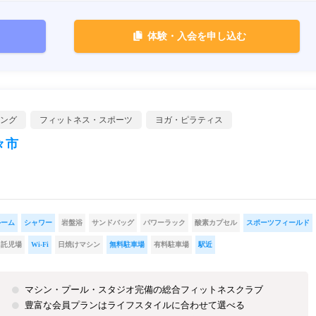
体験・入会を申し込む
ング
フィットネス・スポーツ
ヨガ・ピラティス
々市
ルーム
シャワー
岩盤浴
サンドバッグ
パワーラック
酸素カプセル
スポーツフィールド
託児場
Wi-Fi
日焼けマシン
無料駐車場
有料駐車場
駅近
マシン・プール・スタジオ完備の総合フィットネスクラブ
豊富な会員プランはライフスタイルに合わせて選べる