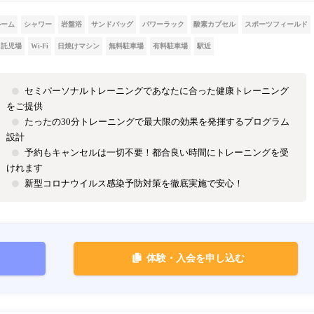
ルーム
シャワー
岩盤浴
サンドバッグ
パワーラック
酸素カプセル
スポーツフィールド
託児場
Wi-Fi
日焼けマシン
無料駐車場
有料駐車場
駅近
セミパーソナルトレーニングであなたに合った健康トレーニング
をご提供
たったの30分トレーニングで最大限の効果を発揮するプログラム
設計
予約もキャンセルは一切不要！都合良い時間にトレーニングを受
けれます
新型コロナウイルス感染予防対策を徹底実施で安心！
体験・入会を申し込む