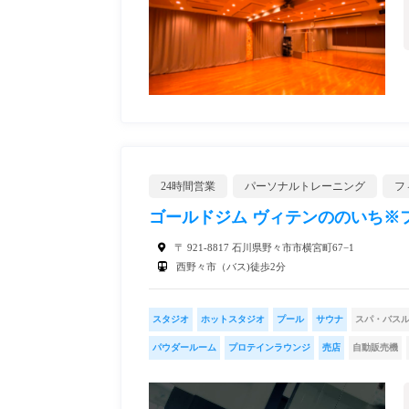
24時間営業
パーソナルトレーニング
フ
ゴールドジム ヴィテンののいち※フラン
〒 921-8817 石川県野々市市横宮町67−1
西野々市（バス)徒歩2分
スタジオ
ホットスタジオ
プール
サウナ
スパ・バス
パウダールーム
プロテインラウンジ
売店
自動販売機