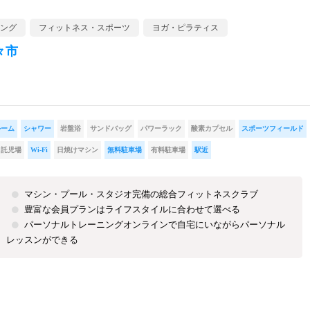
ング
フィットネス・スポーツ
ヨガ・ピラティス
々市
ルーム
シャワー
岩盤浴
サンドバッグ
パワーラック
酸素カプセル
スポーツフィールド
託児場
Wi-Fi
日焼けマシン
無料駐車場
有料駐車場
駅近
マシン・プール・スタジオ完備の総合フィットネスクラブ
豊富な会員プランはライフスタイルに合わせて選べる
パーソナルトレーニングオンラインで自宅にいながらパーソナル
レッスンができる