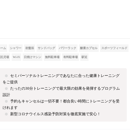
ルーム
シャワー
岩盤浴
サンドバッグ
パワーラック
酸素カプセル
スポーツフィールド
託児場
Wi-Fi
日焼けマシン
無料駐車場
有料駐車場
駅近
セミパーソナルトレーニングであなたに合った健康トレーニング
をご提供
たったの30分トレーニングで最大限の効果を発揮するプログラム
設計
予約もキャンセルは一切不要！都合良い時間にトレーニングを受
けれます
新型コロナウイルス感染予防対策を徹底実施で安心！