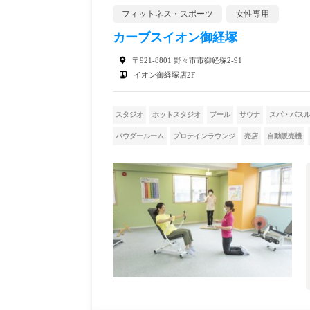
フィットネス・スポーツ
女性専用
カーブスイオン御経塚
〒921-8801 野々市市御経塚2-91
イオン御経塚店2F
スタジオ
ホットスタジオ
プール
サウナ
スパ・バス
パウダールーム
プロテインラウンジ
売店
自動販売機