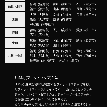
新潟
新潟市
富山
富山市
石川
金沢市
信越・北陸
福井
福井市
山梨
甲府市
長野
長野市
大阪
大阪市
京都
京都市
兵庫
神戸市
滋賀
大津市
奈良
奈良市
近畿
和歌山
和歌山市
徳島
徳島市
香川
高松市
愛媛
松山市
四国
高知
高知市
広島
広島市
岡山
岡山市
島根
出雲市
中国
鳥取
鳥取市
山口
下関市
福岡
福岡市
佐賀
佐賀市
長崎
長崎市
熊本
熊本市
大分
大分市
宮崎
宮崎市
九州・沖縄
鹿児島
鹿児島市
沖縄
那覇市
FitMap(フィットマップ)とは
FitMapは株式会社FiiTが運営するフィットネスジムに特化し
たフィットネスポータルサイトです。「あなたにピッタリの
ジムを」というコンセプトの元、ジムユーザー様のジム探し
のお役に立つサイト作りをしております。
またFitMapマガジンはジム検索サイトFitMapが運営するジム