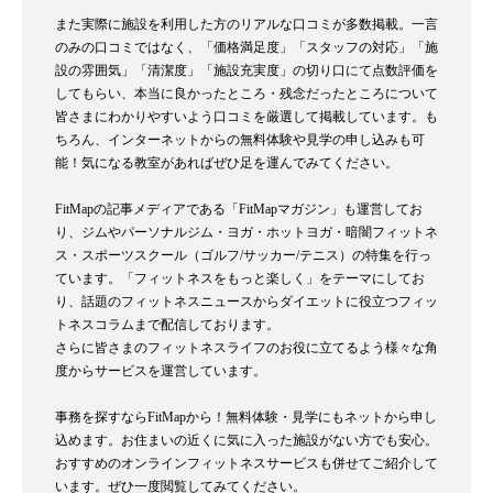
また実際に施設を利用した方のリアルな口コミが多数掲載。一言
のみの口コミではなく、「価格満足度」「スタッフの対応」「施
設の雰囲気」「清潔度」「施設充実度」の切り口にて点数評価を
してもらい、本当に良かったところ・残念だったところについて
皆さまにわかりやすいよう口コミを厳選して掲載しています。も
ちろん、インターネットからの無料体験や見学の申し込みも可
能！気になる教室があればぜひ足を運んでみてください。
FitMapの記事メディアである「FitMapマガジン」も運営してお
り、ジムやパーソナルジム・ヨガ・ホットヨガ・暗闇フィットネ
ス・スポーツスクール（ゴルフ/サッカー/テニス）の特集を行っ
ています。「フィットネスをもっと楽しく」をテーマにしてお
り、話題のフィットネスニュースからダイエットに役立つフィッ
トネスコラムまで配信しております。
さらに皆さまのフィットネスライフのお役に立てるよう様々な角
度からサービスを運営しています。
事務を探すならFitMapから！無料体験・見学にもネットから申し
込めます。お住まいの近くに気に入った施設がない方でも安心。
おすすめのオンラインフィットネスサービスも併せてご紹介して
います。ぜひ一度閲覧してみてください。