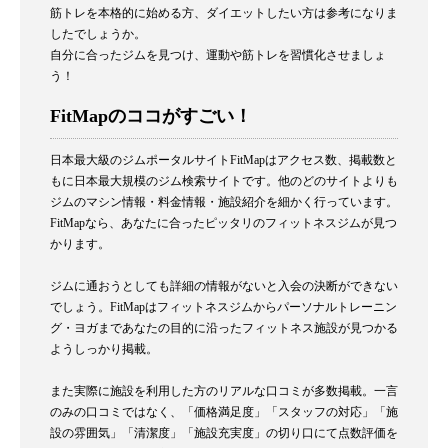
筋トレを本格的に始める方、ダイエットしたい方は参考になりま
したでしょうか。
自分に合ったジムを見つけ、運動や筋トレを習慣化させましょ
う！
FitMapのココがすごい！
日本最大級のジムポータルサイトFitMapはアクセス数、掲載数と
もに日本最大規模のジム検索サイトです。他のどのサイトよりも
ジムのマシン情報・料金情報・施設紹介を細かく行っています。
FitMapなら、あなたに合ったピッタリのフィットネスジムが見つ
かります。
ジムに通おうとしても詳細の情報がないと入会の決断ができない
でしょう。FitMapはフィットネスジムからパーソナルトレーニン
グ・ヨガまであなたの目的に沿ったフィットネス施設が見つかる
ようしっかり掲載。
また実際に施設を利用した方のリアルな口コミが多数掲載。一言
のみの口コミではなく、「価格満足度」「スタッフの対応」「施
設の雰囲気」「清潔度」「施設充実度」の切り口にて点数評価を