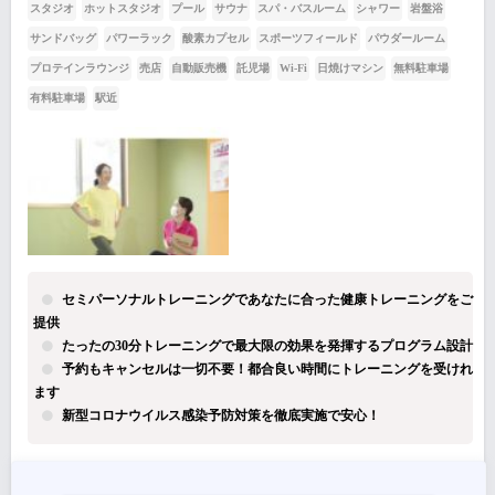
スタジオ
ホットスタジオ
プール
サウナ
スパ・バスルーム
シャワー
岩盤浴
サンドバッグ
パワーラック
酸素カプセル
スポーツフィールド
パウダールーム
プロテインラウンジ
売店
自動販売機
託児場
Wi-Fi
日焼けマシン
無料駐車場
有料駐車場
駅近
セミパーソナルトレーニングであなたに合った健康トレーニングをご
提供
たったの30分トレーニングで最大限の効果を発揮するプログラム設計
予約もキャンセルは一切不要！都合良い時間にトレーニングを受けれ
ます
新型コロナウイルス感染予防対策を徹底実施で安心！