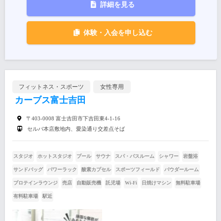
詳細を見る
体験・入会を申し込む
フィットネス・スポーツ
女性専用
カーブス富士吉田
〒403-0008 富士吉田市下吉田東4-1-16
セルバ本店敷地内、愛染通り交差点そば
スタジオ
ホットスタジオ
プール
サウナ
スパ・バスルーム
シャワー
岩盤浴
サンドバッグ
パワーラック
酸素カプセル
スポーツフィールド
パウダールーム
プロテインラウンジ
売店
自動販売機
託児場
Wi-Fi
日焼けマシン
無料駐車場
有料駐車場
駅近