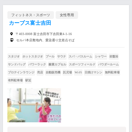
フィットネス・スポーツ
女性専用
カーブス富士吉田
〒403-0008 富士吉田市下吉田東4-1-16
セルバ本店敷地内、愛染通り交差点そば
スタジオ
ホットスタジオ
プール
サウナ
スパ・バスルーム
シャワー
岩盤浴
サンドバッグ
パワーラック
酸素カプセル
スポーツフィールド
パウダールーム
プロテインラウンジ
売店
自動販売機
託児場
Wi-Fi
日焼けマシン
無料駐車場
有料駐車場
駅近