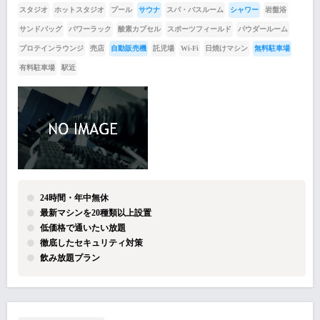
スタジオ
ホットスタジオ
プール
サウナ
スパ・バスルーム
シャワー
岩盤浴
サンドバッグ
パワーラック
酸素カプセル
スポーツフィールド
パウダールーム
プロテインラウンジ
売店
自動販売機
託児場
Wi-Fi
日焼けマシン
無料駐車場
有料駐車場
駅近
24時間・年中無休
最新マシンを20種類以上設置
低価格で通いたい放題
徹底したセキュリティ対策
飲み放題プラン