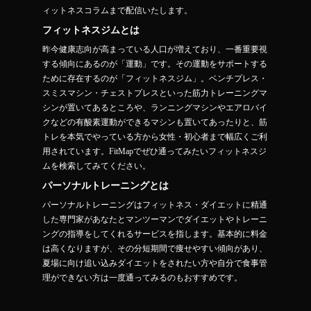
ィットネスコラムまで配信いたします。
フィットネスジムとは
昨今健康志向が高まっている人口が増えており、一番重要視
する傾向にあるのが「運動」です。その運動をサポートする
ために存在するのが「フィットネスジム」。ベンチプレス・
スミスマシン・チェストプレスといった筋力トレーニングマ
シンが置いてあるところや、ランニングマシンやエアロバイ
クなどの有酸素運動ができるマシンも置いてあったりと、筋
トレを本気でやっている方から女性・初心者まで幅広くご利
用されています。FitMapでぜひ通ってみたいフィットネスジ
ムを検索してみてください。
パーソナルトレーニングとは
パーソナルトレーニングはフィットネス・ダイエットに精通
した専門家があなたとマンツーマンでダイエットやトレーニ
ングの指導をしてくれるサービスを指します。基本的に料金
は高くなりますが、その分短期間で痩せやすい傾向があり、
夏場に向け追い込みダイエットをされたい方や自分で食事管
理ができない方は一度通ってみるのもおすすめです。