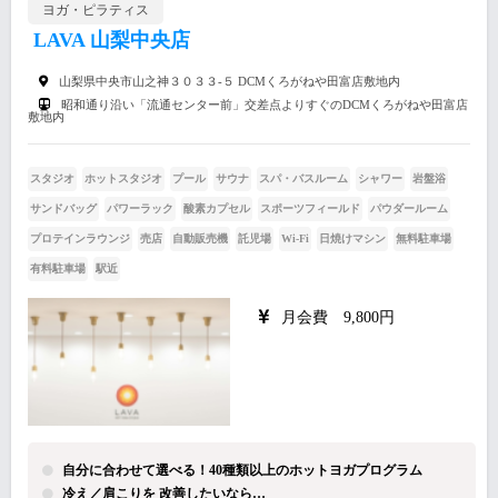
ヨガ・ピラティス
LAVA 山梨中央店
山梨県中央市山之神３０３３‐５ DCMくろがねや田富店敷地内
昭和通り沿い「流通センター前」交差点よりすぐのDCMくろがねや田富店
敷地内
スタジオ
ホットスタジオ
プール
サウナ
スパ・バスルーム
シャワー
岩盤浴
サンドバッグ
パワーラック
酸素カプセル
スポーツフィールド
パウダールーム
プロテインラウンジ
売店
自動販売機
託児場
Wi-Fi
日焼けマシン
無料駐車場
有料駐車場
駅近
月会費 9,800円
自分に合わせて選べる！40種類以上のホットヨガプログラム
冷え／肩こりを 改善したいなら…