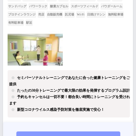
サンドバッグ
パワーラック
酸素カプセル
スポーツフィールド
パウダールーム
プロテインラウンジ
売店
自動販売機
託児場
Wi-Fi
日焼けマシン
無料駐車場
有料駐車場
駅近
セミパーソナルトレーニングであなたに合った健康トレーニングをご
提供
たったの30分トレーニングで最大限の効果を発揮するプログラム設計
予約もキャンセルは一切不要！都合良い時間にトレーニングを受けれ
ます
新型コロナウイルス感染予防対策を徹底実施で安心！