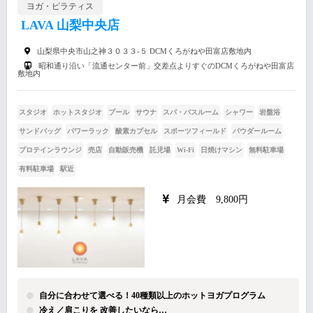
ヨガ・ピラティス
LAVA 山梨中央店
山梨県中央市山之神３０３３‐５ DCMくろがねや田富店敷地内
昭和通り沿い「流通センター前」交差点よりすぐのDCMくろがねや田富店
敷地内
スタジオ
ホットスタジオ
プール
サウナ
スパ・バスルーム
シャワー
岩盤浴
サンドバッグ
パワーラック
酸素カプセル
スポーツフィールド
パウダールーム
プロテインラウンジ
売店
自動販売機
託児場
Wi-Fi
日焼けマシン
無料駐車場
有料駐車場
駅近
月会費 9,800円
自分に合わせて選べる！40種類以上のホットヨガプログラム
冷え／肩こりを 改善したいなら…