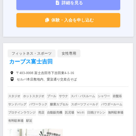
詳細を見る
体験・入会を申し込む
フィットネス・スポーツ
女性専用
カーブス富士吉田
〒403-0008 富士吉田市下吉田東4-1-16
セルバ本店敷地内、愛染通り交差点そば
スタジオ
ホットスタジオ
プール
サウナ
スパ・バスルーム
シャワー
岩盤浴
サンドバッグ
パワーラック
酸素カプセル
スポーツフィールド
パウダールーム
プロテインラウンジ
売店
自動販売機
託児場
Wi-Fi
日焼けマシン
無料駐車場
有料駐車場
駅近