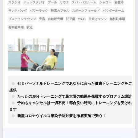
スタジオ
ホットスタジオ
プール
サウナ
スパ・バスルーム
シャワー
岩盤浴
サンドバッグ
パワーラック
酸素カプセル
スポーツフィールド
パウダールーム
プロテインラウンジ
売店
自動販売機
託児場
Wi-Fi
日焼けマシン
無料駐車場
有料駐車場
駅近
セミパーソナルトレーニングであなたに合った健康トレーニングをご
提供
たったの30分トレーニングで最大限の効果を発揮するプログラム設計
予約もキャンセルは一切不要！都合良い時間にトレーニングを受けれ
ます
新型コロナウイルス感染予防対策を徹底実施で安心！