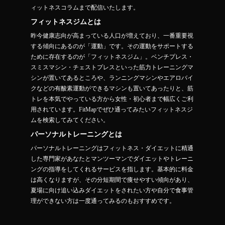
ィットネスコラムまで配信いたします。
フィットネスジムとは
昨今健康志向が高まっている人口が増えており、一番重要視
する傾向にあるのが「運動」です。その運動をサポートする
ために存在するのが「フィットネスジム」。ベンチプレス・
スミスマシン・チェストプレスといった筋力トレーニングマ
シンが置いてあるところや、ランニングマシンやエアロバイ
クなどの有酸素運動ができるマシンも置いてあったりと、筋
トレを本気でやっている方から女性・初心者まで幅広くご利
用されています。FitMapでぜひ通ってみたいフィットネスジ
ムを検索してみてください。
パーソナルトレーニングとは
パーソナルトレーニングはフィットネス・ダイエットに精通
した専門家があなたとマンツーマンでダイエットやトレーニ
ングの指導をしてくれるサービスを指します。基本的に料金
は高くなりますが、その分短期間で痩せやすい傾向があり、
夏場に向け追い込みダイエットをされたい方や自分で食事管
理ができない方は一度通ってみるのもおすすめです。