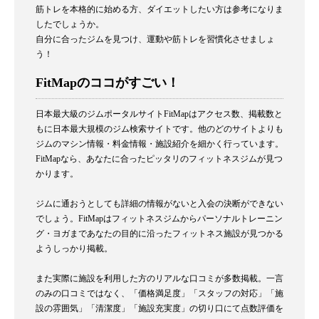
筋トレを本格的に始める方、ダイエットしたい方は参考になりま
したでしょうか。
自分に合ったジムを見つけ、運動や筋トレを習慣化させましょ
う！
FitMapのココがすごい！
日本最大級のジムポータルサイトFitMapはアクセス数、掲載数と
もに日本最大規模のジム検索サイトです。他のどのサイトよりも
ジムのマシン情報・料金情報・施設紹介を細かく行っています。
FitMapなら、あなたに合ったピッタリのフィットネスジムが見つ
かります。
ジムに通おうとしても詳細の情報がないと入会の決断ができない
でしょう。FitMapはフィットネスジムからパーソナルトレーニン
グ・ヨガまであなたの目的に沿ったフィットネス施設が見つかる
ようしっかり掲載。
また実際に施設を利用した方のリアルな口コミが多数掲載。一言
のみの口コミではなく、「価格満足度」「スタッフの対応」「施
設の雰囲気」「清潔度」「施設充実度」の切り口にて点数評価を