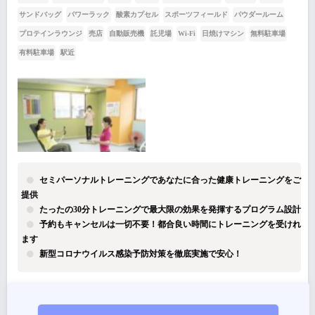
サンドバッグ
パワーラック
酸素カプセル
スポーツフィールド
パウダールーム
プロテインラウンジ
売店
自動販売機
託児場
Wi-Fi
日焼けマシン
無料駐車場
有料駐車場
駅近
セミパーソナルトレーニングであなたに合った健康トレーニングをご
提供
たったの30分トレーニングで最大限の効果を発揮するプログラム設計
予約もキャンセルは一切不要！都合良い時間にトレーニングを受けれ
ます
新型コロナウイルス感染予防対策を徹底実施で安心！