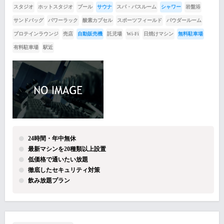
スタジオ
ホットスタジオ
プール
サウナ
スパ・バスルーム
シャワー
岩盤浴
サンドバッグ
パワーラック
酸素カプセル
スポーツフィールド
パウダールーム
プロテインラウンジ
売店
自動販売機
託児場
Wi-Fi
日焼けマシン
無料駐車場
有料駐車場
駅近
24時間・年中無休
最新マシンを20種類以上設置
低価格で通いたい放題
徹底したセキュリティ対策
飲み放題プラン