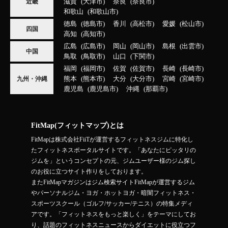
滋賀
大津市
奈良
奈良市
近畿
和歌山
和歌山市
徳島
徳島市
香川
高松市
愛媛
松山市
四国
高知
高知市
広島
広島市
岡山
岡山市
島根
出雲市
中国
鳥取
鳥取市
山口
下関市
福岡
福岡市
佐賀
佐賀市
長崎
長崎市
熊本
熊本市
大分
大分市
宮崎
宮崎市
九州・沖縄
鹿児島
鹿児島市
沖縄
那覇市
FitMap(フィットマップ)とは
FitMapは株式会社FiiTが運営するフィットネスジムに特化し
たフィットネスポータルサイトです。「あなたにピッタリの
ジムを」というコンセプトの元、ジムユーザー様のジム探し
のお役に立つサイト作りをしております。
またFitMapマガジンはジム検索サイトFitMapが運営するジム
やパーソナルジム・ヨガ・ホットヨガ・暗闇フィットネス・
スポーツスクール（ゴルフ/サッカー/テニス）の特集メディ
アです。「フィットネスをもっと楽しく」をテーマにしてお
り、話題のフィットネスニュースからダイエットに役立つフ