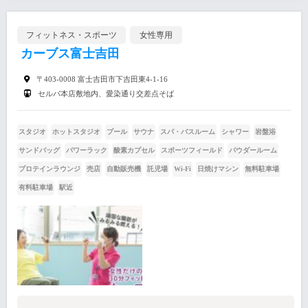
フィットネス・スポーツ
女性専用
カーブス富士吉田
〒403-0008 富士吉田市下吉田東4-1-16
セルバ本店敷地内、愛染通り交差点そば
スタジオ
ホットスタジオ
プール
サウナ
スパ・バスルーム
シャワー
岩盤浴
サンドバッグ
パワーラック
酸素カプセル
スポーツフィールド
パウダールーム
プロテインラウンジ
売店
自動販売機
託児場
Wi-Fi
日焼けマシン
無料駐車場
有料駐車場
駅近