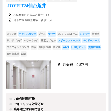
JOYFIT24仙台荒井
宮城県仙台市若林区荒井4-4-8
地下鉄東西線荒井駅 徒歩10分
スタジオ
ホットスタジオ
プール
サウナ
スパ・バスルーム
シャワー
岩盤浴
サンドバッグ
パワーラック
酸素カプセル
スポーツフィールド
パウダールーム
プロテインラウンジ
売店
自動販売機
託児場
Wi-Fi
日焼けマシン
無料駐車場
有料駐車場
駅近
月会費 9,878円
24時間利用可能
セキュリティ対策万全
店を選ばず利用できる