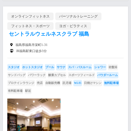
オンラインフィットネス
パーソナルトレーニング
フィットネス・スポーツ
ヨガ・ピラティス
セントラルウェルネスクラブ 福島
福島県福島市栄町1-31
JR福島駅東口徒歩3分
スタジオ
ホットスタジオ
プール
サウナ
スパ・バスルーム
シャワー
岩盤浴
サンドバッグ
パワーラック
酸素カプセル
スポーツフィールド
パウダールーム
プロテインラウンジ
売店
自動販売機
託児場
Wi-Fi
日焼けマシン
無料駐車場
有料駐車場
駅近