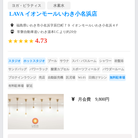
ヨガ・ピラティス
水素水
LAVA イオンモールいわき小名浜店
福島県いわき市小名浜字辰巳町７９ イオンモールいわき小名浜４Ｆ
常磐自動車道いわき湯本I.C.より約20分
4.73
★★★★★
スタジオ
ホットスタジオ
プール
サウナ
スパ・バスルーム
シャワー
岩盤浴
サンドバッグ
パワーラック
酸素カプセル
スポーツフィールド
パウダールーム
プロテインラウンジ
売店
自動販売機
託児場
Wi-Fi
日焼けマシン
無料駐車場
有料駐車場
駅近
月会費 9,800円