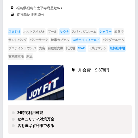
福島県福島市太平寺坿屋敷8-3
南福島駅徒歩15分
スタジオ
ホットスタジオ
プール
サウナ
スパ・バスルーム
シャワー
岩盤浴
サンドバッグ
パワーラック
酸素カプセル
スポーツフィールド
パウダールーム
プロテインラウンジ
売店
自動販売機
託児場
Wi-Fi
日焼けマシン
無料駐車場
有料駐車場
駅近
月会費 9,878円
24時間利用可能
セキュリティ対策万全
店を選ばず利用できる