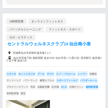
24時間営業
オンラインフィットネス
パーソナルトレーニング
フィットネス・スポーツ
ヨガ・ピラティス
セントラルウェルネスクラブ24 仙台南小泉
宮城県仙台市若林区遠見塚3-2-1
仙台市営地下鉄 薬師堂駅 徒歩18分 仙台市営バス霞の目･荒井駅行 遠見塚3
丁目下車 徒歩1分
スタジオ
ホットスタジオ
プール
サウナ
スパ・バスルーム
シャワー
岩盤浴
サンドバッグ
パワーラック
酸素カプセル
スポーツフィールド
パウダールーム
プロテインラウンジ
売店
自動販売機
託児場
Wi-Fi
日焼けマシン
無料駐車場
有料駐車場
駅近