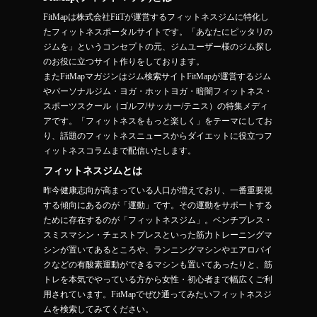
FitMapは株式会社FiiTが運営するフィットネスジムに特化し
たフィットネスポータルサイトです。「あなたにピッタリの
ジムを」というコンセプトの元、ジムユーザー様のジム探し
のお役に立つサイト作りをしております。
またFitMapマガジンはジム検索サイトFitMapが運営するジム
やパーソナルジム・ヨガ・ホットヨガ・暗闇フィットネス・
スポーツスクール（ゴルフ/サッカー/テニス）の特集メディ
アです。「フィットネスをもっと楽しく」をテーマにしてお
り、話題のフィットネスニュースからダイエットに役立つフ
ィットネスコラムまで配信いたします。
フィットネスジムとは
昨今健康志向が高まっている人口が増えており、一番重要視
する傾向にあるのが「運動」です。その運動をサポートする
ために存在するのが「フィットネスジム」。ベンチプレス・
スミスマシン・チェストプレスといった筋力トレーニングマ
シンが置いてあるところや、ランニングマシンやエアロバイ
クなどの有酸素運動ができるマシンも置いてあったりと、筋
トレを本気でやっている方から女性・初心者まで幅広くご利
用されています。FitMapでぜひ通ってみたいフィットネスジ
ムを検索してみてください。