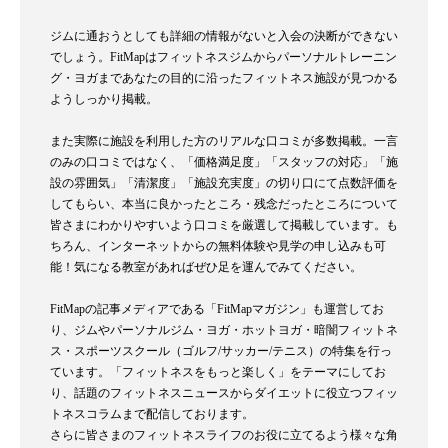
ジムに通おうとしても詳細の情報がないと入会の決断ができない
でしょう。FitMapはフィットネスジムからパーソナルトレーニン
グ・ヨガまであなたの目的に沿ったフィットネス施設が見つかる
ようしっかり掲載。
また実際に施設を利用した方のリアルな口コミが多数掲載。一言
のみの口コミではなく、「価格満足度」「スタッフの対応」「施
設の雰囲気」「清潔度」「施設充実度」の切り口にて点数評価を
してもらい、本当に良かったところ・残念だったところについて
皆さまにわかりやすいよう口コミを厳選して掲載しています。も
ちろん、インターネットからの無料体験や見学の申し込みも可
能！気になる教室があればぜひ足を運んでみてください。
FitMapの記事メディアである「FitMapマガジン」も運営してお
り、ジムやパーソナルジム・ヨガ・ホットヨガ・暗闇フィットネ
ス・スポーツスクール（ゴルフ/サッカー/テニス）の特集を行っ
ています。「フィットネスをもっと楽しく」をテーマにしてお
り、話題のフィットネスニュースからダイエットに役立つフィッ
トネスコラムまで配信しております。
さらに皆さまのフィットネスライフのお役に立てるよう様々な角