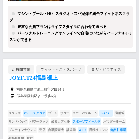
マシン・プール・HOTスタジオ・スパ完備の総合フィットネスクラ
ブ
豊富な会員プランはライフスタイルに合わせて選べる
パーソナルトレーニングオンラインで自宅にいながらパーソナルレッ
スンができる
24時間営業
フィットネス・スポーツ
ヨガ・ピラティス
JOYFIT24福島瀬上
福島県福島市瀬上町字穴田14-1
福島学院前駅より徒歩5分
スタジオ
ホットスタジオ
プール
サウナ
スパ・バスルーム
シャワー
岩盤浴
サンドバッグ
パワーラック
酸素カプセル
スポーツフィールド
パウダールーム
プロテインラウンジ
売店
自動販売機
託児場
Wi-Fi
日焼けマシン
無料駐車場
有料駐車場
駅近