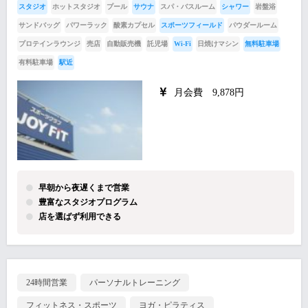
スタジオ
ホットスタジオ
プール
サウナ
スパ・バスルーム
シャワー
岩盤浴
サンドバッグ
パワーラック
酸素カプセル
スポーツフィールド
パウダールーム
プロテインラウンジ
売店
自動販売機
託児場
Wi-Fi
日焼けマシン
無料駐車場
有料駐車場
駅近
月会費 9,878円
早朝から夜遅くまで営業
豊富なスタジオプログラム
店を選ばず利用できる
24時間営業
パーソナルトレーニング
フィットネス・スポーツ
ヨガ・ピラティス