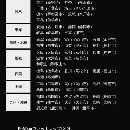
東京
新宿区
神奈川
横浜市
千葉
千葉市
埼玉
さいたま市
関東
栃木
宇都宮市
茨城
水戸市
群馬
前橋市
愛知
名古屋市
静岡
静岡市
東海
岐阜
岐阜市
三重
津市
新潟
新潟市
富山
富山市
石川
金沢市
信越・北陸
福井
福井市
山梨
甲府市
長野
長野市
大阪
大阪市
京都
京都市
兵庫
神戸市
滋賀
大津市
奈良
奈良市
近畿
和歌山
和歌山市
徳島
徳島市
香川
高松市
愛媛
松山市
四国
高知
高知市
広島
広島市
岡山
岡山市
島根
出雲市
中国
鳥取
鳥取市
山口
下関市
福岡
福岡市
佐賀
佐賀市
長崎
長崎市
熊本
熊本市
大分
大分市
宮崎
宮崎市
九州・沖縄
鹿児島
鹿児島市
沖縄
那覇市
FitMap(フィットマップ)とは