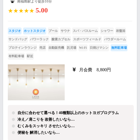
南福島駅より徒歩10分
5.00
★★★★★
スタジオ
ホットスタジオ
プール
サウナ
スパ・バスルーム
シャワー
岩盤浴
サンドバッグ
パワーラック
酸素カプセル
スポーツフィールド
パウダールーム
プロテインラウンジ
売店
自動販売機
託児場
Wi-Fi
日焼けマシン
無料駐車場
有料駐車場
駅近
月会費 8,800円
自分に合わせて選べる！40種類以上のホットヨガプログラム
冷え／肩こりを 改善したいなら…
むくみをスッキリ させたいなら…
便秘を 解消したいなら…