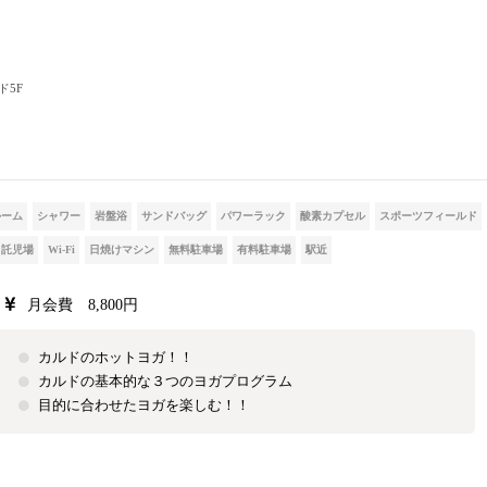
ド5F
ルーム
シャワー
岩盤浴
サンドバッグ
パワーラック
酸素カプセル
スポーツフィールド
託児場
Wi-Fi
日焼けマシン
無料駐車場
有料駐車場
駅近
月会費 8,800円
カルドのホットヨガ！！
カルドの基本的な３つのヨガプログラム
目的に合わせたヨガを楽しむ！！