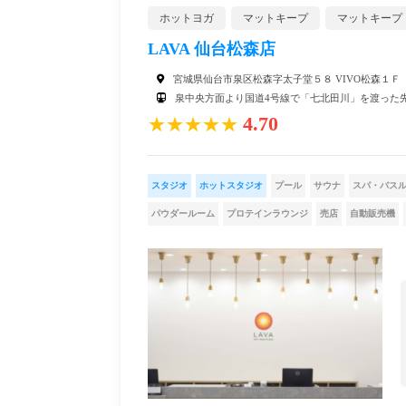
ホットヨガ
マットキープ
マットキープ
LAVA 仙台松森店
宮城県仙台市泉区松森字太子堂５８ VIVO松森１Ｆ
泉中央方面より国道4号線で「七北田川」を渡った先
4.70
★★★★★
スタジオ
ホットスタジオ
プール
サウナ
スパ・バス
パウダールーム
プロテインラウンジ
売店
自動販売機