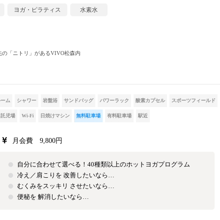
ヨガ・ピラティス
水素水
の「ニトリ」があるVIVO松森内
ルーム
シャワー
岩盤浴
サンドバッグ
パワーラック
酸素カプセル
スポーツフィールド
託児場
Wi-Fi
日焼けマシン
無料駐車場
有料駐車場
駅近
月会費 9,800円
自分に合わせて選べる！40種類以上のホットヨガプログラム
冷え／肩こりを 改善したいなら…
むくみをスッキリ させたいなら…
便秘を 解消したいなら…