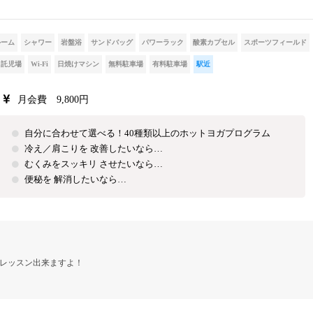
ルーム
シャワー
岩盤浴
サンドバッグ
パワーラック
酸素カプセル
スポーツフィールド
託児場
Wi-Fi
日焼けマシン
無料駐車場
有料駐車場
駅近
月会費 9,800円
自分に合わせて選べる！40種類以上のホットヨガプログラム
冷え／肩こりを 改善したいなら…
むくみをスッキリ させたいなら…
便秘を 解消したいなら…
レッスン出来ますよ！