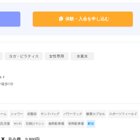
体験・入会を申し込む
ヨガ・ピラティス
女性専用
水素水
４Ｆ
り徒歩1分
ルーム
シャワー
岩盤浴
サンドバッグ
パワーラック
酸素カプセル
スポーツフィールド
託児場
Wi-Fi
日焼けマシン
無料駐車場
有料駐車場
駅近
月会費 9,800円