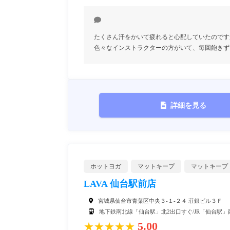
たくさん汗をかいて疲れると心配していたのです
色々なインストラクターの方がいて、毎回飽きず
詳細を見る
ホットヨガ
マットキープ
マットキープ
LAVA 仙台駅前店
宮城県仙台市青葉区中央３-１-２４ 荘銀ビル３Ｆ
地下鉄南北線「仙台駅」北2出口すぐ/JR「仙台駅」
5.00
★★★★★