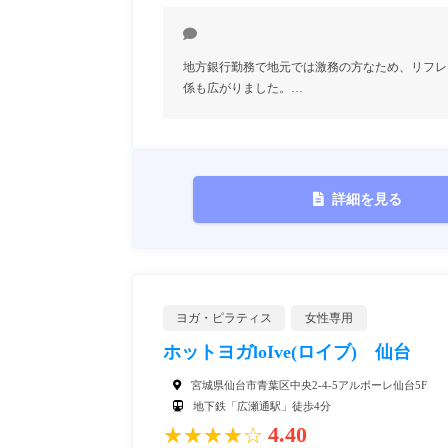
地方銀行勤務で地元では激務の方なため、リフレ
係も広がりました。…
詳細を見る
ヨガ・ピラティス
女性専用
ホットヨガloIve(ロイブ) 仙台
宮城県仙台市青葉区中央2-4-5アルボーレ仙台5F
地下鉄「広瀬通駅」徒歩4分
4.40
★★★★☆