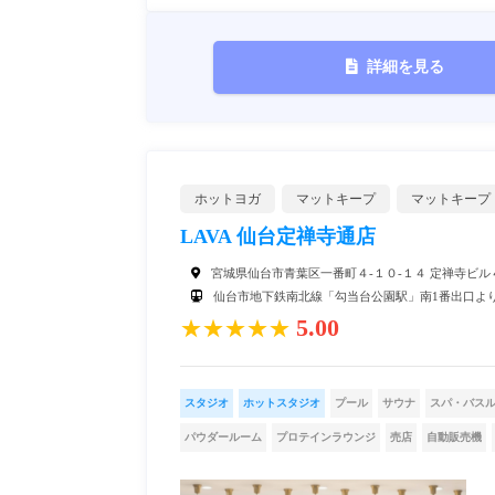
詳細を見る
ホットヨガ
マットキープ
マットキープ
LAVA 仙台定禅寺通店
宮城県仙台市青葉区一番町４-１０-１４ 定禅寺ビル
仙台市地下鉄南北線「勾当台公園駅」南1番出口よ
5.00
★★★★★
スタジオ
ホットスタジオ
プール
サウナ
スパ・バス
パウダールーム
プロテインラウンジ
売店
自動販売機