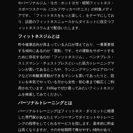
やパーソナルジム・ヨガ・ホットヨガ・暗闇フィットネス・
スポーツスクール（ゴルフ/サッカー/テニス）の特集メディ
アです。「フィットネスをもっと楽しく」をテーマにしてお
り、話題のフィットネスニュースからダイエットに役立つフ
ィットネスコラムまで配信いたします。
フィットネスジムとは
昨今健康志向が高まっている人口が増えており、一番重要視
する傾向にあるのが「運動」です。その運動をサポートする
ために存在するのが「フィットネスジム」。ベンチプレス・
スミスマシン・チェストプレスといった筋力トレーニングマ
シンが置いてあるところや、ランニングマシンやエアロバイ
クなどの有酸素運動ができるマシンも置いてあったりと、筋
トレを本気でやっている方から女性・初心者まで幅広くご利
用されています。FitMapでぜひ通ってみたいフィットネスジ
ムを検索してみてください。
パーソナルトレーニングとは
パーソナルトレーニングはフィットネス・ダイエットに精通
した専門家があなたとマンツーマンでダイエットやトレーニ
ングの指導をしてくれるサービスを指します。基本的に料金
は高くなりますが、その分短期間で痩せやすい傾向があり、