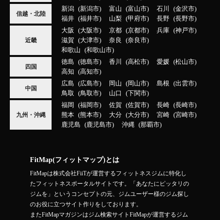
新潟
新潟市
富山
富山市
石川
金沢市
信越・北陸
福井
福井市
山梨
甲府市
長野
長野市
大阪
大阪市
京都
京都市
兵庫
神戸市
滋賀
大津市
奈良
奈良市
近畿
和歌山
和歌山市
徳島
徳島市
香川
高松市
愛媛
松山市
四国
高知
高知市
広島
広島市
岡山
岡山市
島根
出雲市
中国
鳥取
鳥取市
山口
下関市
福岡
福岡市
佐賀
佐賀市
長崎
長崎市
熊本
熊本市
大分
大分市
宮崎
宮崎市
九州・沖縄
鹿児島
鹿児島市
沖縄
那覇市
FitMap(フィットマップ)とは
FitMapは株式会社FiiTが運営するフィットネスジムに特化し
たフィットネスポータルサイトです。「あなたにピッタリの
ジムを」というコンセプトの元、ジムユーザー様のジム探し
のお役に立つサイト作りをしております。
またFitMapマガジンはジム検索サイトFitMapが運営するジム