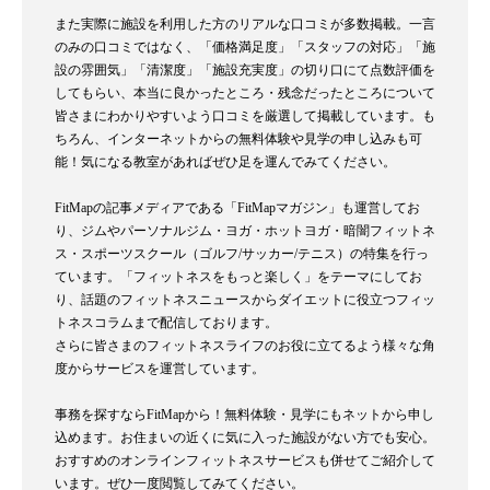
また実際に施設を利用した方のリアルな口コミが多数掲載。一言
のみの口コミではなく、「価格満足度」「スタッフの対応」「施
設の雰囲気」「清潔度」「施設充実度」の切り口にて点数評価を
してもらい、本当に良かったところ・残念だったところについて
皆さまにわかりやすいよう口コミを厳選して掲載しています。も
ちろん、インターネットからの無料体験や見学の申し込みも可
能！気になる教室があればぜひ足を運んでみてください。
FitMapの記事メディアである「FitMapマガジン」も運営してお
り、ジムやパーソナルジム・ヨガ・ホットヨガ・暗闇フィットネ
ス・スポーツスクール（ゴルフ/サッカー/テニス）の特集を行っ
ています。「フィットネスをもっと楽しく」をテーマにしてお
り、話題のフィットネスニュースからダイエットに役立つフィッ
トネスコラムまで配信しております。
さらに皆さまのフィットネスライフのお役に立てるよう様々な角
度からサービスを運営しています。
事務を探すならFitMapから！無料体験・見学にもネットから申し
込めます。お住まいの近くに気に入った施設がない方でも安心。
おすすめのオンラインフィットネスサービスも併せてご紹介して
います。ぜひ一度閲覧してみてください。