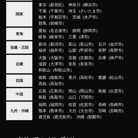
東京
新宿区
神奈川
横浜市
千葉
千葉市
埼玉
さいたま市
関東
栃木
宇都宮市
茨城
水戸市
群馬
前橋市
愛知
名古屋市
静岡
静岡市
東海
岐阜
岐阜市
三重
津市
新潟
新潟市
富山
富山市
石川
金沢市
信越・北陸
福井
福井市
山梨
甲府市
長野
長野市
大阪
大阪市
京都
京都市
兵庫
神戸市
滋賀
大津市
奈良
奈良市
近畿
和歌山
和歌山市
徳島
徳島市
香川
高松市
愛媛
松山市
四国
高知
高知市
広島
広島市
岡山
岡山市
島根
出雲市
中国
鳥取
鳥取市
山口
下関市
福岡
福岡市
佐賀
佐賀市
長崎
長崎市
熊本
熊本市
大分
大分市
宮崎
宮崎市
九州・沖縄
鹿児島
鹿児島市
沖縄
那覇市