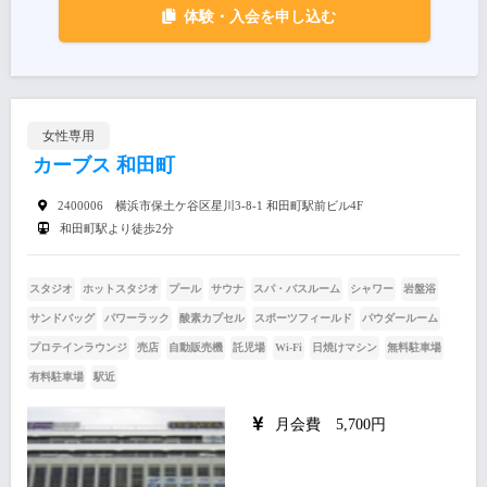
体験・入会を申し込む
女性専用
カーブス 和田町
2400006 横浜市保土ケ谷区星川3-8-1 和田町駅前ビル4F
和田町駅より徒歩2分
スタジオ
ホットスタジオ
プール
サウナ
スパ・バスルーム
シャワー
岩盤浴
サンドバッグ
パワーラック
酸素カプセル
スポーツフィールド
パウダールーム
プロテインラウンジ
売店
自動販売機
託児場
Wi-Fi
日焼けマシン
無料駐車場
有料駐車場
駅近
月会費 5,700円