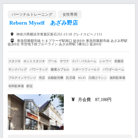
パーソナルトレーニング
女性専用
Reborn Myself あざみ野店
神奈川県横浜市青葉区新石川2-13-18 グレイスビーノ111
東急田園都市線 たまプラーザ駅南口 徒歩6分 東急田園都市線 あざみ野駅
徒歩6分 市営地下鉄ブルーライン あざみ野駅 3番出口 徒歩6分
スタジオ
ホットスタジオ
プール
サウナ
スパ・バスルーム
シャワー
岩盤浴
サンドバッグ
パワーラック
酸素カプセル
スポーツフィールド
パウダールーム
プロテインラウンジ
売店
自動販売機
託児場
Wi-Fi
日焼けマシン
無料駐車場
有料駐車場
駅近
月会費 87,100円