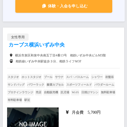
体験・入会を申し込む
女性専用
カーブス横浜いずみ中央
横浜市泉区和泉中央南五丁目4番13号 相鉄いずみ中央ビルM3階
相鉄線いずみ中央駅徒歩３分、相鉄ライフＭ3F
スタジオ
ホットスタジオ
プール
サウナ
スパ・バスルーム
シャワー
岩盤浴
サンドバッグ
パワーラック
酸素カプセル
スポーツフィールド
パウダールーム
プロテインラウンジ
売店
自動販売機
託児場
Wi-Fi
日焼けマシン
無料駐車場
有料駐車場
駅近
月会費 5,700円