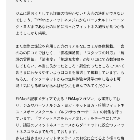
かります。
ジムに通おうとしても詳細の情報がないと入会の決断ができない
でしょう。FitMapはフィットネスジムからパーソナルトレーニン
グ・ヨガまであなたの目的に沿ったフィットネス施設が見つかる
ようしっかり掲載。
また実際に施設を利用した方のリアルな口コミが多数掲載。一言
のみの口コミではなく、「価格満足度」「スタッフの対応」「施
設の雰囲気」「清潔度」「施設充実度」の切り口にて点数評価を
してもらい、本当に良かったところ・残念だったところについて
皆さまにわかりやすいよう口コミを厳選して掲載しています。も
ちろん、インターネットからの無料体験や見学の申し込みも可
能！気になる教室があればぜひ足を運んでみてください。
FitMapの記事メディアである「FitMapマガジン」も運営してお
り、ジムやパーソナルジム・ヨガ・ホットヨガ・暗闇フィットネ
ス・スポーツスクール（ゴルフ/サッカー/テニス）の特集を行っ
ています。「フィットネスをもっと楽しく」をテーマにしてお
り、話題のフィットネスニュースからダイエットに役立つフィッ
トネスコラムまで配信しております。
さらに皆さまのフィットネスライフのお役に立てるよう様々な角