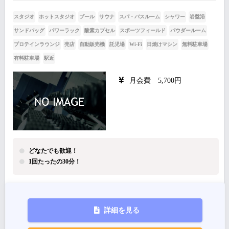
スタジオ
ホットスタジオ
プール
サウナ
スパ・バスルーム
シャワー
岩盤浴
サンドバッグ
パワーラック
酸素カプセル
スポーツフィールド
パウダールーム
プロテインラウンジ
売店
自動販売機
託児場
Wi-Fi
日焼けマシン
無料駐車場
有料駐車場
駅近
月会費 5,700円
どなたでも歓迎！
1回たったの30分！
詳細を見る