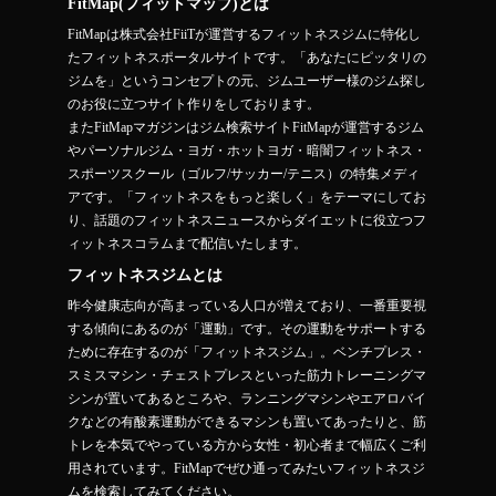
FitMap(フィットマップ)とは
FitMapは株式会社FiiTが運営するフィットネスジムに特化し
たフィットネスポータルサイトです。「あなたにピッタリの
ジムを」というコンセプトの元、ジムユーザー様のジム探し
のお役に立つサイト作りをしております。
またFitMapマガジンはジム検索サイトFitMapが運営するジム
やパーソナルジム・ヨガ・ホットヨガ・暗闇フィットネス・
スポーツスクール（ゴルフ/サッカー/テニス）の特集メディ
アです。「フィットネスをもっと楽しく」をテーマにしてお
り、話題のフィットネスニュースからダイエットに役立つフ
ィットネスコラムまで配信いたします。
フィットネスジムとは
昨今健康志向が高まっている人口が増えており、一番重要視
する傾向にあるのが「運動」です。その運動をサポートする
ために存在するのが「フィットネスジム」。ベンチプレス・
スミスマシン・チェストプレスといった筋力トレーニングマ
シンが置いてあるところや、ランニングマシンやエアロバイ
クなどの有酸素運動ができるマシンも置いてあったりと、筋
トレを本気でやっている方から女性・初心者まで幅広くご利
用されています。FitMapでぜひ通ってみたいフィットネスジ
ムを検索してみてください。