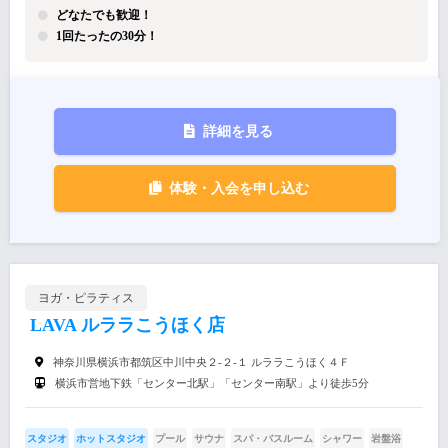
どなたでも歓迎！
1回たったの30分！
詳細を見る
体験・入会を申し込む
ヨガ・ピラティス
LAVA ルララこうほく店
神奈川県横浜市都筑区中川中央２-２-１ ルララこうほく４Ｆ
横浜市営地下鉄「センター北駅」「センター南駅」より徒歩5分
スタジオ
ホットスタジオ
プール
サウナ
スパ・バスルーム
シャワー
岩盤浴