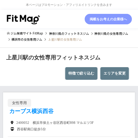
本ページはプロモーション・アフィリエイトリンクを含みます
掲載をお考えの企業様へ
ジム検索サイト FitMap
神奈川県
のフィットネスジム
神奈川県
の女性専用ジム
横浜市
の女性専用ジム
上星川駅の女性専用ジム
上星川駅の女性専用フィットネスジム
特徴で絞り込む
エリアを変更
女性専用
カーブス横浜西谷
2400052 横浜市保土ヶ谷区西谷町898 マルエツ3F
西谷駅南口徒歩5分