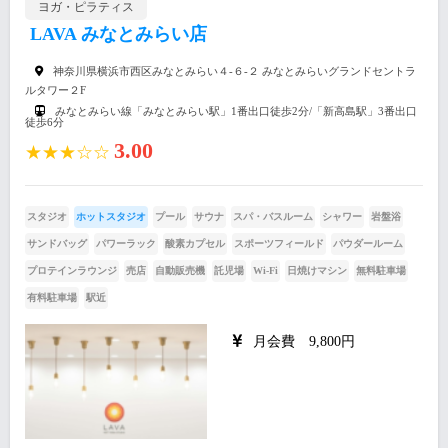
ヨガ・ピラティス
LAVA みなとみらい店
神奈川県横浜市西区みなとみらい４‐６‐２ みなとみらいグランドセントラ
ルタワー２F
みなとみらい線「みなとみらい駅」1番出口徒歩2分/「新高島駅」3番出口
徒歩6分
3.00
★★★☆☆
スタジオ
ホットスタジオ
プール
サウナ
スパ・バスルーム
シャワー
岩盤浴
サンドバッグ
パワーラック
酸素カプセル
スポーツフィールド
パウダールーム
プロテインラウンジ
売店
自動販売機
託児場
Wi-Fi
日焼けマシン
無料駐車場
有料駐車場
駅近
月会費 9,800円