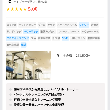
たまプラーザ駅より徒歩2分
5.00
★★★★★
スタジオ
ホットスタジオ
プール
サウナ
スパ・バスルーム
シャワー
岩盤浴
サンドバッグ
パワーラック
酸素カプセル
スポーツフィールド
パウダールーム
プロテインラウンジ
売店
自動販売機
託児場
Wi-Fi
日焼けマシン
無料駐車場
有料駐車場
駅近
月会費 281,600円
採用倍率70倍から厳選したパーソナルトレーナー
パーソナルトレーニングの料金が安い
継続できる快適なトレーニング環境
管理栄養士監修のパーソナル食事管理