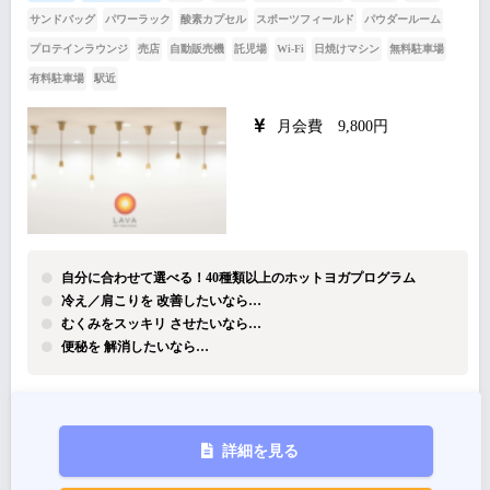
サンドバッグ
パワーラック
酸素カプセル
スポーツフィールド
パウダールーム
プロテインラウンジ
売店
自動販売機
託児場
Wi-Fi
日焼けマシン
無料駐車場
有料駐車場
駅近
月会費 9,800円
自分に合わせて選べる！40種類以上のホットヨガプログラム
冷え／肩こりを 改善したいなら…
むくみをスッキリ させたいなら…
便秘を 解消したいなら…
詳細を見る