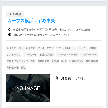
女性専用
カーブス横浜いずみ中央
横浜市泉区和泉中央南五丁目4番13号 相鉄いずみ中央ビルM3階
相鉄線いずみ中央駅徒歩３分、相鉄ライフＭ3F
スタジオ
ホットスタジオ
プール
サウナ
スパ・バスルーム
シャワー
岩盤浴
サンドバッグ
パワーラック
酸素カプセル
スポーツフィールド
パウダールーム
プロテインラウンジ
売店
自動販売機
託児場
Wi-Fi
日焼けマシン
無料駐車場
有料駐車場
駅近
月会費 5,700円