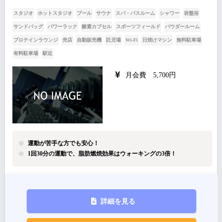
スタジオ
ホットスタジオ
プール
サウナ
スパ・バスルーム
シャワー
岩盤浴
サンドバッグ
パワーラック
酸素カプセル
スポーツフィールド
パウダールーム
プロテインラウンジ
売店
自動販売機
託児場
Wi-Fi
日焼けマシン
無料駐車場
有料駐車場
駅近
月会費 5,700円
運動が苦手な方でも安心！
1回30分の運動で、脂肪燃焼効果はウォーキングの3倍！
詳細を見る