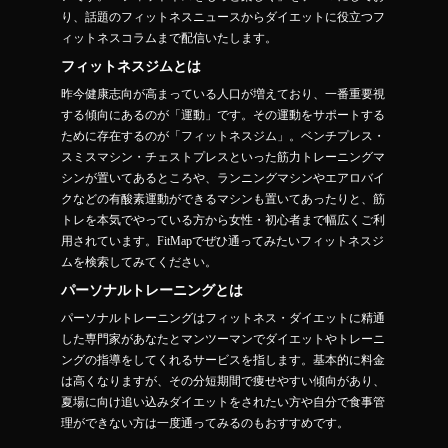
り、話題のフィットネスニュースからダイエットに役立つフ
ィットネスコラムまで配信いたします。
フィットネスジムとは
昨今健康志向が高まっている人口が増えており、一番重要視
する傾向にあるのが「運動」です。その運動をサポートする
ために存在するのが「フィットネスジム」。ベンチプレス・
スミスマシン・チェストプレスといった筋力トレーニングマ
シンが置いてあるところや、ランニングマシンやエアロバイ
クなどの有酸素運動ができるマシンも置いてあったりと、筋
トレを本気でやっている方から女性・初心者まで幅広くご利
用されています。FitMapでぜひ通ってみたいフィットネスジ
ムを検索してみてください。
パーソナルトレーニングとは
パーソナルトレーニングはフィットネス・ダイエットに精通
した専門家があなたとマンツーマンでダイエットやトレーニ
ングの指導をしてくれるサービスを指します。基本的に料金
は高くなりますが、その分短期間で痩せやすい傾向があり、
夏場に向け追い込みダイエットをされたい方や自分で食事管
理ができない方は一度通ってみるのもおすすめです。