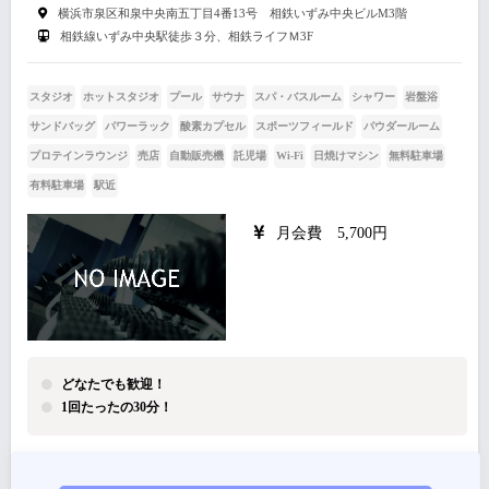
横浜市泉区和泉中央南五丁目4番13号 相鉄いずみ中央ビルM3階
相鉄線いずみ中央駅徒歩３分、相鉄ライフＭ3F
スタジオ
ホットスタジオ
プール
サウナ
スパ・バスルーム
シャワー
岩盤浴
サンドバッグ
パワーラック
酸素カプセル
スポーツフィールド
パウダールーム
プロテインラウンジ
売店
自動販売機
託児場
Wi-Fi
日焼けマシン
無料駐車場
有料駐車場
駅近
月会費 5,700円
どなたでも歓迎！
1回たったの30分！