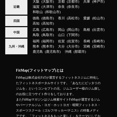
大阪
大阪市
京都
京都市
兵庫
神戸市
滋賀
大津市
奈良
奈良市
近畿
和歌山
和歌山市
徳島
徳島市
香川
高松市
愛媛
松山市
四国
高知
高知市
広島
広島市
岡山
岡山市
島根
出雲市
中国
鳥取
鳥取市
山口
下関市
福岡
福岡市
佐賀
佐賀市
長崎
長崎市
熊本
熊本市
大分
大分市
宮崎
宮崎市
九州・沖縄
鹿児島
鹿児島市
沖縄
那覇市
FitMap(フィットマップ)とは
FitMapは株式会社FiiTが運営するフィットネスジムに特化し
たフィットネスポータルサイトです。「あなたにピッタリの
ジムを」というコンセプトの元、ジムユーザー様のジム探し
のお役に立つサイト作りをしております。
またFitMapマガジンはジム検索サイトFitMapが運営するジム
やパーソナルジム・ヨガ・ホットヨガ・暗闇フィットネス・
スポーツスクール（ゴルフ/サッカー/テニス）の特集メディ
アです。「フィットネスをもっと楽しく」をテーマにしてお