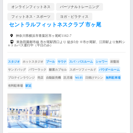
オンラインフィットネス
パーソナルトレーニング
フィットネス・スポーツ
ヨガ・ピラティス
セントラルフィットネスクラブ 市ヶ尾
神奈川県横浜市青葉区市ヶ尾町1162-7
東急田園都市線 市が尾駅西口より 徒歩5分 ※市が尾駅、江田駅より無料シ
ャトルバス運行中（平日のみ）
スタジオ
ホットスタジオ
プール
サウナ
スパ・バスルーム
シャワー
岩盤浴
サンドバッグ
パワーラック
酸素カプセル
スポーツフィールド
パウダールーム
プロテインラウンジ
売店
自動販売機
託児場
Wi-Fi
日焼けマシン
無料駐車場
有料駐車場
駅近