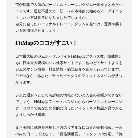
市が尾駅で人気のパーソナルトレーニングジム一覧をまとめたペ
ージです。運動不足の方、筋トレを本格的に始める方、ダイエッ
トしたい方は参考になりましたでしょうか。
自分に合ったパーソナルトレーニングジムを見つけ、運動や筋ト
レを習慣化させましょう！
FitMapのココがすごい！
日本最大級のジムポータルサイトFitMapはアクセス数、掲載数と
もに日本最大規模のジム検索サイトです。他のどのサイトよりも
ジムのマシン情報・料金情報・施設紹介を細かく行っています。
FitMapなら、あなたに合ったピッタリのフィットネスジムが見つ
かります。
ジムに通おうとしても詳細の情報がないと入会の決断ができない
でしょう。FitMapはフィットネスジムからパーソナルトレーニン
グ・ヨガまであなたの目的に沿ったフィットネス施設が見つかる
ようしっかり掲載。
また実際に施設を利用した方のリアルな口コミが多数掲載。一言
のみの口コミではなく、「価格満足度」「スタッフの対応」「施