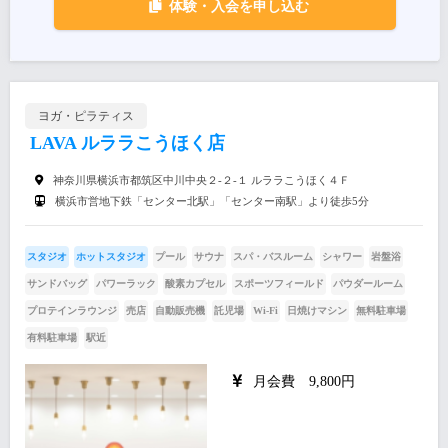
体験・入会を申し込む
ヨガ・ピラティス
LAVA ルララこうほく店
神奈川県横浜市都筑区中川中央２-２-１ ルララこうほく４Ｆ
横浜市営地下鉄「センター北駅」「センター南駅」より徒歩5分
スタジオ
ホットスタジオ
プール
サウナ
スパ・バスルーム
シャワー
岩盤浴
サンドバッグ
パワーラック
酸素カプセル
スポーツフィールド
パウダールーム
プロテインラウンジ
売店
自動販売機
託児場
Wi-Fi
日焼けマシン
無料駐車場
有料駐車場
駅近
月会費 9,800円