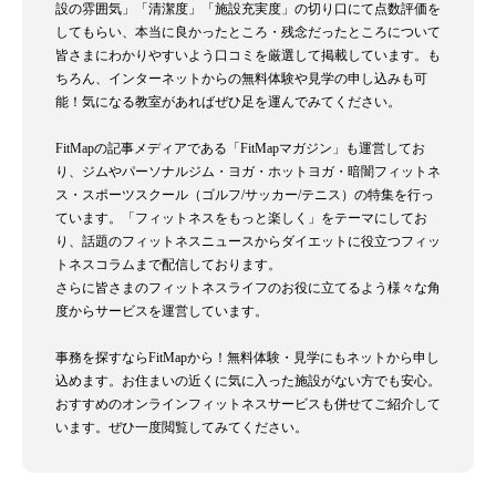
設の雰囲気」「清潔度」「施設充実度」の切り口にて点数評価を
してもらい、本当に良かったところ・残念だったところについて
皆さまにわかりやすいよう口コミを厳選して掲載しています。も
ちろん、インターネットからの無料体験や見学の申し込みも可
能！気になる教室があればぜひ足を運んでみてください。
FitMapの記事メディアである「FitMapマガジン」も運営してお
り、ジムやパーソナルジム・ヨガ・ホットヨガ・暗闇フィットネ
ス・スポーツスクール（ゴルフ/サッカー/テニス）の特集を行っ
ています。「フィットネスをもっと楽しく」をテーマにしてお
り、話題のフィットネスニュースからダイエットに役立つフィッ
トネスコラムまで配信しております。
さらに皆さまのフィットネスライフのお役に立てるよう様々な角
度からサービスを運営しています。
事務を探すならFitMapから！無料体験・見学にもネットから申し
込めます。お住まいの近くに気に入った施設がない方でも安心。
おすすめのオンラインフィットネスサービスも併せてご紹介して
います。ぜひ一度閲覧してみてください。