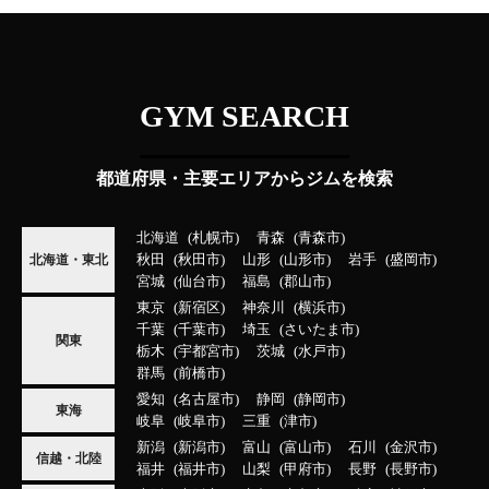
GYM SEARCH
都道府県・主要エリアからジムを検索
北海道
札幌市
青森
青森市
秋田
秋田市
山形
山形市
岩手
盛岡市
北海道・東北
宮城
仙台市
福島
郡山市
東京
新宿区
神奈川
横浜市
千葉
千葉市
埼玉
さいたま市
関東
栃木
宇都宮市
茨城
水戸市
群馬
前橋市
愛知
名古屋市
静岡
静岡市
東海
岐阜
岐阜市
三重
津市
新潟
新潟市
富山
富山市
石川
金沢市
信越・北陸
福井
福井市
山梨
甲府市
長野
長野市