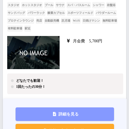
スタジオ
ホットスタジオ
プール
サウナ
スパ・バスルーム
シャワー
岩盤浴
サンドバッグ
パワーラック
酸素カプセル
スポーツフィールド
パウダールーム
プロテインラウンジ
売店
自動販売機
託児場
Wi-Fi
日焼けマシン
無料駐車場
有料駐車場
駅近
月会費 5,700円
どなたでも歓迎！
1回たったの30分！
詳細を見る