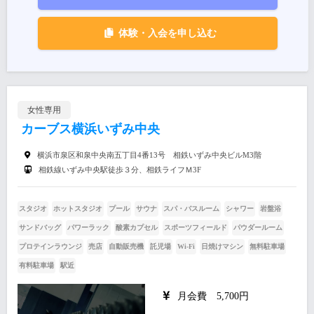
体験・入会を申し込む
女性専用
カーブス横浜いずみ中央
横浜市泉区和泉中央南五丁目4番13号 相鉄いずみ中央ビルM3階
相鉄線いずみ中央駅徒歩３分、相鉄ライフＭ3F
スタジオ
ホットスタジオ
プール
サウナ
スパ・バスルーム
シャワー
岩盤浴
サンドバッグ
パワーラック
酸素カプセル
スポーツフィールド
パウダールーム
プロテインラウンジ
売店
自動販売機
託児場
Wi-Fi
日焼けマシン
無料駐車場
有料駐車場
駅近
月会費 5,700円