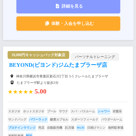
詳細を見る
体験・入会を申し込む
10,000円キャッシュバック対象店
パーソナルトレーニング
BEYOND(ビヨンド)ジムたまプラーザ店
神奈川県横浜市⻘葉区新石川2丁目 3-5 クレールたまプラーザ
たまプラーザ駅より徒歩2分
5.00
★★★★★
スタジオ
ホットスタジオ
プール
サウナ
スパ・バスルーム
シャワー
岩盤浴
サンドバッグ
パワーラック
酸素カプセル
スポーツフィールド
パウダールーム
プロテインラウンジ
売店
自動販売機
託児場
Wi-Fi
日焼けマシン
無料駐車場
有料駐車場
駅近