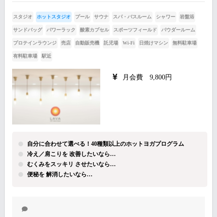
スタジオ
ホットスタジオ
プール
サウナ
スパ・バスルーム
シャワー
岩盤浴
サンドバッグ
パワーラック
酸素カプセル
スポーツフィールド
パウダールーム
プロテインラウンジ
売店
自動販売機
託児場
Wi-Fi
日焼けマシン
無料駐車場
有料駐車場
駅近
月会費 9,800円
自分に合わせて選べる！40種類以上のホットヨガプログラム
冷え／肩こりを 改善したいなら…
むくみをスッキリ させたいなら…
便秘を 解消したいなら…