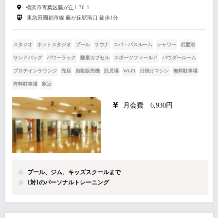
横浜市青葉区藤が丘1-36-1
東急田園都市線 藤が丘駅南口 徒歩1分
スタジオ
ホットスタジオ
プール
サウナ
スパ・バスルーム
シャワー
岩盤浴
サンドバッグ
パワーラック
酸素カプセル
スポーツフィールド
パウダールーム
プロテインラウンジ
売店
自動販売機
託児場
Wi-Fi
日焼けマシン
無料駐車場
有料駐車場
駅近
月会費 6,930円
プール、ジム、キッズスクールまで
1対1のパーソナルトレーニング