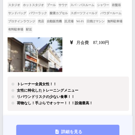
スタジオ
ホットスタジオ
プール
サウナ
スパ・バスルーム
シャワー
岩盤浴
サンドバッグ
パワーラック
酸素カプセル
スポーツフィールド
パウダールーム
プロテインラウンジ
売店
自動販売機
託児場
Wi-Fi
日焼けマシン
無料駐車場
有料駐車場
駅近
月会費 87,100円
トレーナー全員女性！！
女性に特化したトレーニングメニュー
リバウンドリスクの少ない食事！！
荷物なし！手ぶらでオッケー！！！設備最高！
詳細を見る