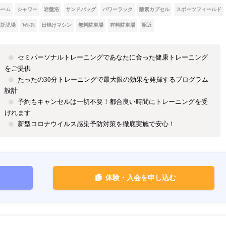
ルーム
シャワー
岩盤浴
サンドバッグ
パワーラック
酸素カプセル
スポーツフィールド
託児場
Wi-Fi
日焼けマシン
無料駐車場
有料駐車場
駅近
セミパーソナルトレーニングであなたに合った健康トレーニング
をご提供
たったの30分トレーニングで最大限の効果を発揮するプログラム
設計
予約もキャンセルは一切不要！都合良い時間にトレーニングを受
けれます
新型コロナウイルス感染予防対策を徹底実施で安心！
体験・入会を申し込む