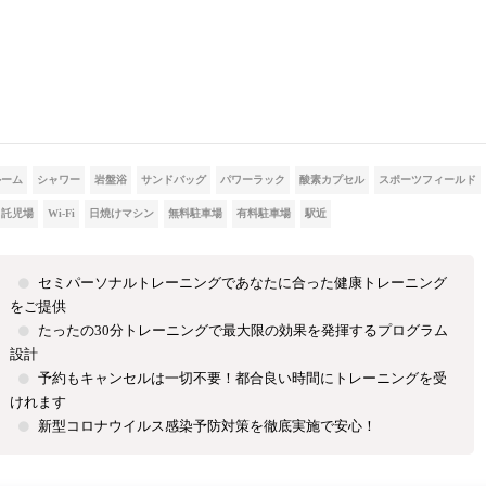
ルーム
シャワー
岩盤浴
サンドバッグ
パワーラック
酸素カプセル
スポーツフィールド
託児場
Wi-Fi
日焼けマシン
無料駐車場
有料駐車場
駅近
セミパーソナルトレーニングであなたに合った健康トレーニング
をご提供
たったの30分トレーニングで最大限の効果を発揮するプログラム
設計
予約もキャンセルは一切不要！都合良い時間にトレーニングを受
けれます
新型コロナウイルス感染予防対策を徹底実施で安心！