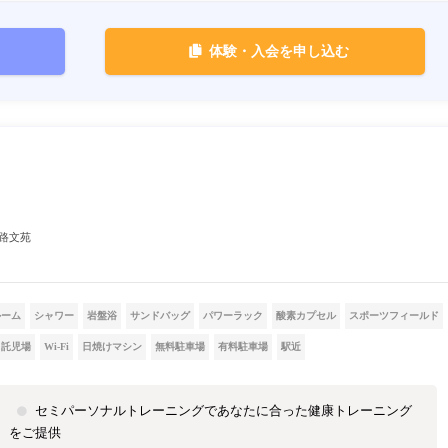
体験・入会を申し込む
釧路文苑
ルーム
シャワー
岩盤浴
サンドバッグ
パワーラック
酸素カプセル
スポーツフィールド
託児場
Wi-Fi
日焼けマシン
無料駐車場
有料駐車場
駅近
セミパーソナルトレーニングであなたに合った健康トレーニング
をご提供