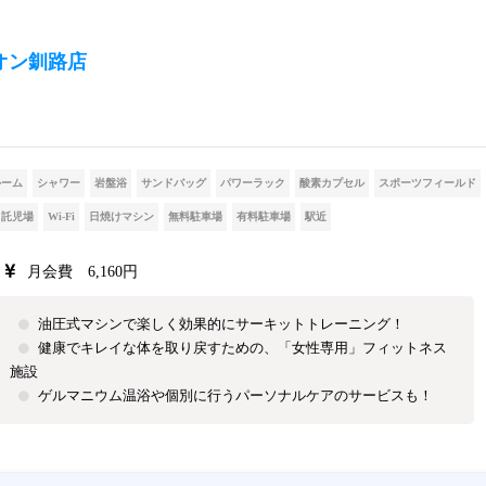
オン釧路店
ルーム
シャワー
岩盤浴
サンドバッグ
パワーラック
酸素カプセル
スポーツフィールド
託児場
Wi-Fi
日焼けマシン
無料駐車場
有料駐車場
駅近
月会費 6,160円
油圧式マシンで楽しく効果的にサーキットトレーニング！
健康でキレイな体を取り戻すための、「女性専用」フィットネス
施設
ゲルマニウム温浴や個別に行うパーソナルケアのサービスも！