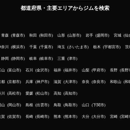
都道府県・主要エリアからジムを検索
青森
青森市
秋田
秋田市
山形
山形市
岩手
盛岡市
宮城
仙
神奈川
横浜市
千葉
千葉市
埼玉
さいたま市
栃木
宇都宮市
茨
静岡
静岡市
岐阜
岐阜市
三重
津市
富山
富山市
石川
金沢市
福井
福井市
山梨
甲府市
長野
長野
京都
京都市
兵庫
神戸市
滋賀
大津市
奈良
奈良市
和歌山
和
香川
高松市
愛媛
松山市
高知
高知市
岡山
岡山市
島根
出雲市
鳥取
鳥取市
山口
下関市
佐賀
佐賀市
長崎
長崎市
熊本
熊本市
大分
大分市
宮崎
宮崎