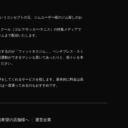
」というコンセプトの元、ジムユーザー様のジム探しのお
スクール（ゴルフ/サッカー/テニス）の特集メディアで
ラムまで配信いたします。
在するのが「フィットネスジム」。ベンチプレス・スミ
素運動ができるマシンも置いてあったりと、筋トレを本
ください。
導をしてくれるサービスを指します。基本的に料金は高
方は一度通ってみるのもおすすめです。
載希望の店舗様へ
運営企業