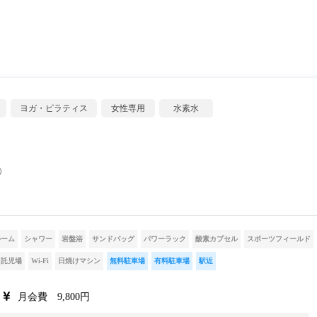
ヨガ・ピラティス
女性専用
水素水
）
ルーム
シャワー
岩盤浴
サンドバッグ
パワーラック
酸素カプセル
スポーツフィールド
託児場
Wi-Fi
日焼けマシン
無料駐車場
有料駐車場
駅近
月会費 9,800円