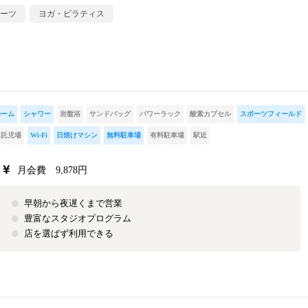
ーツ
ヨガ・ピラティス
ルーム
シャワー
岩盤浴
サンドバッグ
パワーラック
酸素カプセル
スポーツフィールド
託児場
Wi-Fi
日焼けマシン
無料駐車場
有料駐車場
駅近
月会費 9,878円
早朝から夜遅くまで営業
豊富なスタジオプログラム
店を選ばず利用できる