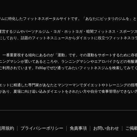
ットネスジムに特化したフィットネスポータルサイトです。「あなたにピッタリのジムを
Mapが運営するジムやパーソナルジム・ヨガ・ホットヨガ・暗闇フィットネス・スポーツ
にしており、話題のフィットネスニュースからダイエットに役立つフィットネスコ
、一番重要視する傾向にあるのが「運動」です。その運動をサポートするために存
ニングマシンが置いてあるところや、ランニングマシンやエアロバイクなどの有酸
利用されています。FitMapでぜひ通ってみたいフィットネスジムを検索してみて
エットに精通した専門家があなたとマンツーマンでダイエットやトレーニングの指
があり、夏場に向け追い込みダイエットをされたい方や自分で食事管理ができない
利用規約
プライバシーポリシー
免責事項
お問い合わせ
ご掲