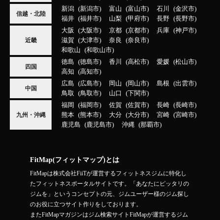
新潟
新潟市
富山
富山市
石川
金沢市
信越・北陸
福井
福井市
山梨
甲府市
長野
長野市
大阪
大阪市
京都
京都市
兵庫
神戸市
滋賀
大津市
奈良
奈良市
近畿
和歌山
和歌山市
徳島
徳島市
香川
高松市
愛媛
松山市
四国
高知
高知市
広島
広島市
岡山
岡山市
島根
出雲市
中国
鳥取
鳥取市
山口
下関市
福岡
福岡市
佐賀
佐賀市
長崎
長崎市
熊本
熊本市
大分
大分市
宮崎
宮崎市
九州・沖縄
鹿児島
鹿児島市
沖縄
那覇市
FitMap(フィットマップ)とは
FitMapは株式会社FiiTが運営するフィットネスジムに特化し
たフィットネスポータルサイトです。「あなたにピッタリの
ジムを」というコンセプトの元、ジムユーザー様のジム探し
のお役に立つサイト作りをしております。
またFitMapマガジンはジム検索サイトFitMapが運営するジム