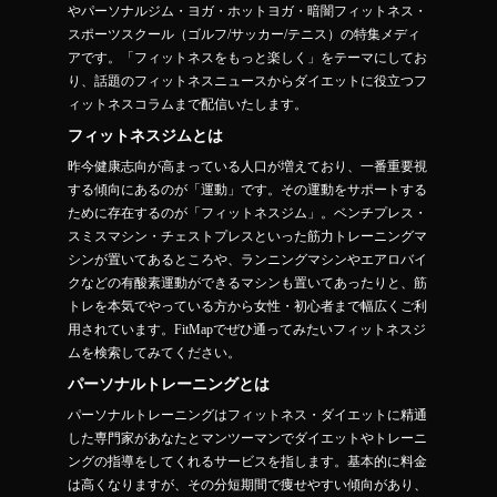
やパーソナルジム・ヨガ・ホットヨガ・暗闇フィットネス・
スポーツスクール（ゴルフ/サッカー/テニス）の特集メディ
アです。「フィットネスをもっと楽しく」をテーマにしてお
り、話題のフィットネスニュースからダイエットに役立つフ
ィットネスコラムまで配信いたします。
フィットネスジムとは
昨今健康志向が高まっている人口が増えており、一番重要視
する傾向にあるのが「運動」です。その運動をサポートする
ために存在するのが「フィットネスジム」。ベンチプレス・
スミスマシン・チェストプレスといった筋力トレーニングマ
シンが置いてあるところや、ランニングマシンやエアロバイ
クなどの有酸素運動ができるマシンも置いてあったりと、筋
トレを本気でやっている方から女性・初心者まで幅広くご利
用されています。FitMapでぜひ通ってみたいフィットネスジ
ムを検索してみてください。
パーソナルトレーニングとは
パーソナルトレーニングはフィットネス・ダイエットに精通
した専門家があなたとマンツーマンでダイエットやトレーニ
ングの指導をしてくれるサービスを指します。基本的に料金
は高くなりますが、その分短期間で痩せやすい傾向があり、