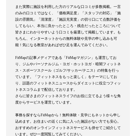
また実際に施設を利用した方のリアルな口コミが多数掲載。一言
のみの口コミではなく、「価格満足度」「スタッフの対応」「施
設の雰囲気」「清潔度」「施設充実度」の切り口にて点数評価を
してもらい、本当に良かったところ・残念だったところについて
皆さまにわかりやすいよう口コミを厳選して掲載しています。も
ちろん、インターネットからの無料体験や見学の申し込みも可
能！気になる教室があればぜひ足を運んでみてください。
FitMapの記事メディアである「FitMapマガジン」も運営してお
り、ジムやパーソナルジム・ヨガ・ホットヨガ・暗闇フィットネ
ス・スポーツスクール（ゴルフ/サッカー/テニス）の特集を行っ
ています。「フィットネスをもっと楽しく」をテーマにしてお
り、話題のフィットネスニュースからダイエットに役立つフィッ
トネスコラムまで配信しております。
さらに皆さまのフィットネスライフのお役に立てるよう様々な角
度からサービスを運営しています。
事務を探すならFitMapから！無料体験・見学にもネットから申し
込めます。お住まいの近くに気に入った施設がない方でも安心。
おすすめのオンラインフィットネスサービスも併せてご紹介して
います。ぜひ一度閲覧してみてください。