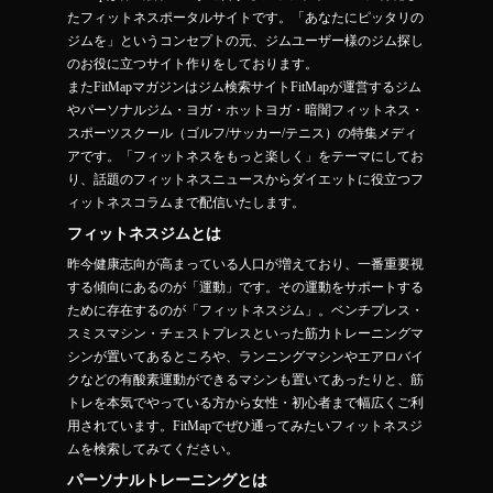
たフィットネスポータルサイトです。「あなたにピッタリの
ジムを」というコンセプトの元、ジムユーザー様のジム探し
のお役に立つサイト作りをしております。
またFitMapマガジンはジム検索サイトFitMapが運営するジム
やパーソナルジム・ヨガ・ホットヨガ・暗闇フィットネス・
スポーツスクール（ゴルフ/サッカー/テニス）の特集メディ
アです。「フィットネスをもっと楽しく」をテーマにしてお
り、話題のフィットネスニュースからダイエットに役立つフ
ィットネスコラムまで配信いたします。
フィットネスジムとは
昨今健康志向が高まっている人口が増えており、一番重要視
する傾向にあるのが「運動」です。その運動をサポートする
ために存在するのが「フィットネスジム」。ベンチプレス・
スミスマシン・チェストプレスといった筋力トレーニングマ
シンが置いてあるところや、ランニングマシンやエアロバイ
クなどの有酸素運動ができるマシンも置いてあったりと、筋
トレを本気でやっている方から女性・初心者まで幅広くご利
用されています。FitMapでぜひ通ってみたいフィットネスジ
ムを検索してみてください。
パーソナルトレーニングとは