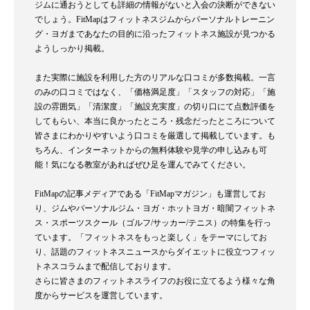
ジムに通おうとしても詳細の情報がないと入会の決断ができない
でしょう。FitMapはフィットネスジムからパーソナルトレーニン
グ・ヨガまであなたの目的に沿ったフィットネス施設が見つかる
ようしっかり掲載。
また実際に施設を利用した方のリアルな口コミが多数掲載。一言
のみの口コミではなく、「価格満足度」「スタッフの対応」「施
設の雰囲気」「清潔度」「施設充実度」の切り口にて点数評価を
してもらい、本当に良かったところ・残念だったところについて
皆さまにわかりやすいよう口コミを厳選して掲載しています。も
ちろん、インターネットからの無料体験や見学の申し込みも可
能！気になる教室があればぜひ足を運んでみてください。
FitMapの記事メディアである「FitMapマガジン」も運営してお
り、ジムやパーソナルジム・ヨガ・ホットヨガ・暗闇フィットネ
ス・スポーツスクール（ゴルフ/サッカー/テニス）の特集を行っ
ています。「フィットネスをもっと楽しく」をテーマにしてお
り、話題のフィットネスニュースからダイエットに役立つフィッ
トネスコラムまで配信しております。
さらに皆さまのフィットネスライフのお役に立てるよう様々な角
度からサービスを運営しています。