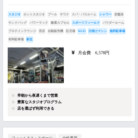
スタジオ
ホットスタジオ
プール
サウナ
スパ・バスルーム
シャワー
岩盤浴
サンドバッグ
パワーラック
酸素カプセル
スポーツフィールド
パウダールーム
プロテインラウンジ
売店
自動販売機
託児場
Wi-Fi
日焼けマシン
無料駐車場
有料駐車場
駅近
月会費 6,578円
早朝から夜遅くまで営業
豊富なスタジオプログラム
店を選ばず利用できる
フィットネス・スポーツ
女性専用