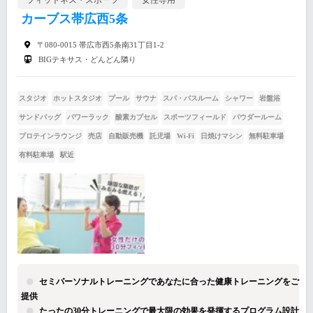
カーブス帯広西5条
〒080-0015 帯広市西5条南31丁目1-2
BIGテキサス・どんどん隣り
スタジオ
ホットスタジオ
プール
サウナ
スパ・バスルーム
シャワー
岩盤浴
サンドバッグ
パワーラック
酸素カプセル
スポーツフィールド
パウダールーム
プロテインラウンジ
売店
自動販売機
託児場
Wi-Fi
日焼けマシン
無料駐車場
有料駐車場
駅近
セミパーソナルトレーニングであなたに合った健康トレーニングをご
提供
たったの30分トレーニングで最大限の効果を発揮するプログラム設計