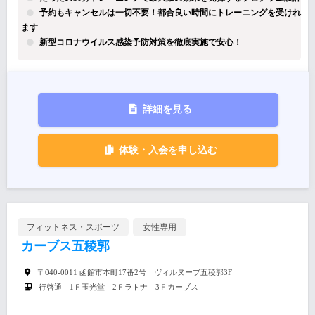
予約もキャンセルは一切不要！都合良い時間にトレーニングを受けれ
ます
新型コロナウイルス感染予防対策を徹底実施で安心！
詳細を見る
体験・入会を申し込む
フィットネス・スポーツ
女性専用
カーブス五稜郭
〒040-0011 函館市本町17番2号 ヴィルヌーブ五稜郭3F
行啓通 1Ｆ玉光堂 2Ｆラトナ 3Ｆカーブス