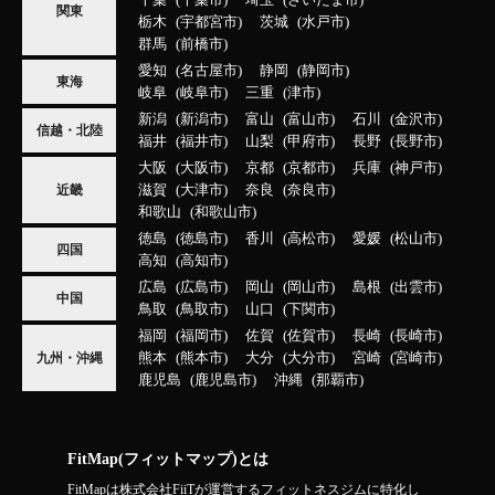
千葉
千葉市
埼玉
さいたま市
関東
栃木
宇都宮市
茨城
水戸市
群馬
前橋市
愛知
名古屋市
静岡
静岡市
東海
岐阜
岐阜市
三重
津市
新潟
新潟市
富山
富山市
石川
金沢市
信越・北陸
福井
福井市
山梨
甲府市
長野
長野市
大阪
大阪市
京都
京都市
兵庫
神戸市
滋賀
大津市
奈良
奈良市
近畿
和歌山
和歌山市
徳島
徳島市
香川
高松市
愛媛
松山市
四国
高知
高知市
広島
広島市
岡山
岡山市
島根
出雲市
中国
鳥取
鳥取市
山口
下関市
福岡
福岡市
佐賀
佐賀市
長崎
長崎市
熊本
熊本市
大分
大分市
宮崎
宮崎市
九州・沖縄
鹿児島
鹿児島市
沖縄
那覇市
FitMap(フィットマップ)とは
FitMapは株式会社FiiTが運営するフィットネスジムに特化し