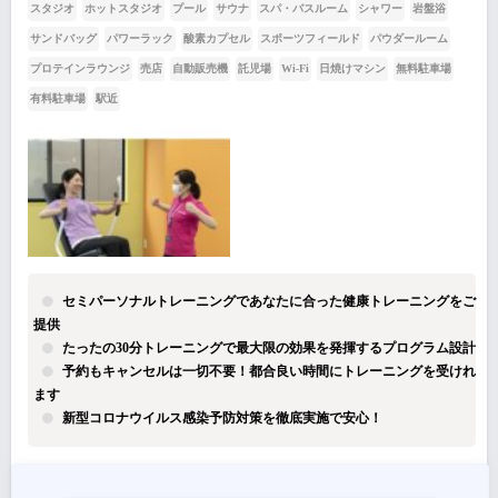
スタジオ
ホットスタジオ
プール
サウナ
スパ・バスルーム
シャワー
岩盤浴
サンドバッグ
パワーラック
酸素カプセル
スポーツフィールド
パウダールーム
プロテインラウンジ
売店
自動販売機
託児場
Wi-Fi
日焼けマシン
無料駐車場
有料駐車場
駅近
セミパーソナルトレーニングであなたに合った健康トレーニングをご
提供
たったの30分トレーニングで最大限の効果を発揮するプログラム設計
予約もキャンセルは一切不要！都合良い時間にトレーニングを受けれ
ます
新型コロナウイルス感染予防対策を徹底実施で安心！