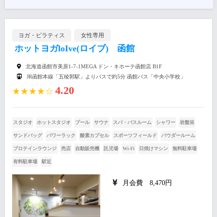
ヨガ・ピラティス
女性専用
ホットヨガloIve(ロイブ) 函館
北海道函館市美原1-7-1MEGA ドン・キホーテ函館店 B1F
JR函館本線「五稜郭駅」よりバスで約5分 函館バス「中央小学校」
4.20
★★★★☆
スタジオ
ホットスタジオ
プール
サウナ
スパ・バスルーム
シャワー
岩盤浴
サンドバッグ
パワーラック
酸素カプセル
スポーツフィールド
パウダールーム
プロテインラウンジ
売店
自動販売機
託児場
Wi-Fi
日焼けマシン
無料駐車場
有料駐車場
駅近
月会費 8,470円