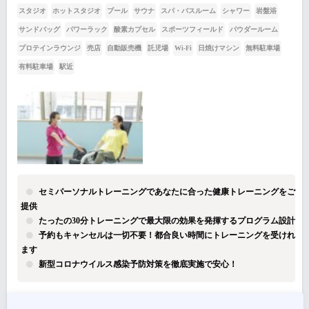
スタジオ
ホットスタジオ
プール
サウナ
スパ・バスルーム
シャワー
岩盤浴
サンドバッグ
パワーラック
酸素カプセル
スポーツフィールド
パウダールーム
プロテインラウンジ
売店
自動販売機
託児場
Wi-Fi
日焼けマシン
無料駐車場
有料駐車場
駅近
セミパーソナルトレーニングであなたに合った健康トレーニングをご
提供
たったの30分トレーニングで最大限の効果を発揮するプログラム設計
予約もキャンセルは一切不要！都合良い時間にトレーニングを受けれ
ます
新型コロナウイルス感染予防対策を徹底実施で安心！