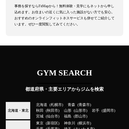
事務を探すならFitMapから！無料体験・見学にもネットから申し
込めます。お住まいの近くに気に入った施設がない方でも安心。
おすすめのオンラインフィットネスサービスも併せてご紹介して
います。ぜひ一度閲覧してみてください。
GYM SEARCH
都道府県・主要エリアからジムを検索
北海道
札幌市
青森
青森市
秋田
秋田市
山形
山形市
岩手
盛岡市
北海道・東北
宮城
仙台市
福島
郡山市
東京
新宿区
神奈川
横浜市