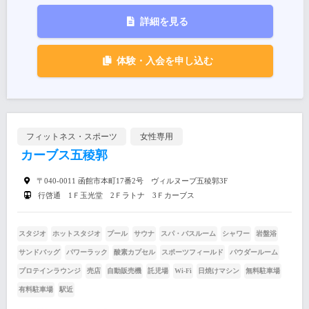
詳細を見る
体験・入会を申し込む
フィットネス・スポーツ
女性専用
カーブス五稜郭
〒040-0011 函館市本町17番2号 ヴィルヌーブ五稜郭3F
行啓通 1Ｆ玉光堂 2Ｆラトナ 3Ｆカーブス
スタジオ
ホットスタジオ
プール
サウナ
スパ・バスルーム
シャワー
岩盤浴
サンドバッグ
パワーラック
酸素カプセル
スポーツフィールド
パウダールーム
プロテインラウンジ
売店
自動販売機
託児場
Wi-Fi
日焼けマシン
無料駐車場
有料駐車場
駅近