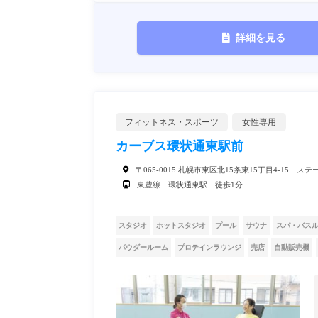
詳細を見る
フィットネス・スポーツ
女性専用
カーブス環状通東駅前
〒065-0015 札幌市東区北15条東15丁目4-15 
東豊線 環状通東駅 徒歩1分
スタジオ
ホットスタジオ
プール
サウナ
スパ・バス
パウダールーム
プロテインラウンジ
売店
自動販売機