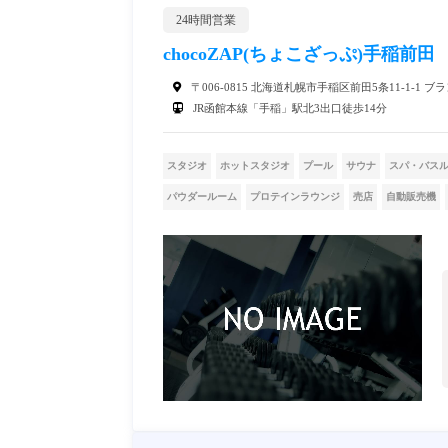
24時間営業
chocoZAP(ちょこざっぷ)手稲前田
〒006-0815 北海道札幌市手稲区前田5条11-1-1 ブ
JR函館本線「手稲」駅北3出口徒歩14分
スタジオ
ホットスタジオ
プール
サウナ
スパ・バス
パウダールーム
プロテインラウンジ
売店
自動販売機