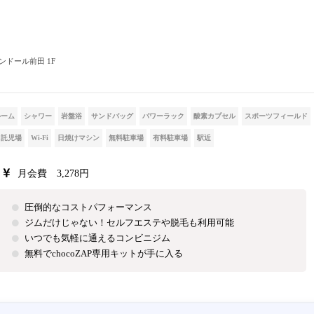
ランドール前田 1F
ルーム
シャワー
岩盤浴
サンドバッグ
パワーラック
酸素カプセル
スポーツフィールド
託児場
Wi-Fi
日焼けマシン
無料駐車場
有料駐車場
駅近
月会費 3,278円
圧倒的なコストパフォーマンス
ジムだけじゃない！セルフエステや脱毛も利用可能
いつでも気軽に通えるコンビニジム
無料でchocoZAP専用キットが手に入る