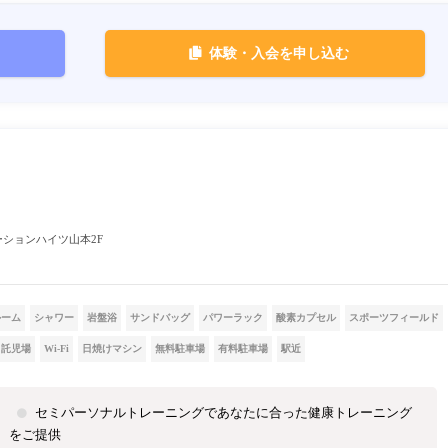
体験・入会を申し込む
ステーションハイツ山本2F
ルーム
シャワー
岩盤浴
サンドバッグ
パワーラック
酸素カプセル
スポーツフィールド
託児場
Wi-Fi
日焼けマシン
無料駐車場
有料駐車場
駅近
セミパーソナルトレーニングであなたに合った健康トレーニング
をご提供