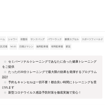
ルーム
シャワー
岩盤浴
サンドバッグ
パワーラック
酸素カプセル
スポーツフィールド
託児場
Wi-Fi
日焼けマシン
無料駐車場
有料駐車場
駅近
セミパーソナルトレーニングであなたに合った健康トレーニング
をご提供
たったの30分トレーニングで最大限の効果を発揮するプログラム
設計
予約もキャンセルは一切不要！都合良い時間にトレーニングを受
けれます
新型コロナウイルス感染予防対策を徹底実施で安心！