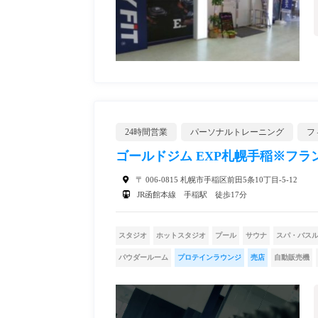
24時間営業
パーソナルトレーニング
フ
ゴールドジム EXP札幌手稲※フランチャ
〒 006-0815 札幌市手稲区前田5条10丁目-5-12
JR函館本線 手稲駅 徒歩17分
スタジオ
ホットスタジオ
プール
サウナ
スパ・バス
パウダールーム
プロテインラウンジ
売店
自動販売機