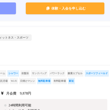
体験・入会を申し込む
ィットネス・スポーツ
ルーム
シャワー
岩盤浴
サンドバッグ
パワーラック
酸素カプセル
スポーツフィールド
託児場
Wi-Fi
日焼けマシン
無料駐車場
有料駐車場
駅近
月会費 9,878円
24時間利用可能