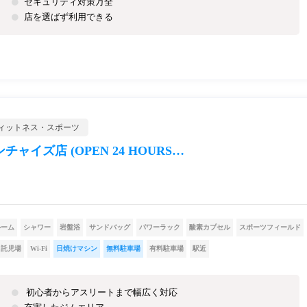
セキュリティ対策万全
店を選ばず利用できる
ィットネス・スポーツ
イズ店 (OPEN 24 HOURS…
ルーム
シャワー
岩盤浴
サンドバッグ
パワーラック
酸素カプセル
スポーツフィールド
託児場
Wi-Fi
日焼けマシン
無料駐車場
有料駐車場
駅近
初心者からアスリートまで幅広く対応