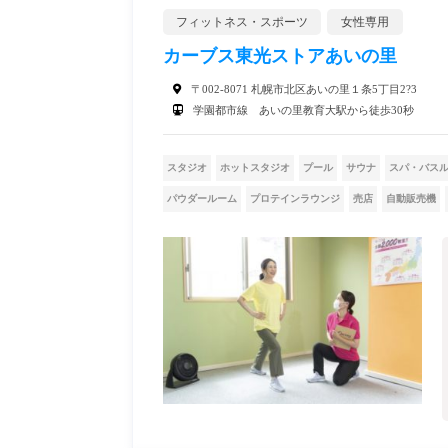
フィットネス・スポーツ
女性専用
カーブス東光ストアあいの里
〒002-8071 札幌市北区あいの里１条5丁目2?3
学園都市線 あいの里教育大駅から徒歩30秒
スタジオ
ホットスタジオ
プール
サウナ
スパ・バス
パウダールーム
プロテインラウンジ
売店
自動販売機