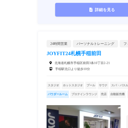
詳細を見る
24時間営業
パーソナルトレーニング
フ
JOYFIT24札幌手稲前田
北海道札幌市手稲区前田3条10丁目2-21
手稲駅北口より徒歩10分
スタジオ
ホットスタジオ
プール
サウナ
スパ・バス
パウダールーム
プロテインラウンジ
売店
自動販売機