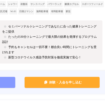
ルーム
シャワー
岩盤浴
サンドバッグ
パワーラック
酸素カプセル
スポーツフィールド
託児場
Wi-Fi
日焼けマシン
無料駐車場
有料駐車場
駅近
セミパーソナルトレーニングであなたに合った健康トレーニング
をご提供
たったの30分トレーニングで最大限の効果を発揮するプログラム
設計
予約もキャンセルは一切不要！都合良い時間にトレーニングを受
けれます
新型コロナウイルス感染予防対策を徹底実施で安心！
体験・入会を申し込む