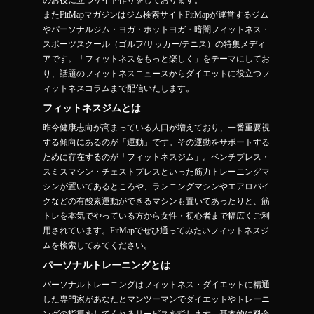
のお役に立つサイト作りをしております。
またFitMapマガジンはジム検索サイトFitMapが運営するジム
やパーソナルジム・ヨガ・ホットヨガ・暗闇フィットネス・
スポーツスクール（ゴルフ/サッカー/テニス）の特集メディ
アです。「フィットネスをもっと楽しく」をテーマにしてお
り、話題のフィットネスニュースからダイエットに役立つフ
ィットネスコラムまで配信いたします。
フィットネスジムとは
昨今健康志向が高まっている人口が増えており、一番重要視
する傾向にあるのが「運動」です。その運動をサポートする
ために存在するのが「フィットネスジム」。ベンチプレス・
スミスマシン・チェストプレスといった筋力トレーニングマ
シンが置いてあるところや、ランニングマシンやエアロバイ
クなどの有酸素運動ができるマシンも置いてあったりと、筋
トレを本気でやっている方から女性・初心者まで幅広くご利
用されています。FitMapでぜひ通ってみたいフィットネスジ
ムを検索してみてください。
パーソナルトレーニングとは
パーソナルトレーニングはフィットネス・ダイエットに精通
した専門家があなたとマンツーマンでダイエットやトレーニ