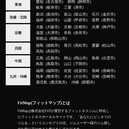
愛知
名古屋市
静岡
静岡市
東海
岐阜
岐阜市
三重
津市
新潟
新潟市
富山
富山市
石川
金沢市
信越・北陸
福井
福井市
山梨
甲府市
長野
長野市
大阪
大阪市
京都
京都市
兵庫
神戸市
滋賀
大津市
奈良
奈良市
近畿
和歌山
和歌山市
徳島
徳島市
香川
高松市
愛媛
松山市
四国
高知
高知市
広島
広島市
岡山
岡山市
島根
出雲市
中国
鳥取
鳥取市
山口
下関市
福岡
福岡市
佐賀
佐賀市
長崎
長崎市
熊本
熊本市
大分
大分市
宮崎
宮崎市
九州・沖縄
鹿児島
鹿児島市
沖縄
那覇市
FitMap(フィットマップ)とは
FitMapは株式会社FiiTが運営するフィットネスジムに特化し
たフィットネスポータルサイトです。「あなたにピッタリの
ジムを」というコンセプトの元、ジムユーザー様のジム探し