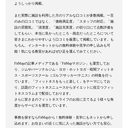
ようしっかり掲載。
また実際に施設を利用した方のリアルな口コミが多数掲載。一言
のみの口コミではなく、「価格満足度」「スタッフの対応」「施
設の雰囲気」「清潔度」「施設充実度」の切り口にて点数評価を
してもらい、本当に良かったところ・残念だったところについて
皆さまにわかりやすいよう口コミを厳選して掲載しています。も
ちろん、インターネットからの無料体験や見学の申し込みも可
能！気になる教室があればぜひ足を運んでみてください。
FitMapの記事メディアである「FitMapマガジン」も運営してお
り、ジムやパーソナルジム・ヨガ・ホットヨガ・暗闇フィットネ
ス・スポーツスクール（ゴルフ/サッカー/テニス）の特集を行っ
ています。「フィットネスをもっと楽しく」をテーマにしてお
り、話題のフィットネスニュースからダイエットに役立つフィッ
トネスコラムまで配信しております。
さらに皆さまのフィットネスライフのお役に立てるよう様々な角
度からサービスを運営しています。
事務を探すならFitMapから！無料体験・見学にもネットから申し
込めます。お住まいの近くに気に入った施設がない方でも安心。