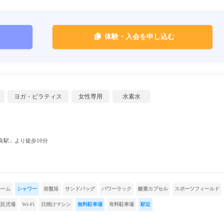
体験・入会を申し込む
ヨガ・ピラティス
女性専用
水素水
良駅」より徒歩10分
ルーム
シャワー
岩盤浴
サンドバッグ
パワーラック
酸素カプセル
スポーツフィールド
託児場
Wi-Fi
日焼けマシン
無料駐車場
有料駐車場
駅近