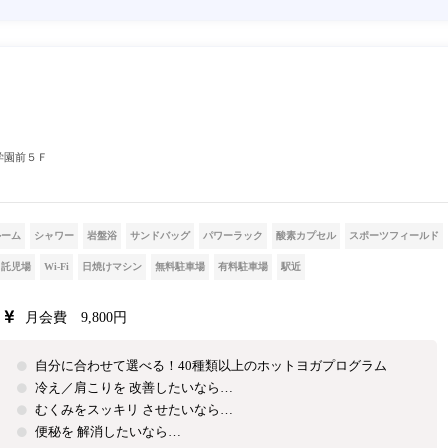
学園前５Ｆ
ルーム
シャワー
岩盤浴
サンドバッグ
パワーラック
酸素カプセル
スポーツフィールド
託児場
Wi-Fi
日焼けマシン
無料駐車場
有料駐車場
駅近
月会費 9,800円
自分に合わせて選べる！40種類以上のホットヨガプログラム
冷え／肩こりを 改善したいなら…
むくみをスッキリ させたいなら…
便秘を 解消したいなら…