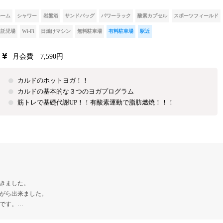
ルーム
シャワー
岩盤浴
サンドバッグ
パワーラック
酸素カプセル
スポーツフィールド
託児場
Wi-Fi
日焼けマシン
無料駐車場
有料駐車場
駅近
月会費 7,590円
カルドのホットヨガ！！
カルドの基本的な３つのヨガプログラム
筋トレで基礎代謝UP！！有酸素運動で脂肪燃焼！！！
きました。
がら出来ました。
です。…