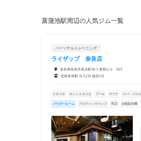
菖蒲池駅周辺の人気ジム一覧
パーソナルトレーニング
ライザップ 奈良店
奈良県奈良市高天町48-5 恵和ビル B1F
近鉄奈良駅 出入口6 徒歩2分
スタジオ
ホットスタジオ
プール
サウナ
スパ・バス
パウダールーム
プロテインラウンジ
売店
自動販売機