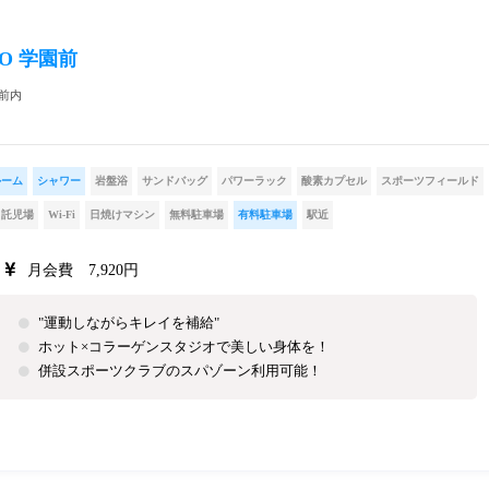
O 学園前
園前内
ルーム
シャワー
岩盤浴
サンドバッグ
パワーラック
酸素カプセル
スポーツフィールド
託児場
Wi-Fi
日焼けマシン
無料駐車場
有料駐車場
駅近
月会費 7,920円
"運動しながらキレイを補給"
ホット×コラーゲンスタジオで美しい身体を！
併設スポーツクラブのスパゾーン利用可能！