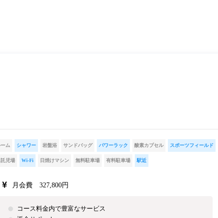
ルーム
シャワー
岩盤浴
サンドバッグ
パワーラック
酸素カプセル
スポーツフィールド
託児場
Wi-Fi
日焼けマシン
無料駐車場
有料駐車場
駅近
月会費 327,800円
コース料金内で豊富なサービス