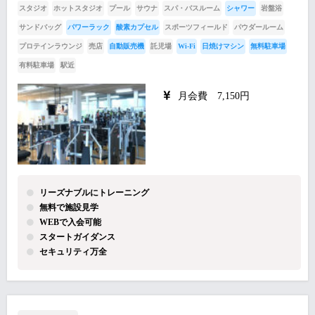
スタジオ
ホットスタジオ
プール
サウナ
スパ・バスルーム
シャワー
岩盤浴
サンドバッグ
パワーラック
酸素カプセル
スポーツフィールド
パウダールーム
プロテインラウンジ
売店
自動販売機
託児場
Wi-Fi
日焼けマシン
無料駐車場
有料駐車場
駅近
月会費 7,150円
リーズナブルにトレーニング
無料で施設見学
WEBで入会可能
スタートガイダンス
セキュリティ万全