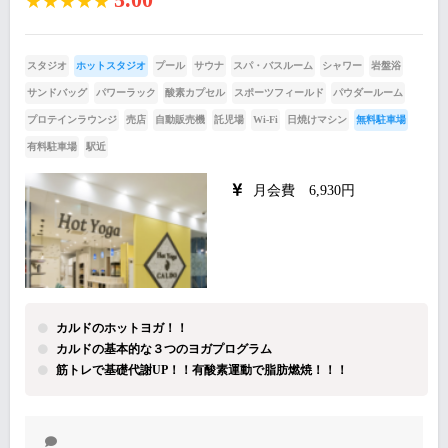
★★★★★
スタジオ
ホットスタジオ
プール
サウナ
スパ・バスルーム
シャワー
岩盤浴
サンドバッグ
パワーラック
酸素カプセル
スポーツフィールド
パウダールーム
プロテインラウンジ
売店
自動販売機
託児場
Wi-Fi
日焼けマシン
無料駐車場
有料駐車場
駅近
月会費 6,930円
カルドのホットヨガ！！
カルドの基本的な３つのヨガプログラム
筋トレで基礎代謝UP！！有酸素運動で脂肪燃焼！！！