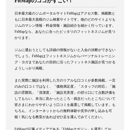
FitMapのココがすごい！
日本最大級のジムポータルサイトFitMapはアクセス数、掲載数と
もに日本最大規模のジム検索サイトです。他のどのサイトよりも
ジムのマシン情報・料金情報・施設紹介を細かく行っています。
FitMapなら、あなたに合ったピッタリのフィットネスジムが見つ
かります。
ジムに通おうとしても詳細の情報がないと入会の決断ができない
でしょう。FitMapはフィットネスジムからパーソナルトレーニン
グ・ヨガまであなたの目的に沿ったフィットネス施設が見つかる
ようしっかり掲載。
また実際に施設を利用した方のリアルな口コミが多数掲載。一言
のみの口コミではなく、「価格満足度」「スタッフの対応」「施
設の雰囲気」「清潔度」「施設充実度」の切り口にて点数評価を
してもらい、本当に良かったところ・残念だったところについて
皆さまにわかりやすいよう口コミを厳選して掲載しています。も
ちろん、インターネットからの無料体験や見学の申し込みも可
能！気になる教室があればぜひ足を運んでみてください。
FitMapの記事メディアである「FitMapマガジン」も運営してお