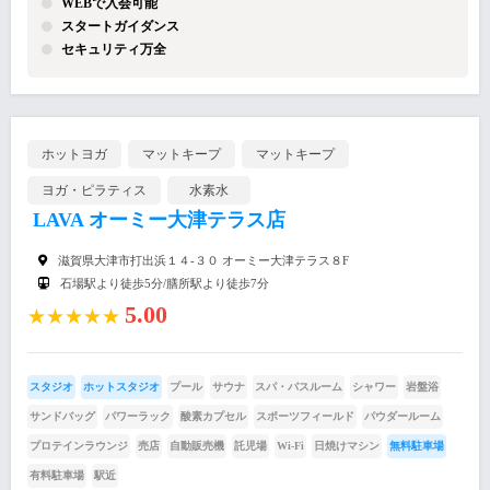
WEBで入会可能
スタートガイダンス
セキュリティ万全
ホットヨガ
マットキープ
マットキープ
ヨガ・ピラティス
水素水
LAVA オーミー大津テラス店
滋賀県大津市打出浜１４-３０ オーミー大津テラス８F
石場駅より徒歩5分/膳所駅より徒歩7分
5.00
★★★★★
スタジオ
ホットスタジオ
プール
サウナ
スパ・バスルーム
シャワー
岩盤浴
サンドバッグ
パワーラック
酸素カプセル
スポーツフィールド
パウダールーム
プロテインラウンジ
売店
自動販売機
託児場
Wi-Fi
日焼けマシン
無料駐車場
有料駐車場
駅近