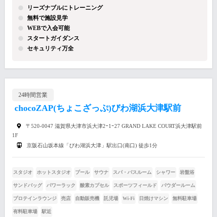
リーズナブルにトレーニング
無料で施設見学
WEBで入会可能
スタートガイダンス
セキュリティ万全
24時間営業
chocoZAP(ちょこざっぷ)びわ湖浜大津駅前
〒520-0047 滋賀県大津市浜大津2ｰ1ｰ27 GRAND LAKE COURT浜大津駅前
1F
京阪石山坂本線「びわ湖浜大津」駅出口(南口) 徒歩1分
スタジオ
ホットスタジオ
プール
サウナ
スパ・バスルーム
シャワー
岩盤浴
サンドバッグ
パワーラック
酸素カプセル
スポーツフィールド
パウダールーム
プロテインラウンジ
売店
自動販売機
託児場
Wi-Fi
日焼けマシン
無料駐車場
有料駐車場
駅近