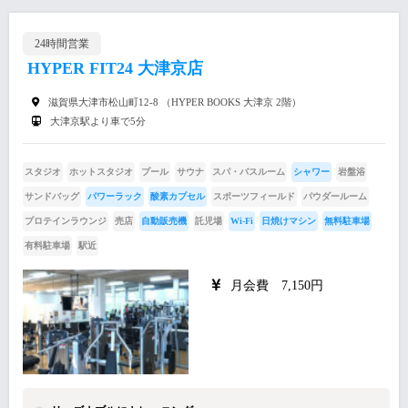
24時間営業
HYPER FIT24 大津京店
滋賀県大津市松山町12-8 （HYPER BOOKS 大津京 2階）
大津京駅より車で5分
スタジオ
ホットスタジオ
プール
サウナ
スパ・バスルーム
シャワー
岩盤浴
サンドバッグ
パワーラック
酸素カプセル
スポーツフィールド
パウダールーム
プロテインラウンジ
売店
自動販売機
託児場
Wi-Fi
日焼けマシン
無料駐車場
有料駐車場
駅近
月会費 7,150円