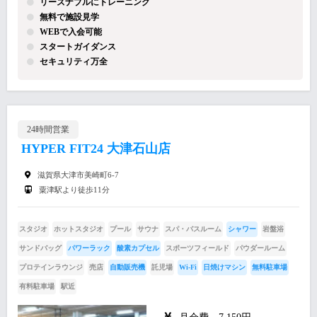
リーズナブルにトレーニング
無料で施設見学
WEBで入会可能
スタートガイダンス
セキュリティ万全
24時間営業
HYPER FIT24 大津石山店
滋賀県大津市美崎町6-7
粟津駅より徒歩11分
スタジオ
ホットスタジオ
プール
サウナ
スパ・バスルーム
シャワー
岩盤浴
サンドバッグ
パワーラック
酸素カプセル
スポーツフィールド
パウダールーム
プロテインラウンジ
売店
自動販売機
託児場
Wi-Fi
日焼けマシン
無料駐車場
有料駐車場
駅近