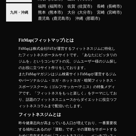
福岡
福岡市
佐賀
佐賀市
長崎
長崎市
熊本
熊本市
大分
大分市
宮崎
宮崎市
九州・沖縄
鹿児島
鹿児島市
沖縄
那覇市
FitMap(フィットマップ)とは
FitMapは株式会社FiiTが運営するフィットネスジムに特化し
たフィットネスポータルサイトです。「あなたにピッタリの
ジムを」というコンセプトの元、ジムユーザー様のジム探し
のお役に立つサイト作りをしております。
またFitMapマガジンはジム検索サイトFitMapが運営するジム
やパーソナルジム・ヨガ・ホットヨガ・暗闇フィットネス・
スポーツスクール（ゴルフ/サッカー/テニス）の特集メディ
アです。「フィットネスをもっと楽しく」をテーマにしてお
り、話題のフィットネスニュースからダイエットに役立つフ
ィットネスコラムまで配信いたします。
フィットネスジムとは
昨今健康志向が高まっている人口が増えており、一番重要視
する傾向にあるのが「運動」です。その運動をサポートする
ために存在するのが「フィットネスジム」。ベンチプレス・