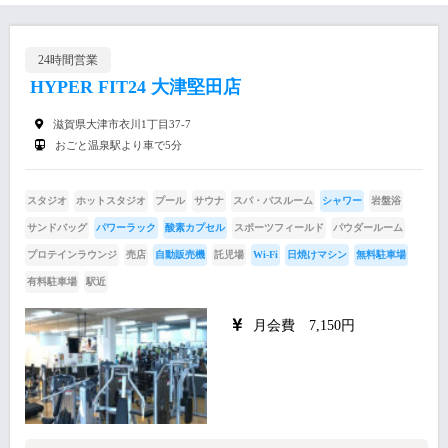
24時間営業
HYPER FIT24 大津堅田店
滋賀県大津市衣川1丁目37-7
おごと温泉駅より車で5分
スタジオ
ホットスタジオ
プール
サウナ
スパ・バスルーム
シャワー
岩盤浴
サンドバッグ
パワーラック
酸素カプセル
スポーツフィールド
パウダールーム
プロテインラウンジ
売店
自動販売機
託児場
Wi-Fi
日焼けマシン
無料駐車場
有料駐車場
駅近
月会費 7,150円