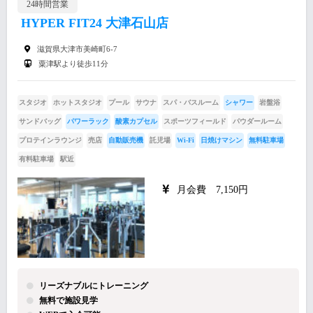
24時間営業
HYPER FIT24 大津石山店
滋賀県大津市美崎町6-7
粟津駅より徒歩11分
スタジオ
ホットスタジオ
プール
サウナ
スパ・バスルーム
シャワー
岩盤浴
サンドバッグ
パワーラック
酸素カプセル
スポーツフィールド
パウダールーム
プロテインラウンジ
売店
自動販売機
託児場
Wi-Fi
日焼けマシン
無料駐車場
有料駐車場
駅近
月会費 7,150円
リーズナブルにトレーニング
無料で施設見学