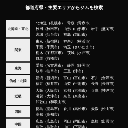
都道府県・主要エリアからジムを検索
北海道
札幌市
青森
青森市
秋田
秋田市
山形
山形市
岩手
盛岡市
北海道・東北
宮城
仙台市
福島
郡山市
東京
新宿区
神奈川
横浜市
千葉
千葉市
埼玉
さいたま市
関東
栃木
宇都宮市
茨城
水戸市
群馬
前橋市
愛知
名古屋市
静岡
静岡市
東海
岐阜
岐阜市
三重
津市
新潟
新潟市
富山
富山市
石川
金沢市
信越・北陸
福井
福井市
山梨
甲府市
長野
長野市
大阪
大阪市
京都
京都市
兵庫
神戸市
滋賀
大津市
奈良
奈良市
近畿
和歌山
和歌山市
徳島
徳島市
香川
高松市
愛媛
松山市
四国
高知
高知市
広島
広島市
岡山
岡山市
島根
出雲市
中国
鳥取
鳥取市
山口
下関市