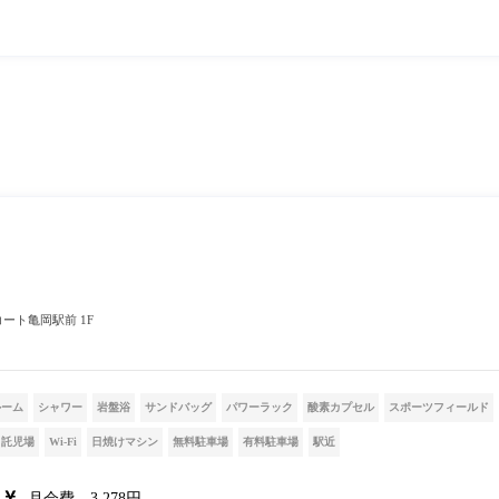
ルコート亀岡駅前 1F
ルーム
シャワー
岩盤浴
サンドバッグ
パワーラック
酸素カプセル
スポーツフィールド
託児場
Wi-Fi
日焼けマシン
無料駐車場
有料駐車場
駅近
月会費 3,278円