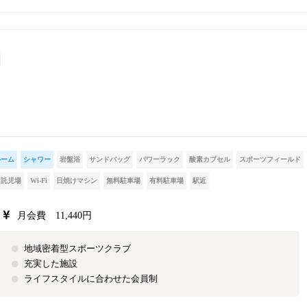
ルーム
シャワー
岩盤浴
サンドバッグ
パワーラック
酸素カプセル
スポーツフィールド
託児場
Wi-Fi
日焼けマシン
無料駐車場
有料駐車場
駅近
月会費 11,440円
地域密着型スポーツクラブ
充実した施設
ライフスタイルに合わせた会員制