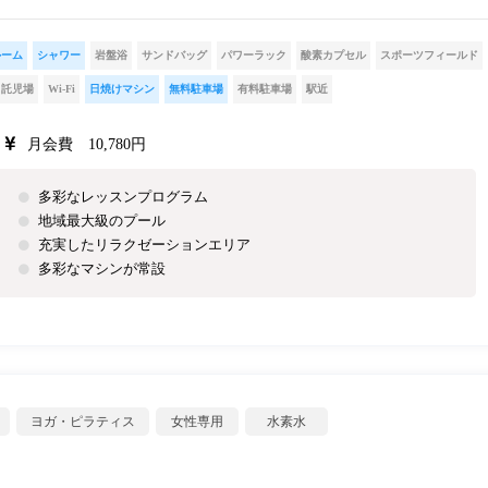
ルーム
シャワー
岩盤浴
サンドバッグ
パワーラック
酸素カプセル
スポーツフィールド
託児場
Wi-Fi
日焼けマシン
無料駐車場
有料駐車場
駅近
月会費 10,780円
多彩なレッスンプログラム
地域最大級のプール
充実したリラクゼーションエリア
多彩なマシンが常設
ヨガ・ピラティス
女性専用
水素水