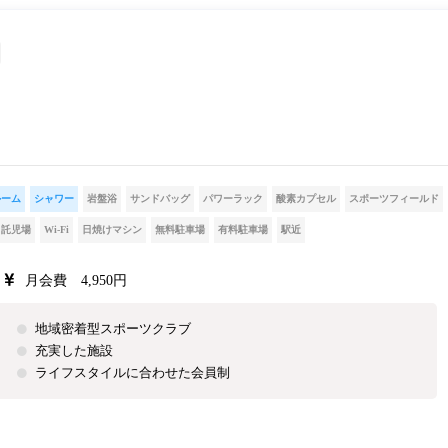
ルーム
シャワー
岩盤浴
サンドバッグ
パワーラック
酸素カプセル
スポーツフィールド
託児場
Wi-Fi
日焼けマシン
無料駐車場
有料駐車場
駅近
月会費 4,950円
地域密着型スポーツクラブ
充実した施設
ライフスタイルに合わせた会員制