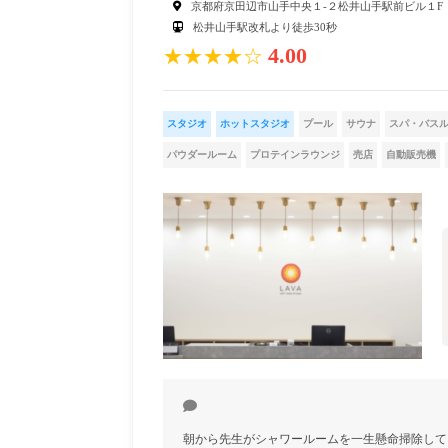
京都府京田辺市山手中央１-２松井山手駅前ビル１F
松井山手駅改札より徒歩30秒
4.00
★★★★☆
スタジオ
ホットスタジオ
プール
サウナ
スパ・バス
パウダールーム
プロテインラウンジ
売店
自動販売機
朝から先生がシャワールームを一生懸命掃除して