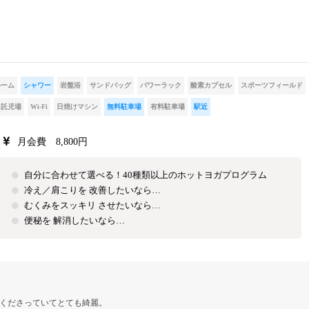
ルーム
シャワー
岩盤浴
サンドバッグ
パワーラック
酸素カプセル
スポーツフィールド
託児場
Wi-Fi
日焼けマシン
無料駐車場
有料駐車場
駅近
月会費 8,800円
自分に合わせて選べる！40種類以上のホットヨガプログラム
冷え／肩こりを 改善したいなら…
むくみをスッキリ させたいなら…
便秘を 解消したいなら…
くださっていてとても綺麗。